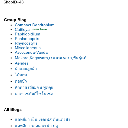
ShopID=43
Group Blog
Compact Dendrobium
Cattleya
Paphiopidilum
Phalaenopsis
Rhyncostylis
Miscellaneous
Ascocenda-Vanda
Mokara,Kagawara,เรแนนเธอรา,พันธุ์แท้
Aerides
ม้าและลูกม้า
ไม้หอม
ดอกบัว
ทักทาย เยี่ยมชม พูดคุ
คาตาเซตัม/"ไซโนเชส
All Blogs
คทลียา เย็น เรดเฟส ต้นแดงดำ
คทลียา วอคคาเรน่า บลู