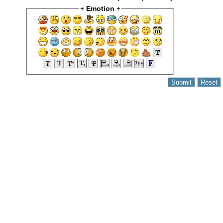
+
Emotion
+