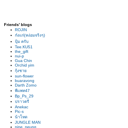
คาตาเซตัม
Friends' blogs
ROJIN
ก๋งแก่(หง่อมจริงๆ)
ปุ้ม ครับ
Tee.KU51
the_gift
nui-p
Gua Chin
Orchid yim
กุ้งชา
sun-flower
buaravong
Darth Zomo
พีแพท47
Bp_Ps_29
ปราวตรี
Anekac
Pic-s
น้าโหด
JUNGLE MAN
nine_neung