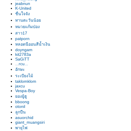
jeabnun
K-United
ชื่นใจจัง
ทานตะวันน้อ
หมวยแก้มป่อง
สาว17
patporn
หลอดนีออนสีน้ำเงิน
doyngam
kit2783a
SaGiTT
...rcu...
อักษะ
ระเบียงไม้
taklomklom
jaxcu
Vespa-Boy
องยู้ฮู
bboong
otonil
ลูกปืน
asuorchid
giant_muangsiri
พายุไฟ