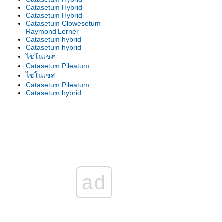
Catasetum Hybrid
Catasetum Hybrid
Catasetum Clowesetum
Raymond Lerner
Catasetum hybrid
Catasetum hybrid
ไซโนเชส
Catasetum Pileatum
ไซโนเชส
Catasetum Pileatum
Catasetum hybrid
Catasetum hybrid
Catasetum Hybrid
Catasetun Hybrid
Catasetum hybrid
Catasetum hybrid
Catasetum hybrid
Catasetum hybrid
Catasetum hybrid
Catasetum hybrid
Catasetum Clowesetum
ad
Raymond Lerner
ไซโนเชส
คาตาเซตัม
ไซโนเชส บาธิโอรัม