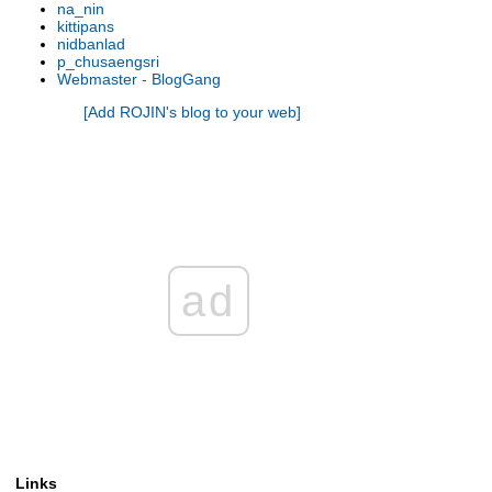
na_nin
kittipans
nidbanlad
p_chusaengsri
Webmaster - BlogGang
[Add ROJIN's blog to your web]
ad
Links