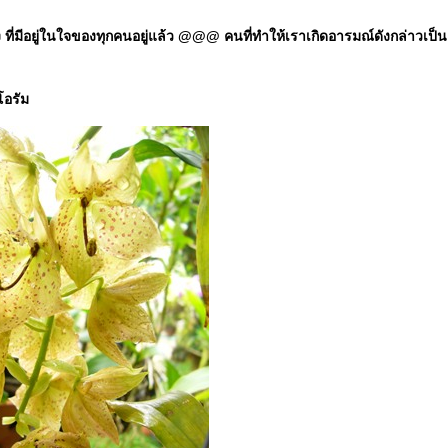
มีอยู่ในใจของทุกคนอยู่แล้ว @@@ คนที่ทำให้เราเกิดอารมณ์ดังกล่าวเป็นแค่ป
โอรัม