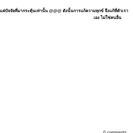
ัจจัยที่มากระตุ้นเท่านั้น @@@ ดังนั้นการแก้ความทุกข์ จึงแก้ที่ตัวเรา
เอง ไม่ใช่คนอื่น
0 comments