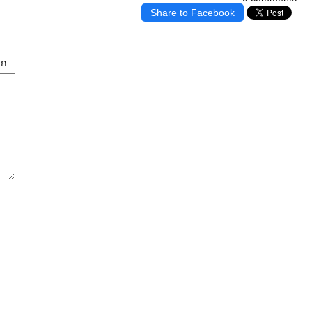
Share to Facebook
ิก