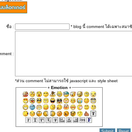
ชื่อ :
* blog นี้ comment ได้เฉพาะสมาช
mment :
*ส่วน comment ไม่สามารถใช้ javascript และ style sheet
+
Emotion
+