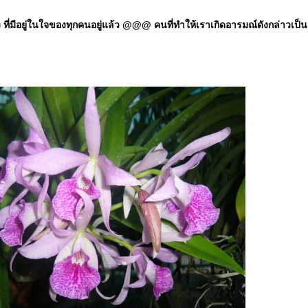
มีอยู่ในใจของทุกคนอยู่แล้ว @@@ คนที่ทำให้เราเกิดอารมณ์ดังกล่าวเป็นแค่ป