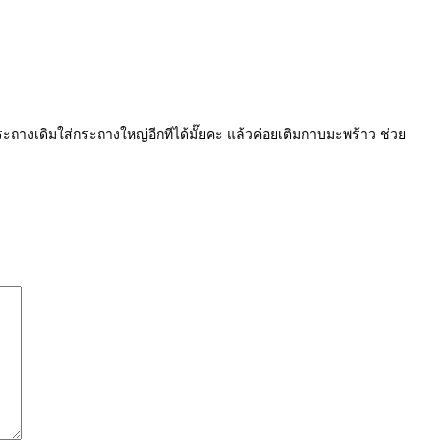
ระถางเดิมใส่กระถางใหญ่อีกทีได้มั๊ยคะ แล้วค่อยเติมกาบมะพร้าว ช่ว