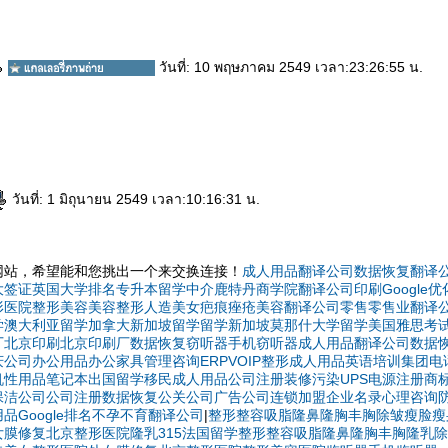
วันที่: 10 พฤษภาคม 2549 เวลา:23:26:55 น.
วันที่: 1 มิถุนายน 2549 เวลา:10:16:31 น.
网站，希望能和您挑出一个来交换连接！
成人用品
翻译公司
数据恢复
翻译
大签证
英国大学排名
专升本
留学中介
鹿特丹商学院
翻译公司
印刷
Google
形医院
整形美容
美容整形
人造美女
疤痕
痤疮
美容
翻译公司
零售
零售业
翻译
学澳大利亚
留学加拿大
新加坡留学
留学新加坡
莫那什大学
留学美国
雅思考
厂
北京印刷
北京印刷厂
数据恢复
窃听器
手机窃听器
成人用品
翻译公司
数据
庆公司
办公用品
办公家具
管理咨询
ERP
VOIP
整形
成人用品
英语培训
集团电
机
性用品
笔记本
出国留学
移民
成人用品
公司注册
装修污染
UPS电源
注册商
保洁公司
公司注册
数据恢复
公关公司
广告公司
连锁加盟
企业名录
心理咨询
用品
Google排名
不孕不育
翻译公司
|
整形
整容
吸脂
隆鼻
隆胸
丰胸
除皱
瘦脸
瘦
女膜修复
北京整形医院
隆乳
315
法国留学
整形
整容
吸脂
隆鼻
隆胸
丰胸
隆乳
除