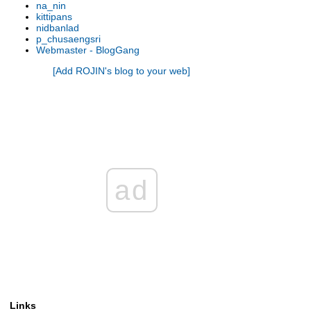
ทรก
na_nin
kittipans
คทลียา เพลินพิศโกลเดนดีไลท์
nidbanlad
คทลียา ทศพลสปอต x (ซัมเมอร์ส
p_chusaengsri
ตาร์ x สยามพิงค์)
Webmaster - BlogGang
คทลียา โรมันฮอลิเดย์
[Add ROJIN's blog to your web]
คทลียา เย็นเรดเฟส x ทับทิมสยาม
คทลียา สนิมทอง x มาลเวิธ
คทลียา เนตรศิริบิวตี้ x วรุฒสตาร์
ทรก
คทลียา เพลินพิศ คราวน์
คทลียา ซัมเมอแลนเกิร์ล
คทลียา เนตรศิริบิวตี้
ad
คทลียา เพชรราชสีมา
C.Intermediate 'blue"
คทลียา เนตรศิริดอล x ไตรโกลด์
คทลียา มาลเวิธ x สนิมทอง
คทลียา ไมไกมายูมิ x อินเตอมีเดี
คทลียา กรีนวิช
คทลียา จอจ แองกัส x คาวายส
ตาร์ไบรท์
Links
ลูกสาวผมครับ