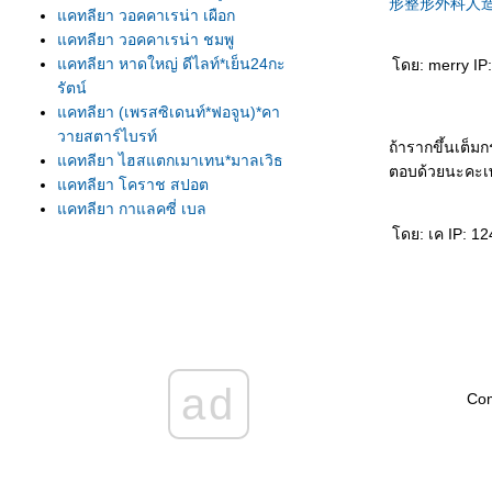
形
整形外科
人
คทลียา วอคคาเรน่า เผือก
คทลียา วอคคาเรน่า ชมพู
คทลียา หาดใหญ่ ดีไลท์*เย็น24กะ
ดย: merry IP:
รัตน์
คทลียา (เพรสซิเดนท์*ฟอจูน)*คา
วายสตาร์ไบรท์
ถ้ารากขึ้นเต็ม
คทลียา ไฮสแตกเมาเทน*มาลเวิธ
ตอบด้วยนะคะเพ
คทลียา โคราช สปอต
คทลียา กาแลคซี่ เบล
คทลียา จังเกิ้ล อายส์
ดย: เค IP: 124
คทลียา โตชิเอะ อาโอกิ*เอ็ด พิค
เกล
คทลียา เดอน่า "แอนเดอสัน"
คทลียา ทุ่งน้อยพิงค์
คทลียา Pupy Love
คทลียา บาวริงเกียน่า
ad
Co
คทลียา หาดใหญ่ดีไลท์*เพลินพิศ
กลเดนดีไลท์
คทลียา ลิตเติ้ล ไอรีน
คทลียา หว่าหยวนเกรซ