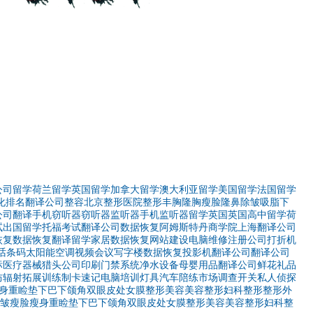
公司
留学
荷兰留学
英国留学
加拿大留学
澳大利亚留学
美国留学
法国留学
优化排名
翻译公司
整容
北京整形医院
整形
丰胸
隆胸
瘦脸
隆鼻
除皱
吸脂
下
公司
翻译
手机窃听器
窃听器
监听器
手机监听器
留学英国
英国高中
留学荷
试
出国留学
托福考试
翻译公司
数据恢复
阿姆斯特丹商学院
上海翻译公司
恢复
数据恢复
翻译
留学
家居
数据恢复
网站建设
电脑维修
注册公司
打折机
话
条码
太阳能空调
视频会议
写字楼
数据恢复
投影机
翻译公司
翻译公司
标
医疗器械
猎头公司
印刷
门禁系统
净水设备
母婴用品
翻译公司
鲜花礼品
防辐射
拓展训练
制卡
速记
电脑培训
灯具
汽车陪练
市场调查
开关
私人侦探
身
重睑
垫下巴
下颌角
双眼皮
处女膜
整形美容
美容整形
妇科整形
整形外
皱
瘦脸
瘦身
重睑
垫下巴
下颌角
双眼皮
处女膜
整形美容
美容整形
妇科整