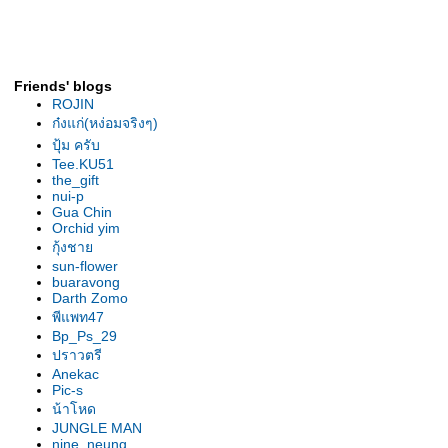
คทลียา ยุวัน ซันเซ็ท
คทลียา ลิตเติ้ล แฟรี่
คทลียา ไฮสแตกเมาเทน*มาลเวิธ
คทลียา วรุฒสตาร์แทรก*แอค
Friends' blogs
ลนดิแอ
ROJIN
คทลียา ชลบุรีซันเซ็ท
ก๋งแก่(หง่อมจริงๆ)
คทลียา คาวายสตาร์ไบรท์*เพลิน
ปุ้ม ครับ
พิศโกลเดนดีไลท์
Tee.KU51
the_gift
คทลียา ซัมเมอร์แลนเกิร์ล
nui-p
((คาวาย สตาร์ไบรท์*วัฒน
Gua Chin
กลด์)*ลูกต้น)*เพลินพิศ โกลเดนดี
Orchid yim
กุ้งชา
ไลท์
sun-flower
คทลียา หวานๆ
buaravong
ชอกโกแลต ดรอป
Darth Zomo
คทลียา Lc.Pupy Love
พีแพท47
คทลียา โคราชสปอต
Bp_Ps_29
ปราวตรี
คทลียา ((คาวายสตาร์ไบรท์ x
Anekac
วัฒนโกลด์)x(วรุฒสตาร์
Pic-s
ทรก))xเพลินพิศโกลเดนดีไลท์
น้าโหด
คทลียา หวานๆ
JUNGLE MAN
nine_neung
คทลียา เย็น24กะรัตน์ x สยาม