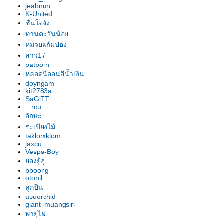
jeabnun
กลด์
K-United
คทลียา ชอกโกแลต ดรอป
ชื่นใจจัง
คทลียา บอยส์ กรอตโต
ทานตะวันน้อ
คทลียา ซัมเมอร์แลนเกิร์ล
หมวยแก้มป่อง
คทลียา ออเกลด เชียร์
สาว17
คทลียา จาไมก้า เรด
patporn
หลอดนีออนสีน้ำเงิน
คทลียา ดอกเล็กเท่าปลายนิ้วก้อ
doyngam
cernua
kit2783a
คทลียา วรุฒแคท
SaGiTT
คทลียา แอคแลนดิแอ
...rcu...
คทลียา มารีซอง
อักษะ
คทลียา วรุฒสตาร์แทรก x ธิติ
ระเบียงไม้
คทลียา ธิติ "ปลาทอง"
taklomklom
jaxcu
คทลียาช่อแรก เย็น24กะรัต x ยุ
Vespa-Boy
วันซันเซ็ท
องยู้ฮู
คทลียา แอน ฟอลลิส
bboong
otonil
คทลียา ลูทีโอล่า x คาวายสตาร์
ลูกปืน
ไบรท์
asuorchid
คทลียา ซัมเมอร์แลนเกิล
giant_muangsiri
คทลียา เนตรศิริบิวตี้ x วรุฒสตาร์
พายุไฟ