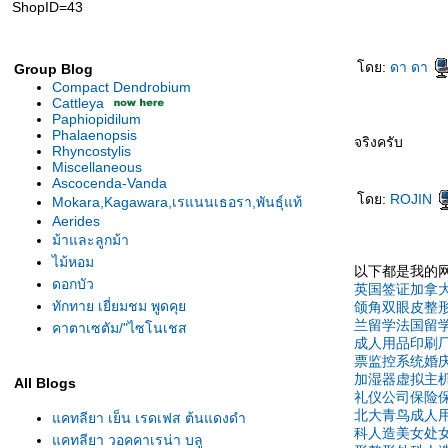
ShopID=43
ดย:
ดา ดา
Group Blog
Compact Dendrobium
Cattleya
Paphiopidilum
Phalaenopsis
จริงครับ
Rhyncostylis
Miscellaneous
Ascocenda-Vanda
ดย:
ROJIN
Mokara,Kagawara,เรแนนเธอรา,พันธุ์แท้
Aerides
ม้าและลูกม้า
ไม้หอม
以下都是我的
ดอกบัว
英国签证
加拿
ทักทาย เยี่ยมชม พูดคุ
颌角
双眼皮
整
兰
留学法国
留
คาตาเซตัม/"ไซโนเชส
成人用品
印刷
票
监控系统
婚
加湿器
虚拟主
All Blogs
礼仪公司
保险
北大青鸟
成人
คทลียา เย็น เรดเฟส ต้นแดงดำ
科
人造美女
处
คทลียา วอคคาเรน่า บลู