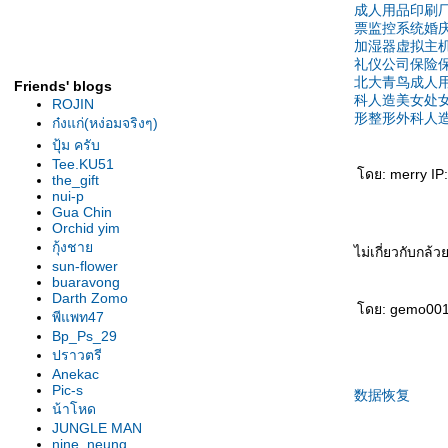
คทลียา ยุวัน ซันเซ็ท
成人用品
印刷
คทลียา ลิตเติ้ล แฟรี่
票
监控系统
婚
加湿器
虚拟主
คทลียา ไฮสแตกเมาเทน*มาลเวิธ
礼仪公司
保险
คทลียา วรุฒสตาร์แทรก*แอค
北大青鸟
成人
Friends' blogs
ลนดิแอ
科
人造美女
处
ROJIN
คทลียา ชลบุรีซันเซ็ท
形
整形外科
人
ก๋งแก่(หง่อมจริงๆ)
คทลียา คาวายสตาร์ไบรท์*เพลิน
ปุ้ม ครับ
พิศโกลเดนดีไลท์
Tee.KU51
ดย: merry IP:
the_gift
คทลียา ซัมเมอร์แลนเกิร์ล
nui-p
((คาวาย สตาร์ไบรท์*วัฒน
Gua Chin
กลด์)*ลูกต้น)*เพลินพิศ โกลเดนดี
Orchid yim
กุ้งชา
ไลท์
ไม่เกี่ยวกับกล
sun-flower
คทลียา หวานๆ
buaravong
ชอกโกแลต ดรอป
Darth Zomo
ดย: gemo001 I
คทลียา Lc.Pupy Love
พีแพท47
คทลียา โคราชสปอต
Bp_Ps_29
ปราวตรี
คทลียา ((คาวายสตาร์ไบรท์ x
Anekac
วัฒนโกลด์)x(วรุฒสตาร์
Pic-s
数据恢复
ทรก))xเพลินพิศโกลเดนดีไลท์
น้าโหด
คทลียา หวานๆ
JUNGLE MAN
nine_neung
คทลียา เย็น24กะรัตน์ x สยาม