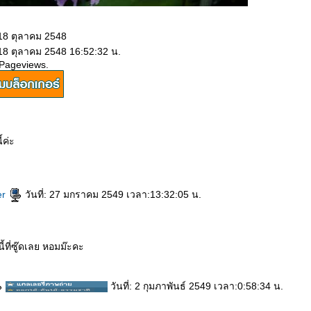
 18 ตุลาคม 2548
 18 ตุลาคม 2548 16:52:32 น.
 Pageviews.
้ค่ะ
er
วันที่: 27 มกราคม 2549 เวลา:13:32:05 น.
้ที่ซู๊ดเลย หอมม๊ะคะ
วันที่: 2 กุมภาพันธ์ 2549 เวลา:0:58:34 น.