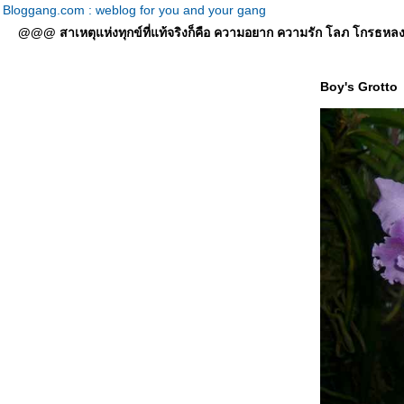
Bloggang.com : weblog for you and your gang
@@@ สาเหตุแห่งทุกข์ที่แท้จริงก็คือ ความอยาก ความรัก โลภ โกรธหลง ที่
Boy's Grotto