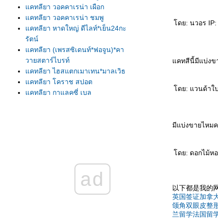
คทลียา วอคคาเรน่า เผือก
คทลียา วอคคาเรน่า ชมพู
ดย: นวอร IP: 
คทลียา หาดใหญ่ ดีไลท์*เย็น24กะ
รัตน์
คทลียา (เพรสซิเดนท์*ฟอจูน)*คา
วายสตาร์ไบรท์
คทสีนี้มีแบ่งข
คทลียา ไฮสแตกเมาเทน*มาลเวิธ
คทลียา โคราช สปอต
ดย: แวนด้าใบก
คทลียา กาแลคซี่ เบล
คทลียา จังเกิ้ล อายส์
คทลียา โตชิเอะ อาโอกิ*เอ็ด พิค
เกล
มีแบ่งขายไหมคะ
คทลียา เดอน่า "แอนเดอสัน"
คทลียา ทุ่งน้อยพิงค์
ดย: ดอกไม้หอ
คทลียา Pupy Love
คทลียา บาวริงเกียน่า
ad
คทลียา หาดใหญ่ดีไลท์*เพลินพิศ
以下都是我的
กลเดนดีไลท์
英国签证
加拿
คทลียา ลิตเติ้ล ไอรีน
颌角
双眼皮
整
คทลียา หว่าหยวนเกรซ
兰
留学法国
留