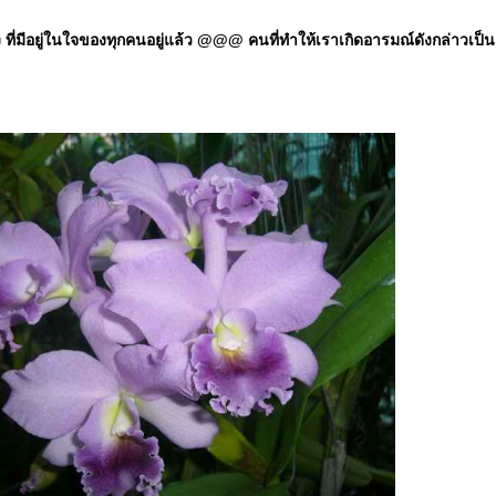
มีอยู่ในใจของทุกคนอยู่แล้ว @@@ คนที่ทำให้เราเกิดอารมณ์ดังกล่าวเป็นแค่ป