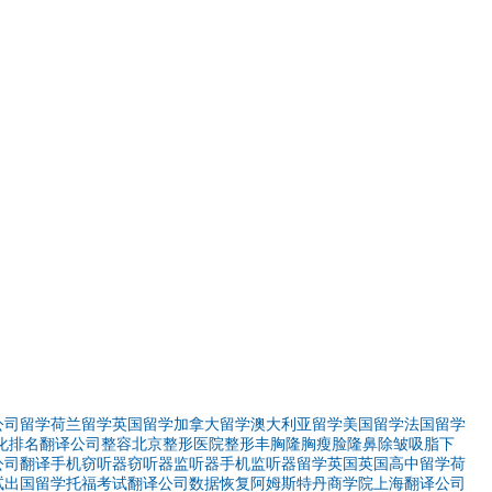
公司
留学
荷兰留学
英国留学
加拿大留学
澳大利亚留学
美国留学
法国留学
优化排名
翻译公司
整容
北京整形医院
整形
丰胸
隆胸
瘦脸
隆鼻
除皱
吸脂
下
公司
翻译
手机窃听器
窃听器
监听器
手机监听器
留学英国
英国高中
留学荷
试
出国留学
托福考试
翻译公司
数据恢复
阿姆斯特丹商学院
上海翻译公司