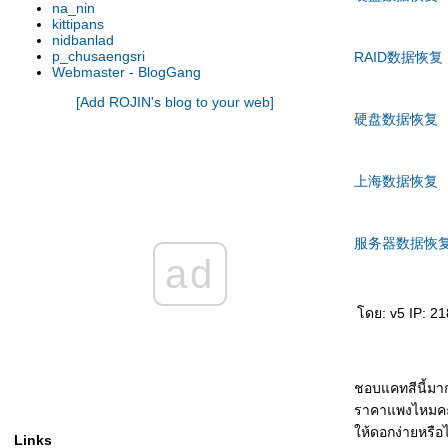
ทรก
na_nin
kittipans
คทลียา เพลินพิศโกลเดนดีไลท์
nidbanlad
คทลียา ทศพลสปอต x (ซัมเมอร์ส
p_chusaengsri
RAID数据恢复
ตาร์ x สยามพิงค์)
Webmaster - BlogGang
คทลียา โรมันฮอลิเดย์
[Add ROJIN's blog to your web]
คทลียา เย็นเรดเฟส x ทับทิมสยาม
硬盘数据恢复
คทลียา สนิมทอง x มาลเวิธ
คทลียา เนตรศิริบิวตี้ x วรุฒสตาร์
上海数据恢复
ทรก
คทลียา เพลินพิศ คราวน์
คทลียา ซัมเมอแลนเกิร์ล
服务器数据恢
คทลียา เนตรศิริบิวตี้
ad
คทลียา เพชรราชสีมา
C.Intermediate 'blue"
คทลียา เนตรศิริดอล x ไตรโกลด์
ดย: v5 IP: 218
คทลียา มาลเวิธ x สนิมทอง
คทลียา ไมไกมายูมิ x อินเตอมีเดี
คทลียา กรีนวิช
ชอบแคทสีนี้มาก
คทลียา จอจ แองกัส x คาวายส
ราคาแพงไหมค
ตาร์ไบรท์
ห้ดอกง่ายหรือไ
Links
ลูกสาวผมครับ