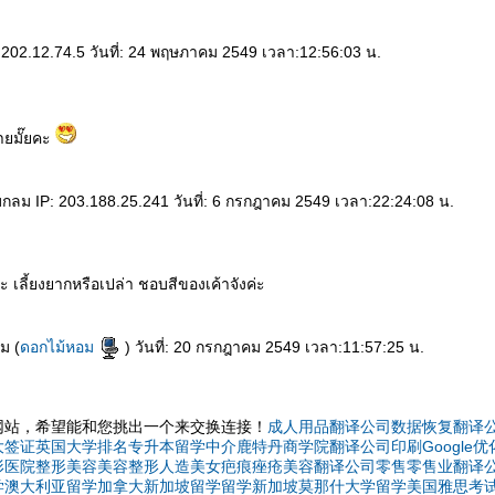
202.12.74.5 วันที่: 24 พฤษภาคม 2549 เวลา:12:56:03 น.
ายมั๊ยคะ
ลม IP: 203.188.25.241 วันที่: 6 กรกฎาคม 2549 เวลา:22:24:08 น.
 เลี้ยงยากหรือเปล่า ชอบสีของเค้าจังค่ะ
ม (
ดอกไม้หอม
) วันที่: 20 กรกฎาคม 2549 เวลา:11:57:25 น.
网站，希望能和您挑出一个来交换连接！
成人用品
翻译公司
数据恢复
翻译
大签证
英国大学排名
专升本
留学中介
鹿特丹商学院
翻译公司
印刷
Google
形医院
整形美容
美容整形
人造美女
疤痕
痤疮
美容
翻译公司
零售
零售业
翻译
学澳大利亚
留学加拿大
新加坡留学
留学新加坡
莫那什大学
留学美国
雅思考