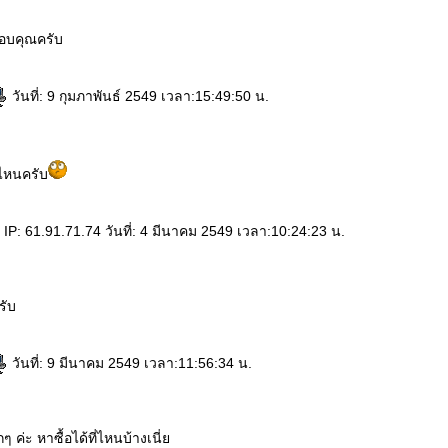
 ขอบคุณครับ
วันที่: 9 กุมภาพันธ์ 2549 เวลา:15:49:50 น.
ไหนครับ
IP: 61.91.71.74 วันที่: 4 มีนาคม 2549 เวลา:10:24:23 น.
รับ
วันที่: 9 มีนาคม 2549 เวลา:11:56:34 น.
 ค่ะ หาซื้อได้ที่ไหนบ้างเนี่