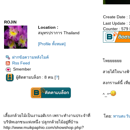
Create Date :
ROJIN
Last Update :
Location :
Counter : 579
สมุทรปราการ Thailand
[Profile ทั้งหมด]
ฝากข้อความหลังไมค์
ห
Rss Feed
Smember
สวยได้ใจนางฟ้
ผู้ติดตามบล็อก : 8 คน [
?
]
สงกรานต์นี้ เที
^_^"
เลี้ยงกล้วยไม้เป็นงานอดิเรก เพราะทำงานประจำที่
ดย:
ทานตะว
บริษัทเอกชนแห่งหนึ่ง ปลูกกล้วยไม้อยู่ที่บ้าน
http://www.muikpaphio.com/showshop.php?