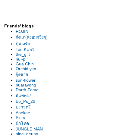
คทลียา ยุวัน ซันเซ็ท
คทลียา ลิตเติ้ล แฟรี่
คทลียา ไฮสแตกเมาเทน*มาลเวิธ
คทลียา วรุฒสตาร์แทรก*แอค
Friends' blogs
ลนดิแอ
ROJIN
คทลียา ชลบุรีซันเซ็ท
ก๋งแก่(หง่อมจริงๆ)
คทลียา คาวายสตาร์ไบรท์*เพลิน
ปุ้ม ครับ
พิศโกลเดนดีไลท์
Tee.KU51
the_gift
คทลียา ซัมเมอร์แลนเกิร์ล
nui-p
((คาวาย สตาร์ไบรท์*วัฒน
Gua Chin
กลด์)*ลูกต้น)*เพลินพิศ โกลเดนดี
Orchid yim
กุ้งชา
ไลท์
sun-flower
คทลียา หวานๆ
buaravong
ชอกโกแลต ดรอป
Darth Zomo
คทลียา Lc.Pupy Love
พีแพท47
คทลียา โคราชสปอต
Bp_Ps_29
ปราวตรี
คทลียา ((คาวายสตาร์ไบรท์ x
Anekac
วัฒนโกลด์)x(วรุฒสตาร์
Pic-s
ทรก))xเพลินพิศโกลเดนดีไลท์
น้าโหด
คทลียา หวานๆ
JUNGLE MAN
nine_neung
คทลียา เย็น24กะรัตน์ x สยาม