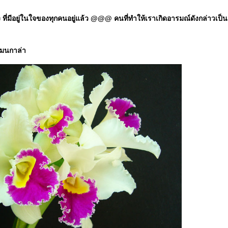
มีอยู่ในใจของทุกคนอยู่แล้ว @@@ คนที่ทำให้เราเกิดอารมณ์ดังกล่าวเป็นแค่ป
แมนกาล่า