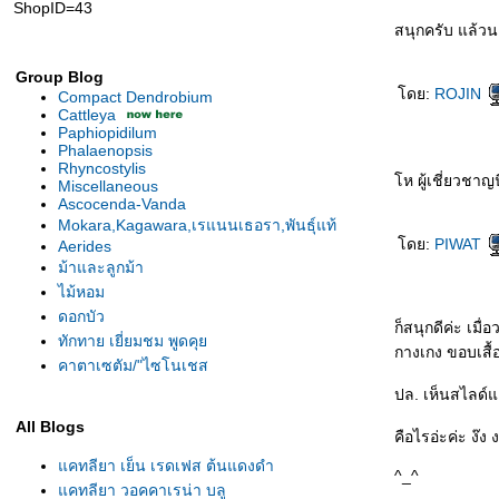
ShopID=43
สนุกครับ แล้วน
Group Blog
ดย:
ROJIN
Compact Dendrobium
Cattleya
Paphiopidilum
Phalaenopsis
Rhyncostylis
ห ผู้เชี่ยวชาญ
Miscellaneous
Ascocenda-Vanda
Mokara,Kagawara,เรแนนเธอรา,พันธุ์แท้
ดย:
PIWAT
Aerides
ม้าและลูกม้า
ไม้หอม
ดอกบัว
ก็สนุกดีค่ะ เม
ทักทาย เยี่ยมชม พูดคุ
กางเกง ขอบเสื้อ
คาตาเซตัม/"ไซโนเชส
ปล. เห็นสไลด์แล
All Blogs
คือไรอ่ะค่ะ ง๊ง 
คทลียา เย็น เรดเฟส ต้นแดงดำ
^_^
คทลียา วอคคาเรน่า บลู