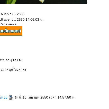
 16 เมษายน 2550
 16 เมษายน 2550 14:06:03 น.
 Pageviews.
าฯมาก ๆ เลยค่ะ
่ยวมาสนุกรึเปล่าคะ
ันน้อ
วันที่: 16 เมษายน 2550 เวลา:14:57:50 น.