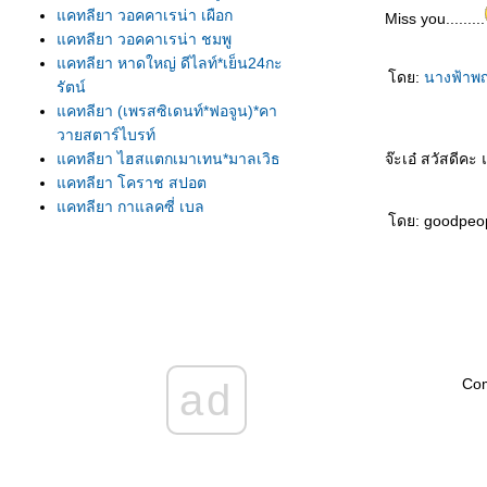
คทลียา วอคคาเรน่า เผือก
Miss you.........
คทลียา วอคคาเรน่า ชมพู
คทลียา หาดใหญ่ ดีไลท์*เย็น24กะ
ดย:
นางฟ้า
รัตน์
คทลียา (เพรสซิเดนท์*ฟอจูน)*คา
วายสตาร์ไบรท์
คทลียา ไฮสแตกเมาเทน*มาลเวิธ
จ๊ะเอ๋ สวัสดีคะ
คทลียา โคราช สปอต
คทลียา กาแลคซี่ เบล
ดย: goodpeop
คทลียา จังเกิ้ล อายส์
คทลียา โตชิเอะ อาโอกิ*เอ็ด พิค
เกล
คทลียา เดอน่า "แอนเดอสัน"
คทลียา ทุ่งน้อยพิงค์
คทลียา Pupy Love
คทลียา บาวริงเกียน่า
Co
ad
คทลียา หาดใหญ่ดีไลท์*เพลินพิศ
กลเดนดีไลท์
คทลียา ลิตเติ้ล ไอรีน
คทลียา หว่าหยวนเกรซ