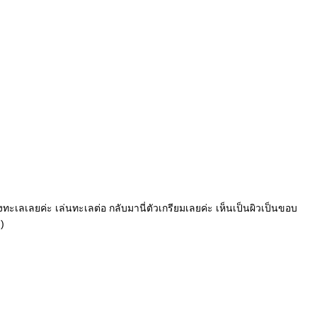
ทะเลเลยค่ะ เล่นทะเลต่อ กลับมานี่ตัวเกรียมเลยค่ะ เห็นเป็นผิวเป็นขอบ
)