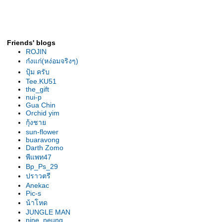
คทลียา ยุวัน ซันเซ็ท
คทลียา ลิตเติ้ล แฟรี่
คทลียา ไฮสแตกเมาเทน*มาลเวิธ
คทลียา วรุฒสตาร์แทรก*แอค
Friends' blogs
ลนดิแอ
ROJIN
คทลียา ชลบุรีซันเซ็ท
ก๋งแก่(หง่อมจริงๆ)
คทลียา คาวายสตาร์ไบรท์*เพลิน
ปุ้ม ครับ
พิศโกลเดนดีไลท์
Tee.KU51
the_gift
คทลียา ซัมเมอร์แลนเกิร์ล
nui-p
((คาวาย สตาร์ไบรท์*วัฒน
Gua Chin
กลด์)*ลูกต้น)*เพลินพิศ โกลเดนดี
Orchid yim
กุ้งชา
ไลท์
sun-flower
คทลียา หวานๆ
buaravong
ชอกโกแลต ดรอป
Darth Zomo
คทลียา Lc.Pupy Love
พีแพท47
คทลียา โคราชสปอต
Bp_Ps_29
ปราวตรี
คทลียา ((คาวายสตาร์ไบรท์ x
Anekac
วัฒนโกลด์)x(วรุฒสตาร์
Pic-s
ทรก))xเพลินพิศโกลเดนดีไลท์
น้าโหด
คทลียา หวานๆ
JUNGLE MAN
nine_neung
คทลียา เย็น24กะรัตน์ x สยาม