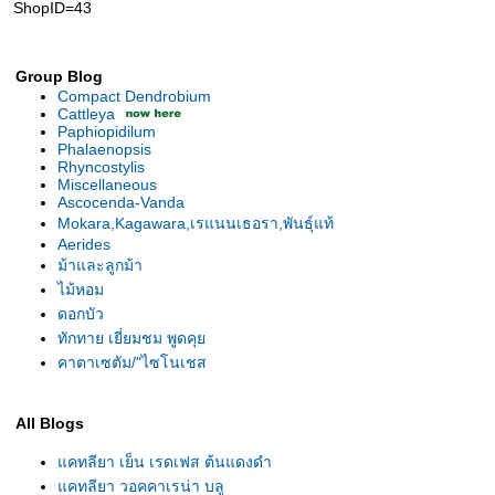
ShopID=43
Group Blog
Compact Dendrobium
Cattleya
Paphiopidilum
Phalaenopsis
Rhyncostylis
Miscellaneous
Ascocenda-Vanda
Mokara,Kagawara,เรแนนเธอรา,พันธุ์แท้
Aerides
ม้าและลูกม้า
ไม้หอม
ดอกบัว
ทักทาย เยี่ยมชม พูดคุ
คาตาเซตัม/"ไซโนเชส
All Blogs
คทลียา เย็น เรดเฟส ต้นแดงดำ
คทลียา วอคคาเรน่า บลู