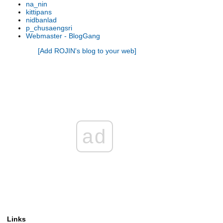
ทรก
na_nin
kittipans
คทลียา เพลินพิศโกลเดนดีไลท์
nidbanlad
คทลียา ทศพลสปอต x (ซัมเมอร์ส
p_chusaengsri
ตาร์ x สยามพิงค์)
Webmaster - BlogGang
คทลียา โรมันฮอลิเดย์
[Add ROJIN's blog to your web]
คทลียา เย็นเรดเฟส x ทับทิมสยาม
คทลียา สนิมทอง x มาลเวิธ
คทลียา เนตรศิริบิวตี้ x วรุฒสตาร์
ทรก
คทลียา เพลินพิศ คราวน์
คทลียา ซัมเมอแลนเกิร์ล
คทลียา เนตรศิริบิวตี้
ad
คทลียา เพชรราชสีมา
C.Intermediate 'blue"
คทลียา เนตรศิริดอล x ไตรโกลด์
คทลียา มาลเวิธ x สนิมทอง
คทลียา ไมไกมายูมิ x อินเตอมีเดี
คทลียา กรีนวิช
คทลียา จอจ แองกัส x คาวายส
ตาร์ไบรท์
Links
ลูกสาวผมครับ