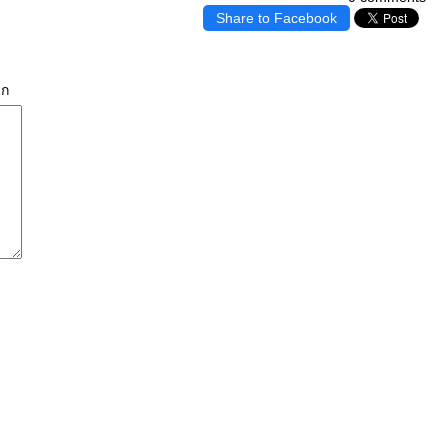
Share to Facebook
ิก