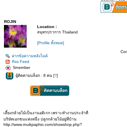
ROJIN
Location :
สมุทรปราการ Thailand
[Profile ทั้งหมด]
Co
ฝากข้อความหลังไมค์
Rss Feed
Smember
ผู้ติดตามบล็อก : 8 คน [
?
]
เลี้ยงกล้วยไม้เป็นงานอดิเรก เพราะทำงานประจำที่
บริษัทเอกชนแห่งหนึ่ง ปลูกกล้วยไม้อยู่ที่บ้าน
http://www.muikpaphio.com/showshop.php?