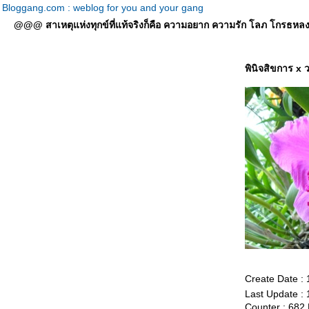
Bloggang.com : weblog for you and your gang
@@@ สาเหตุแห่งทุกข์ที่แท้จริงก็คือ ความอยาก ความรัก โลภ โกรธหลง ที่
พินิจสิขการ x ว
Create Date :
Last Update :
Counter : 682