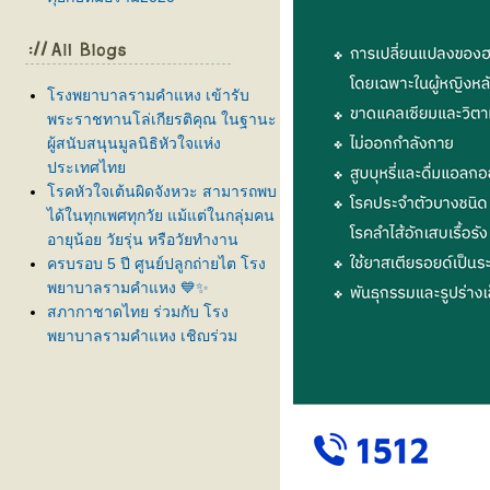
รงพยาบาลรามคำแหง เข้ารับ
พระราชทานโล่เกียรติคุณ ในฐานะ
ผู้สนับสนุนมูลนิธิหัวใจแห่ง
ประเทศไท
รคหัวใจเต้นผิดจังหวะ สามารถพบ
ได้ในทุกเพศทุกวัย แม้แต่ในกลุ่มคน
อายุน้อย วัยรุ่น หรือวัยทำงาน
ครบรอบ 5 ปี ศูนย์ปลูกถ่ายไต โรง
พยาบาลรามคำแหง 💙✨
สภากาชาดไทย ร่วมกับ โรง
พยาบาลรามคำแหง เชิญร่วม
บริจาคโลหิต ครั้งที่ 61
ลูกบ่นปวดท้องบ่อย กินยาแล้วยังไม่
ดีขึ้น... สัญญาณเตือนโรคทางเดิน
อาหารที่ต้องรีบส่องกล้อง!
สูงเร็ว โตไว ใช่สัญญาณเข้าสู่ " วั
รุ่นก่อนวัย " หรือไม่?