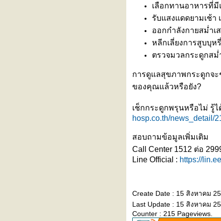
เลือกทานอาหารที่มีแ
รงพยาบาลรามคำแหง เข้าร่วม
รับแสงแดดยามเช้า เ
งานแถลงข่าวเปิดตัว
ออกกำลังกายสม่ำเส
"BASKETBALL THAI LEAGUE
2026"
หลีกเลี่ยงการสูบบุ
ทำไมเป็นสโตรก (Stroke) ต้องมา
ตรวจมวลกระดูกสม่
รพ. ภายใน 4.5 ชั่วโมง?
ภาวะหัวใจห้องบนเต้นพลิ้ว (Atrial
การดูแลสุขภาพกระดูกจะช่ว
Fibrillation : AF)
ของคุณแล้วหรือยัง?
ไวรัสอีโบลา อันตรายแค่ไหน?
หุ่นยนต์ฝึกเดินเสมือนจริง
เช็กกระดูกพรุนหรือไม่ รู้
(Exoskeleton)
ผื่นขึ้นซ้ำๆ ไม่ทราบสาเหตุ
hosp.co.th/news_detail/
ทดสอบด้วย “การเจาะเลือด”
สอบถามข้อมูลเพิ่มเติม
“ไวรัสฮันตา” ภัยเงียบจากหนูที่กลับ
Call Center 1512 ต่อ 299
มาตื่นตัวอีกครั้ง
Line Official :
https://lin.
ไข้ต่ำ ตัวเหลือง ตาเหลือง ปัสสาวะ
สีเข้ม... สงสัย ‘ไวรัสตับอักเสบเอ’
วัคซีนไข้หวัดใหญ่ชนิดพ่นจมูก ทาง
Create Date : 15 สิงหาคม 2
เลือกสำหรับคนกลัวเข็ม
Last Update : 15 สิงหาคม 25
รู้จัก ‘โรคไข้ดิน’ ภัยเงียบที่มากับดิน
Counter : 215 Pageviews.
ละน้ำ