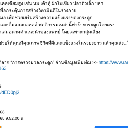
คลเซียมสูง เช่น นม เต้าหู้ ผักใบเขียว ปลาตัวเล็ก ฯลฯ
พื่อกระตุ้นการสร้างวิตามินดีในร่างกา
มอ เพื่อช่วยเสริมสร้างความแข็งแรงของกระดูก
หรี่และดื่มแอลกอฮอล์ พฤติกรรมเหล่านี้ทำร้ายกระดูกโดยตรง
ำเสมอตามคำแนะนำของแพทย์ โดยเฉพาะกลุ่มเสี่ยง
ยให้คุณมีคุณภาพชีวิตที่ดีและแข็งแรงในระยะยาว แล้วคุณล่ะ...ได
ได้จาก “การตรวจมวลกระดูก” อ่านข้อมูลเพิ่มเติม >>
https://www.ra
2163
9
ee/dED0pj2
568
68 9:52:00 น.