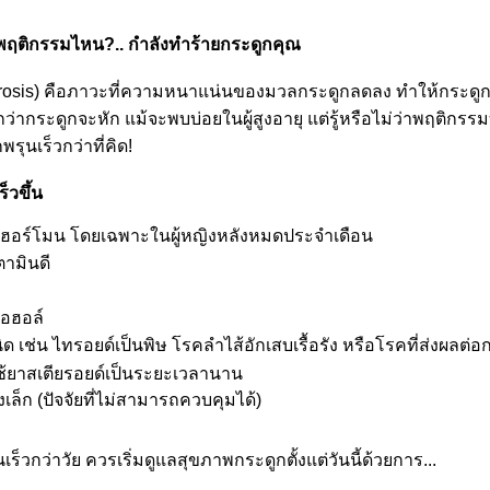
ย พฤติกรรมไหน?.. กำลังทำร้ายกระดูกคุณ
rosis) คือภาวะที่ความหนาแน่นของมวลกระดูกลดลง ทำให้กระดู
่ากระดูกจะหัก แม้จะพบบ่อยในผู้สูงอายุ แต่รู้หรือไม่ว่าพฤติกรร
รุนเร็วกว่าที่คิด!
็วขึ้น
ฮอร์โมน โดยเฉพาะในผู้หญิงหลังหมดประจำเดือน
ามินดี
กอฮอล์
เช่น ไทรอยด์เป็นพิษ โรคลำไส้อักเสบเรื้อรัง หรือโรคที่ส่งผลต่อ
้ยาสเตียรอยด์เป็นระยะเวลานาน
เล็ก (ปัจจัยที่ไม่สามารถควบคุมได้)
็วกว่าวัย ควรเริ่มดูแลสุขภาพกระดูกตั้งแต่วันนี้ด้วยการ...