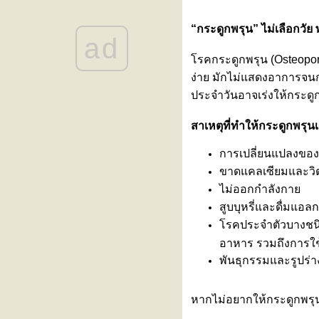
ขอเชิญร่วมงานสัมมนา “รู้ทันโรค
ไต วางแผนการรักษา เข้าใจทาง
“กระดูกพรุน” ไม่เลือกวั
ad
เลือกการปลูกถ่ายไต”
ลูกเหนื่อยง่าย หายใจเร็ว โตช้า
รคกระดูกพรุน (Osteopo
อาจเป็นสัญญาณเตือนของ ‘โรค
ง่าย มักไม่แสดงอาการจนกว
ผนังกั้นหัวใจห้องบนรั่วในเด็ก
ประจำวันอาจเร่งให้กระดูกพ
(ASD)’
“Impella” นวัตกรรมสายสวนพยุง
สาเหตุที่ทำให้กระดูกพรุนเร
หัวใจขนาดเล็ก เพิ่มโอกาสรอด
ชีวิตให้ผู้ป่วยวิกฤตโดย “ไม่ต้อง
การเปลี่ยนแปลงของ
ผ่าตัดใหญ่”
ขาดแคลเซียมและวิต
งานสัมมนา “Back to Balance: คืน
ไม่ออกกำลังกา
สมดุล คอ ไหล่ หลัง เข่า”
สูบบุหรี่และดื่มแอล
หมอนรองกระดูกทับเส้นประสาท
สัญญาณเตือนว่ากระดูกสันหลัง
รคประจำตัวบางชนิด 
กำลังมีปัญหา
อาหาร รวมถึงการใช
เพราะสุขภาพที่ดี…คือการรักตัวเอง
พันธุกรรมและรูปร่าง
นทุกแบบที่คุณเป็น
สร้างเกราะป้องกันไวรัส RSV เพื่อ
หากไม่อยากให้กระดูกพรุนเร
ห้ลูกรักปลอดภัยตั้งแต่แรกเกิด กับ
2 ทางเลือกที่คุณแม่ต้องรู้