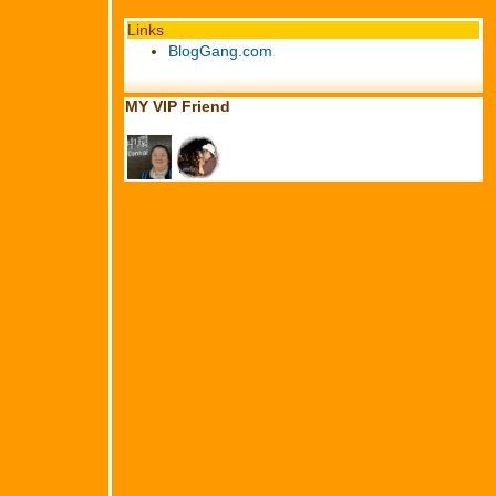
Links
BlogGang.com
MY VIP Friend