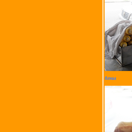
ถังทอง