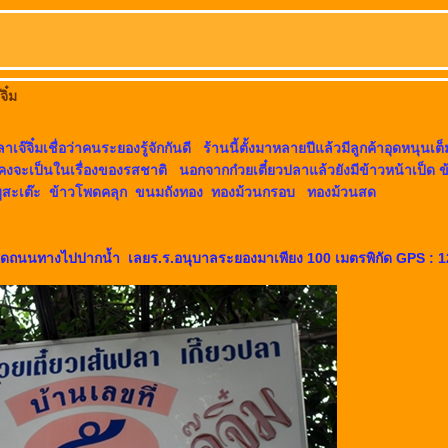
จิ๋ม
ลาเจ๊จิ๋มเชื่อว่าคนระยองรู้จักกันดี ร้านนี้ตั้งมาหลายปีแล้วมีลูกค้าอุดหนุนเ
คงจะเป็นในเรื่องของรสชาติ นอกจากก๋วยเตี๋ยวปลาแล้วยังมีข้าวหน้าเป็ด 
มูสะเต๊ะ ข้าวโพดคลุก ขนมถังทอง ทองม้วนกรอบ ทองม้วนสด
ู่ติดถนนทางไปปากน้ำ เลยร.ร.อนุบาลระยองมาเพียง 100 เมตรพิกัด GPS : 1