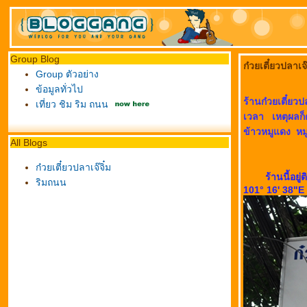
Group Blog
ก๋วยเตี๋ยวปลาเจ๊
Group ตัวอย่าง
ข้อมูลทั่วไป
ร้านก๋วยเตี๋ยวป
เที่ยว ชิม ริม ถนน
เวลา เหตุผลก็
ข้าวหมูแดง ห
All Blogs
ก๋วยเตี๋ยวปลาเจ๊จิ๋ม
ร้านนี้อย
ริมถนน
101° 16' 38"E