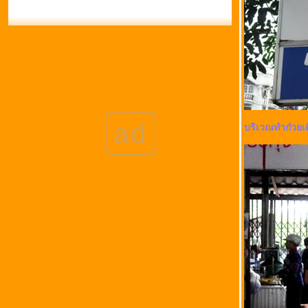
ad
บริเวณทำก๋วยเต