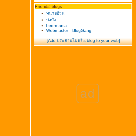
Friends' blogs
ทนายอ้วน
บ่งบ๊ง
beermania
Webmaster - BlogGang
[Add ประสานไมตรี's blog to your web]
ad