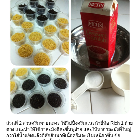
ส่วนที่ 2 ส่วนครีมพายนะคะ ใช้วิปปิ้งครีมแนะนำยี่ห้อ Rich 1 ถ้ว
ตวง แนะนำให้ใช้กาละมังตีคะขึ้นฟูง่าย และให้หากาละมังที่ใหญ่
กว่าใส่น้ำแข็งแล้วตีสักสิบนาทีเนื้อครีมจะเริ่มเหนียวขึ้น ข้อ