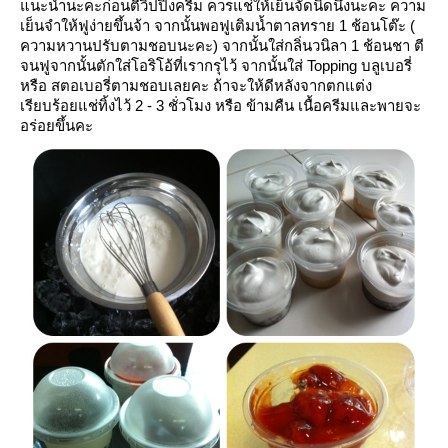
นะนำนะคะก่อนตีวิปปิ้งครีม ควรแช่ให้เย็นจัดนิดนึงนะคะ ความ
เย็นจำให้ฟูง่ายขึ้นจ้า จากนั้นพอฟูเติมน้ำตาลทราย 1 ช้อนโต๊ะ (
ความหวานปรับตามชอบนะคะ) จากนั้นใส่กลิ่นวนิลา 1 ช้อนชา ตี
จนฟูจากนั้นตักใส่โอริโอ้ที่เรากรุไว้ จากนั้นใส่ Topping บลูเบอรี่
หรือ สตอเบอรี่ตามชอบเลยคะ ถ้าจะให้ดีหลังจากตกแต่ง
เรียบร้อยแช่ทิ้งไว้ 2 - 3 ชั่วโมง หรือ ข้ามคืน เนื้อครีมและพายจะ
อร่อยขึ้นคะ