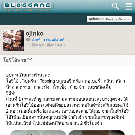
ojinko
ฝากข้อความหลังไมค์
ผู้ติดตามบล็อก : 0 คน
อริโอ้พาย ^^
อุปกรณ์ในการทำนะคะ
อริโอ้ , วิปครีม , Topping บลูเบอรี่ หรือ สตอเบอรี่ , กลินวานิลา ,
น้ำตาลทราย , กาละมัง , น้ำแข็ง , ถ้วย จ้า , เนยชนิดเค็ม
วิธีทำ
ส่วนที่ 1 เราจะทำฐานพาย ตามความชอบเลยนะคะบางสูตรจะให้
เอาครีมโอริโอ้ออก แต่พอดีชอบแนวหวานมันตำทั้งครีมเลยคะใช้
2 ห่อ : เนยเค็มครึ่งก่อนนะคะ เอาเนยละลายให้เลย จากนั้นตำโอริ
อ้ให้ละเอียดจากนั้นคลุกเนยให้เข้ากันจ้า จากนั้นเรากรุลงพิมพ์
ห้แน่นแล้วนำไปแช่ช่องฟรีสประมาณ 2 ชั่วโมงจ้า