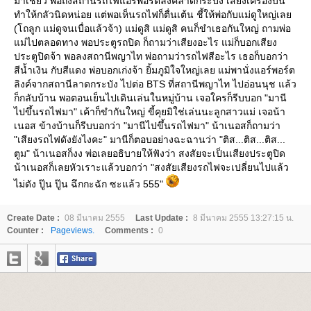
มาเชียว พอถึงสถานีรถไฟแอร์พอร์ตลิงค์ลาดกระบัง เสียงเครื่องบิน
ทำให้กลัวนิดหน่อย แต่พอเห็นรถไฟก็ตื่นเต้น ชี้ให้พ่อกับแม่ดูใหญ่เล
(โถลูก แม่ดูจนเบื่อแล้วจ้า) แม่ดูสิ แม่ดูสิ คนก็ขำเธอกันใหญ่ ถามพ่อ
ม่ไปตลอดทาง พอประตูรถปิด ก็ถามว่าเสียงอะไร แม่ก็บอกเสียง
ประตูปิดจ้า พอลงสถานีพญาไท พ่อถามว่ารถไฟสีอะไร เธอก็บอกว่า
สีน้ำเงิน กับสีแดง พ่อบอกเก่งจ้า ยิ้มภูมิใจใหญ่เลย แม่พานั่งแอร์พอร์ต
ลิงค์จากสถานีลาดกระบัง ไปต่อ BTS ที่สถานีพญาไท ไปอ่อนนุช แล้ว
ก็กลับบ้าน พอตอนเย็นไปเดินเล่นในหมู่บ้าน เจอใครก็รีบบอก "มานี
ไปขึ้นรถไฟมา" เค้าก็ขำกันใหญ่ ขี้คุยมิใช่เล่นนะลูกสาวแม่ เจอน้า
เนอส ข้างบ้านก็รีบบอกว่า "มานีไปขึ้นรถไฟมา" น้าเนอสก็ถามว่า
"เสียงรถไฟดังยังไงคะ" มานีก็ตอบอย่างฉะฉานว่า "ติส...ติส...ติส...
ตูม" น้าเนอสก็งง พ่อเลยอธิบายให้ฟังว่า สงสัยจะเป็นเสียงประตูปิด
น้าเนอสก็เลยหัวเราะแล้วบอกว่า "สงสัยเสียงรถไฟจะเปลี่ยนไปแล้ว
ไม่ดัง ปู๊น ปู๊น ฉึกกะฉัก ซะแล้ว 555"
Create Date :
08 มีนาคม 2555
Last Update :
8 มีนาคม 2555 13:27:15 น.
Counter :
Pageviews.
Comments :
0