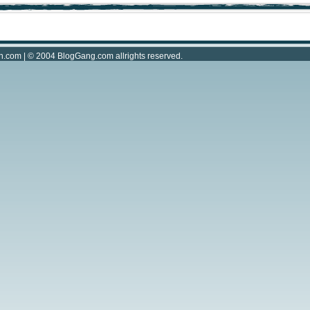
n.com
| © 2004
BlogGang.com
allrights reserved.