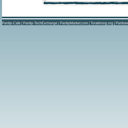
Pantip-Cafe
|
Pantip-TechExchange
|
PantipMarket.com
|
Torakhong.org
|
Pantow