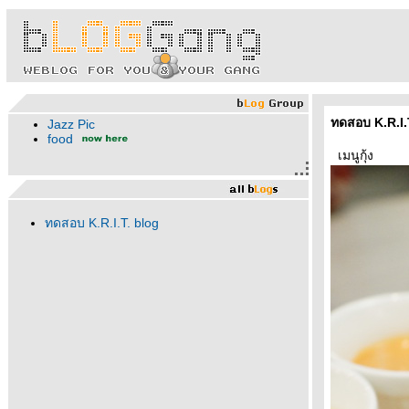
ทดสอบ K.R.I.
Jazz Pic
food
เมนูกุ้ง
ทดสอบ K.R.I.T. blog