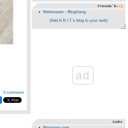
Webmaster - BlogGang
[Add K.R.I.T.'s blog to your web]
ad
0 comment
Bloggang.com