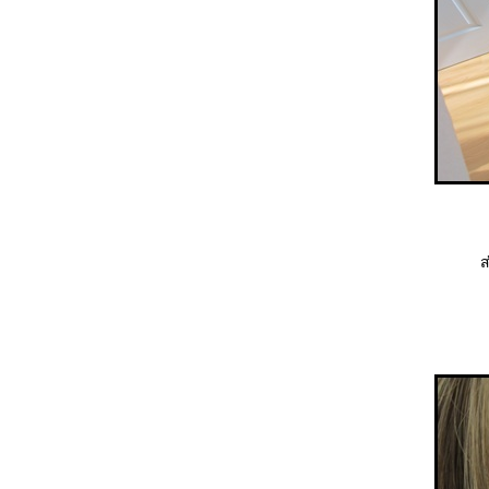
DUC : MY Bedtime fashion with
mood
DUC : เดทกุ๊กกิ๊กหวานๆด้วยเดรส
เปิดไหล่
[DUC] ชิลๆริมทะเลที่ The Sea-
Cret ในงาน ETUDE Princess
camp
[Trend Update] 7 เทรนด์ร้อน
สำหรับ SUMMER นี้ by Kirari
[DUC] Floral dress หวานๆพริ้วๆ
[DUC] Maxi Dress 2 Style with
SS 2view
ส
[DUC] Biker GAL เสื้อหนัง X เดนิม
นวันอากาศหนาวๆ
[DUC] New York GAL โทนขาวดำ
เอกลักษณ์ประจำชุดทำงานเรา
[DUC] Maxi Marine ชิลๆไปลัลล้า
ที่สปา
[DUC] แต่งตัวเป็นสาวบานฉ่ำรับ
ฤดูใบไม้ผลิ ไปงาน Workshop
Lunasol
[DUC] Monotone Polka Dot เสื้อ