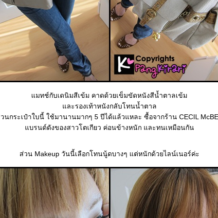
มทช์กับเดนิมสีเข้ม คาดด้วยเข็มขัดหนังสีน้ำตาลเข้ม
ละรองเท้าหนังกลับโทนน้ำตาล
่วนกระเป๋าใบนี้ ใช้มานานมากๆ 5 ปีได้แล้วแหละ ซื้อจากร้าน CECIL McB
บรนด์ดังของสาวโตเกียว ค่อนข้างหนัก และทนเหมือนกัน
ส่วน Makeup วันนี้เลือกโทนนู้ดบางๆ แต่หนักด้วยไลน์เนอร์ค่ะ