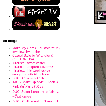
All blogs
Make My Gems – customize my
own jewelry design
Casual Style by Wrangler &
COTTON USA
Kirarista: sweet winter
Kirarista: Leopard Lover <3
Kirarista: this week styles -
everyday with Flat shoes
DUC : Cute with Collar
[MUS] Make Up style: Green X
Pink สดใสด้วยสีเขียว
DUC: Super Long dress ไปงาน
หมั้นน้องสาว
DUC : Chilling out at Garosugil
street ถนนสุดน่ารักกลางกรุงโซล