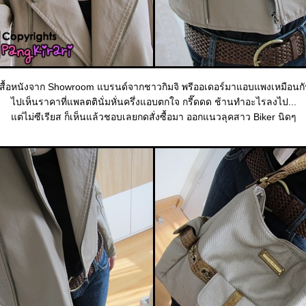
เสื้อหนังจาก Showroom แบรนด์จากชาวกิมจิ พรีออเดอร์มาแอบแพงเหมือนก
ไปเห็นราคาที่แพลตตินั่มหั่นครึ่งแอบตกใจ กรี๊ดดด ช้านทำอะไรลงไป...
ต่ไม่ซีเรียส ก็เห็นแล้วชอบเลยกดสั่งซื้อมา ออกแนวลุคสาว Biker นิดๆ