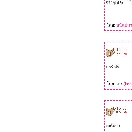
จริงๆเนอะ
ดย:
หนีแม่มา
น่ารักจ๊ะ
ดย: เก่ง (
ken
เท่ห์มาก