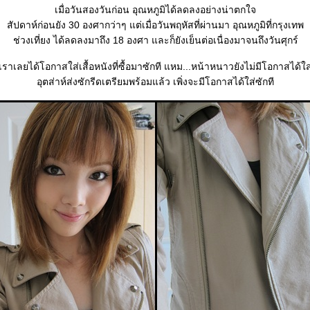
เมื่อวันสองวันก่อน อุณหภูมิได้ลดลงอย่างน่าตกใจ
สัปดาห์ก่อนยัง 30 องศากว่าๆ แต่เมื่อวันพฤหัสที่ผ่านมา อุณหภูมิที่กรุงเทพ
ช่วงเที่ยง ได้ลดลงมาถึง 18 องศา และก็ยังเย็นต่อเนื่องมาจนถึงวันศุกร์
เราเลยได้โอกาสใส่เสื้อหนังที่ซื้อมาซักที แหม...หน้าหนาวยังไม่มีโอกาสได้ใส
อุตส่าห์ส่งซักรีดเตรียมพร้อมแล้ว เพิ่งจะมีโอกาสได้ใส่ซักที