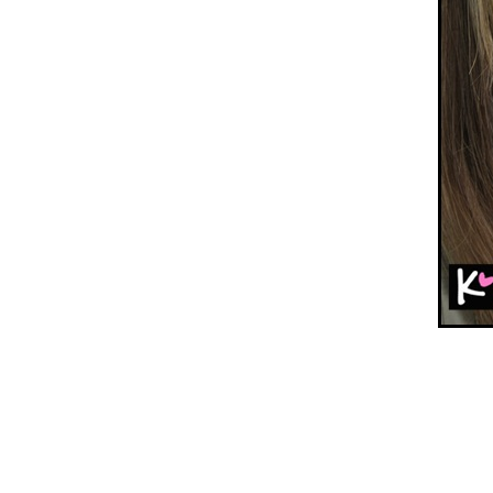
กับผ้าพันคอเข้าเซ็ท ไปทำงานแบบ
ชิลๆ
[DUC] Little blue daisy เดรสลา
ดอกสีน้ำเงิน
[DUC] Cool Strip โดดเด่นด้วยเส้น
สา
[DUC] pink X black ไปงานปาร์ตี้
สุด sexy
[DUC] Korean Sensei อัพชุดไป
ทำงานมั่ง
[DUC] All in One น่ารักๆกระชาก
วัย ε=ε= ヾ(*~▽~)ノ
[DUC] bye bye Winter
[DUC] Simple, but cool
[DUC] Marine and Surf style
[DUC] Black 'n Gold
[Item] Eco Bag ~summer นี้มาใช้
กระเป๋าผ้ากันเถอะ~
[Fashion] A/W outer trend from
RAY & PINKY
[Fashion] Samantha Thavasa
กระเป๋าสุดเริ่ดดังไกลทั่วโลก