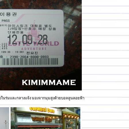
บบในร่มและกลางแจ้ง มองจากมุมสูงด้วยบอลลูนลอยฟ้า