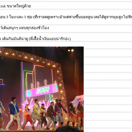
ce Rink ขนาดใหญ่ด้ว
โมง และ 1 ทุ่ม (ที่เราอดดูเพราะมัวแต่ห่วงขึ้นบอลลูน เลยได้ดูจากมุมสูง ไม่ฟ
ชว์เต้นสนุกๆ แทบทุกสองชั่วโมง
ต้นกันมันส์น่าดู (พี่เสื้อน้ำเงินแอบน่ารักอ่ะ)