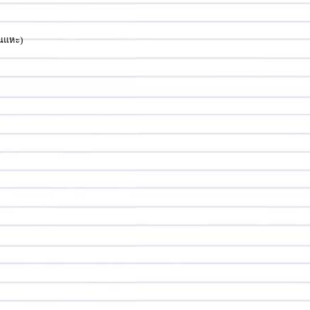
ินแหะ)