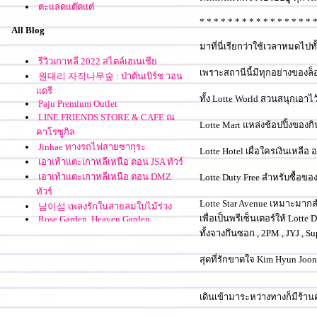
ตะแล่ดแต๊ดแต๋
* * * * * * * * * * * * * * * * 
All Blog
มาที่นี่เรียกว่าใช้เวลาหมดไปทั
รีวิวเกาหลี 2022 สไตล์เฮเนเชี
เพราะสถานีนี้มีทุกอย่างของล็
원대리 자작나무숲 : ป่าต้นเบิร์ช วอน
ดรี
ทั้ง Lotte World สวนสนุกเอาไว้
Paju Premium Outlet
LINE FRIENDS STORE & CAFE ณ
Lotte Mart แหล่งช้อปปิ้งของก
คาโรซูกิล
Jinhae ทางรถไฟสายซากุระ
Lotte Hotel เผื่อใครเงินเหลื
เอาเท้าแตะเกาหลีเหนือ ตอน JSA ทัวร์
เอาเท้าแตะเกาหลีเหนือ ตอน DMZ
Lotte Duty Free สำหรับซื้อข
ทัวร์
Lotte Star Avenue เหมาะมากส
남이섬 เพลงรักในสายลมใบไม้ร่วง
เพื่อเป็นพรีเซ็นเตอร์ให้ Lotte 
Rose Garden, Heaven Garden
Review T'Way Air : T'Way, It's yours.
ทั้งจางกึนซอก , 2PM , JYJ , S
KTX กระฉึกกระฉัก ปู๊นปู๊น
Seoul Fortress Wall ปีนป่ายกำแพง
สุดที่รักขาดใจ Kim Hyun Joo
เมืองโซล
มากด ATM ที่เกาหลีกันเถอะ
เดินเข้ามาระหว่างทางก็มีร้
คยองจู - 경주 - ม้วนเดียวจบ