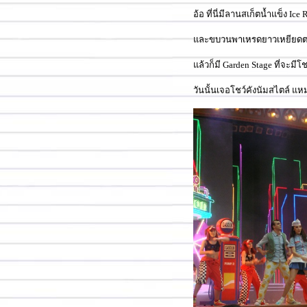
อ้อ ที่นี่มีลานสเก็ตน้ำแข็ง I
ละขบวนพาเหรดยาวเหยียดตอน 3 
ล้วก็มี Garden Stage ที่จะมีโ
วันนั้นเจอโชว์คังนัมสไตล์ แหม เ