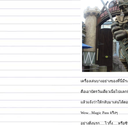
เครื่องเล่นบางอย่างของที่นี่ม
คือเอาบัตรวันเดียวเนี่ยไปแลกบ
ล้วแจ้งว่าให้กลับมาเล่นได้ต
Wow....Magic Pass จริงๆ
อย่างดิ่งนรก......ไวกิ้ง......หร