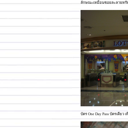
N Seoul Tower หรือ Namsan Tower
ลักษณะเหมือนซอยละลายทรัพย์บ
Bukchon Hanok Village
Bunpo Bridge
Everland ดินแดนมหัศจรรย์
English Village Yangpyeong Camp
Seoraksan : อุทยานแสนสว
จังงัง ณ ปูซาน #3
จังงัง ณ ปูซาน #2
จังงัง ณ ปูซาน #1
Lotte Star Avenue
Lotte World
บัตร One Day Pass บัตรเดียว เท