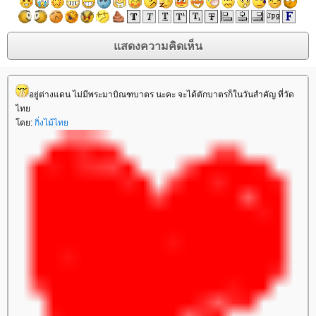
อยู่ต่างแดน ไม่มีพระมาบิณฑบาตร นะคะ จะได้ตักบาตรก็ในวันสำคัญ ที่วัด
ไท
ดย:
กิ่งไม้ไท