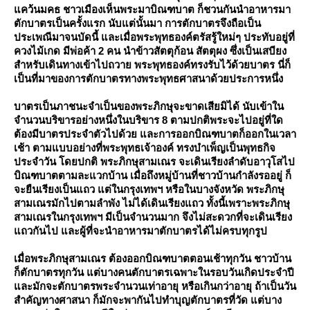
คว้นมคธ ชาวเมืองเห็นพระมาบิณฑบาต ก็ชวนกันนำอาหารมา
ตักบาตรเป็นครั้งแรก นับแต่นั้นมา การตักบาตรจึงถือเป็น
ประเพณีมาจนบัดนี้ และเมื่อพระพุทธองค์ตรัสรู้ใหม่ๆ ประทับอยู่ที่
ควงไม้เกด มีพ่อค้า 2 คน นำข้าวสัตตุก้อน สัตตุผง ซึ่งเป็นเสบียง
สำหรับเดินทางเข้าไปถวาย พระพุทธองค์ทรงรับไว้ด้วยบาตร นี่ก็
เป็นที่มาของการตักบาตรทางพระพุทธศาสนาด้วยประการหนึ่ง
บาตรเป็นภาชนะจำเป็นของพระภิกษุจะขาดเสียมิได้ นับเข้าใน
จำนวนบริขารอย่างหนึ่งในบริขาร 8 ตามปกติพระจะไปอยู่ที่ใด
ต้องมีบาตรประจำตัวไปด้วย และการออกบิณฑบาตก็ออกในเวลา
เช้า ตามแบบอย่างที่พระพุทธเจ้าองค์ ทรงบำเพ็ญเป็นพุทธกิจ
ประจำวัน โดยปกติ พระภิกษุสามเณร จะเดินเรียงลำดับอาวุโสไป
บิณฑบาตตามละแวกบ้าน เมื่อถึงหมู่บ้านที่ชาวบ้านกำลังรออยู่ ก็
จะยืนเรียงเป็นแถว แต่ในกรุงเทพฯ หรือในบางจังหวัด พระภิกษุ
สามเณรมักไปตามลำพัง ไม่ได้เดินเรียงแถว ทั้งนี้เพราะพระภิกษุ
สามเณรในกรุงเทพฯ มีเป็นจำนวนมาก จึงไม่สะดวกที่จะเดินเรียง
ถวกันไป และผู้ที่จะนำอาหารมาตักบาตรได้ไม่ครบทุกรูป
เมื่อพระภิกษุสามเณร ต้องออกบิณฑบาตตอนเช้าทุกวัน ชาวบ้าน
ก็ตักบาตรทุกวัน แต่บางคนตักบาตรเฉพาะในรอบวันเกิดประจำปี
ละมักจะตักบาตรพระจำนวนเท่าอายุ หรือเกินกว่าอายุ ถ้าเป็นวัน
สำคัญทางศาสนา ก็มักจะพากันไปทำบุญตักบาตรที่วัด แต่บาง