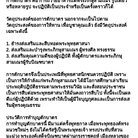
การตักบาตร คือ การถวายอาหารแด่พระภิกษุสามเณร รูปเดียว
หรือหลายรูป จะปฏิบัติเป็นประจำหรือเป็นครั้งคราวก็ได้
วัตถุประสงค์ของการตักบาตร นอกจากจะเป็นไปตาม
วัตถุประสงค์ของการให้ทาน เพื่อบูชาคุณแล้ว ยังมีวัตถุประสงค์
เฉพาะดังนี้
1. ธำรงส่งเสริมและสืบทอดพระพุทธศาสนา
2. ส่งเสริมและบำรุงพระภิกษุสามเณร ผู้ทรงศีล ทรงธรรม
3. ส่งเสริมคุณความดีของผู้ปฏิบัติ ทั้งผู้ตักบาตรและพระภิกษุ
สามเณรผู้รับบิณฑบาตร
การตักบาตรจึงเป็นประเพณีที่พุทธศาสนิกชนควรปฏิบัติ เพราะ
เป็นการให้กำลังแก่พระภิกษุสามเณร ได้มีโอกาสศึกษาเล่าเรียน
ประพฤติปฎิบัติธรรมตามพระธรรมวินัย และสั่งสอนประชาชน
เป็นการสืบต่อพระพุทธศาสนาให้มั่นคงถาวรสืบไป ทั้งนี้จะเป็นผล
ดีแก่ผู้ปฏิบัติด้วย เพราะทำให้เป็นผู้มีใจบุญกุศลและเป็นการส่งเส
ริมผุ้ทรงคุณธรรม
ประวัติการทำบุญตักบาตร
การทำบุญตักบาตรนี้ มีมาแต่ครั้งพุทธกาล เมื่อพระพุทธองค์ทรง
ผนวชใหม่ๆ ยังไม่ได้ตรัสรู้เป็นพระพุทธเจ้า ทรงประทับที่สวน
มะม่วง พระองค์เสด็จบิณฑบาตผ่านกรุงราชคฤห์ เมืองหลวงของ