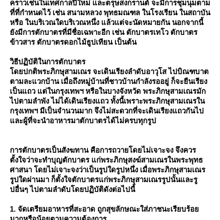
คราวเช่นในเทศกาลปีใหม่ และตรุษสงกรานต์ จะมีการชุมนุมตาม
ที่ที่กำหนดไว้ เช่น สนามหลวง พุทธมณฑล ในโรงเรียน ในสถาบัน
หรือ ในบริเวณใดบริเวณหนึ่ง แล้วแต่จะนัดหมายกัน นอกจากนี้
ังมีการตักบาตรที่มีชื่อเฉพาะอีก เช่น ตักบาตรเทโว ตักบาตร
ข้าวสาร ตักบาตรดอกไม้ธูปเทียน เป็นต้น
วิธีปฏิบัติในการตักบาตร
ดยปกติพระภิกษุสามเณร จะเดินเรียงลำดับอาวุโส ไปบิณฑบาต
ตามละแวกบ้าน เมื่อถึงหมู่บ้านที่ชาวบ้านกำลังรออยู่ ก็จะยืนเรียง
เป็นแถว แต่ในกรุงเทพฯ หรือในบางจังหวัด พระภิกษุสามเณรมัก
ไปตามลำพัง ไม่ได้เดินเรียงแถว ทั้งนี้เพราะพระภิกษุสามเณรใน
กรุงเทพฯ มีเป็นจำนวนมาก จึงไม่สะดวกที่จะเดินเรียงแถวกันไป
ละผู้ที่จะนำอาหารมาตักบาตรได้ไม่ครบทุกรูป
การตักบาตรเป็นสังฆทาน คือการถวายโดยไม่เจาะจง จึงควร
ตั้งใจว่าจะทำบุญตักบาตร แก่พระภิกษุสงฆ์สามเณรในพระพุทธ
ศาสนา โดยไม่เจาะจงว่าเป็นรูปใดรูปหนึ่ง เมื่อพระภิกษุสามเณร
รูปใดผ่านมา ก็ตั้งใจตักบาตรแก่พระภิกษุสามเณรรูปนั้นและรู
ปอื่นๆ ไปตามลำดับโดยปฏิบัติดังต่อไปนี้
1. จัดเตรียมอาหารที่สะอาด ถูกสุขลักษณะใส่ภาชนะเรียบร้อ
มากหรือน้อยตามความต้องการ