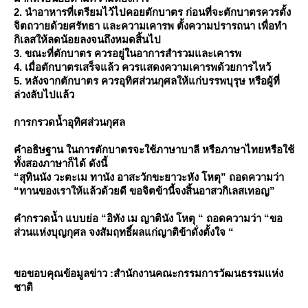
2. นำอาหารที่เตรียมไว้ไปคอยตักบาตร ก่อนที่จะตักบาตรควรตั้ง
จิตถวายด้วยศรัทธา และความเคารพ ตั้งความปรารถนา เพื่อทำ
กิเลสให้ลดน้อยลงจนถึงหมดสิ้นไป
3. ขณะที่ตักบาตร ควรอยู่ในอาการสำรวมและเคารพ
4. เมื่อตักบาตรเสร็จแล้ว ควรแสดงความเคารพด้วยการไหว้
5. หลังจากตักบาตร ควรอุทิศส่วนกุศลให้แก่บรรพบุรุษ หรือผู้ที่
ล่วงลับไปแล้ว
การกรวดน้ำอุทิศส่วนกุศล
คำอธิษฐาน ในการตักบาตรจะใช้ภาษาบาลี หรือภาษาไทยหรือใช้
ทั้งสองภาษาก็ได้ ดังนี้
“สุทินนัง วะตะเม ทานัง อาสะวักขะยาวะหัง โหตุ” ถอดความว่า
“ทานของเราให้แล้วด้วยดี ขอจิตข้านี้จงสิ้นอาสวกิเลสเทอญ”
คำกรวดน้ำ แบบย่อ “อิทัง เม ญาตินัง โหตุ “ ถอดความว่า “ขอ
ส่วนแห่งบุญกุศล จงสัมฤทธิ์ผลแก่ญาติข้าดั่งตั้งใจ “
ขอขอบคุณข้อมูลข่าว :สำนักงานคณะกรรมการวัฒนธรรมแห่ง
ชาติ