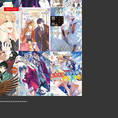
***************