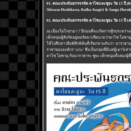
01. คณะประพันธกรจรจัด ดาไซและชูยะ วัย 15 ปี (Bun
Shiwasu Hoshikawa, Kafka Asagiri & Sango Haruk
02. คณะประพันธกรจรจัด ดาไซและชูยะ วัย 15 ปี เล
ณ เมืองโยโกฮามา 7 ปีก่อนที่จะเกิดการสู้รบระหว่าง
เด็กหนุ่มผู้สังกัดอยู่พอร์ตมาเฟียนามว่าดาไซ โอซาม
ห้ไปสืบข่าวลือพิลึกพิลั่นที่เรียกขานกันว่า ‘อาราฮ
ราชาขององค์กร ‘แกะ’ ซึ่งเป็นกลุ่มที่มีแต่ผู้เยาว์เท่า
ดาไซ โอซามุ กับนากาฮาระ ชูยะ เด็กหนุ่มทั้งสองผู้ท