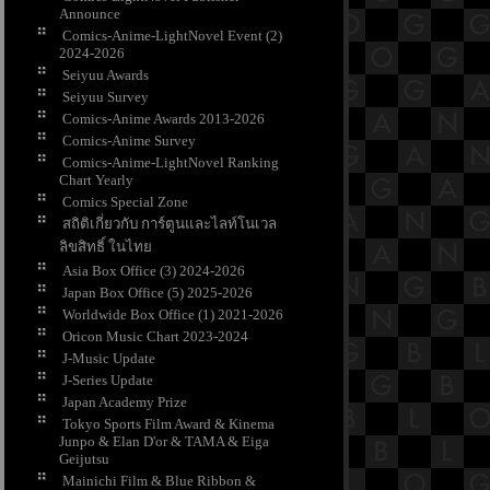
Announce
Comics-Anime-LightNovel Event (2)
2024-2026
Seiyuu Awards
Seiyuu Survey
Comics-Anime Awards 2013-2026
Comics-Anime Survey
Comics-Anime-LightNovel Ranking
Chart Yearly
Comics Special Zone
สถิติเกี่ยวกับ การ์ตูนและไลท์โนเวล
ลิขสิทธิ์ ในไท
Asia Box Office (3) 2024-2026
Japan Box Office (5) 2025-2026
Worldwide Box Office (1) 2021-2026
Oricon Music Chart 2023-2024
J-Music Update
J-Series Update
Japan Academy Prize
Tokyo Sports Film Award & Kinema
Junpo & Elan D'or & TAMA & Eiga
Geijutsu
Mainichi Film & Blue Ribbon &