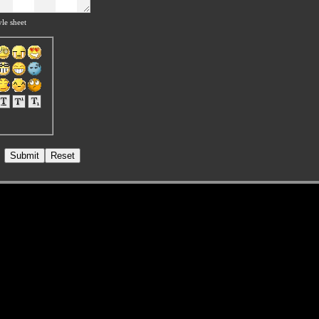
le sheet