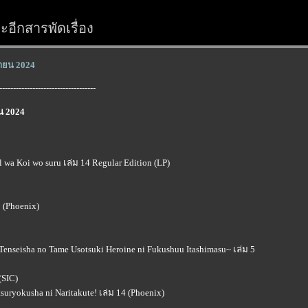
อีกสารพัดเรื่อง
ิกายน 2024
-----------------------------------
ยน 2024
 wa Koi wo suru เล่ม 14 Regular Edition (LP)
 (Phoenix)
Tenseisha no Tame Usotsuki Heroine ni Fukushuu Itashimasu~ เล่ม 5
(SIC)
suryokusha ni Naritakute! เล่ม 14 (Phoenix)