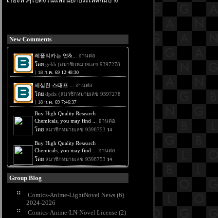
เรื่องทั่วๆไปทั้งในและนอกประเทศก็มีบ้าง
New Comments
Group Blog
Comics-Anime-LightNovel News (6)
2024-2026
Comics-Anime-LN-Novel License (2)