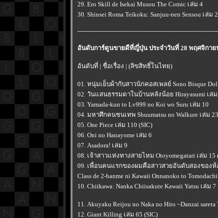
29. Ero Skill de Isekai Musou The Comic เล่ม 4
30. Shinsei Roma Teikoku: Sanjuu-nen Sensou เล่ม 2
------------------------------------------------------------------------
อันดับการ์ตูนขายดีที่ญี่ปุ่น ประจำวันที่ 28 พฤศจิกา
อันดับที่ | ชื่อเรื่อง | (ลิขสิทธิ์ในไทย)
01. หนุ่มเย็บผ้ากับสาวนักคอสเพลย์ Sono Bisque Doll
02. วันแสนธรรมดาในบ้านหลังน้อย Hirayasumi เล่ม 
03. Yamada-kun to Lv999 no Koi wo Suru เล่ม 10
04. มหาศึกคนชนเทพ Shuumatsu no Walkure เล่ม 23
05. One Piece เล่ม 110 (SIC)
06. Oni no Hanayome เล่ม 6
07. Asadora! เล่ม 9
08. เจ้าสาวแห่งทางสายไหม Otoyomegatari เล่ม 15 
09. เพื่อนคนแรกของผมคือสาวสวยอันดับสองของห้
Class de 2-banme ni Kawaii Onnanoko to Tomodachi n
10. Chiikawa: Nanka Chiisakute Kawaii Yatsu เล่ม 7
11. Akuyaku Reijou no Naka no Hito ~Danzai sareta 
12. Giant Killing เล่ม 65 (SIC)