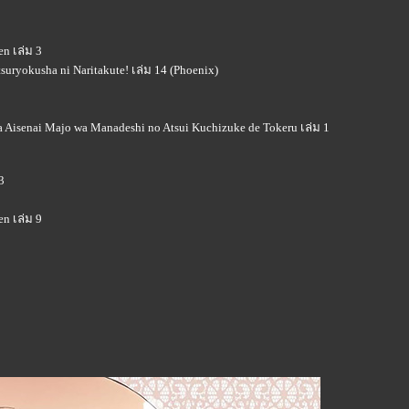
en เล่ม 3
suryokusha ni Naritakute! เล่ม 14 (Phoenix)
 Aisenai Majo wa Manadeshi no Atsui Kuchizuke de Tokeru เล่ม 1
3
n เล่ม 9