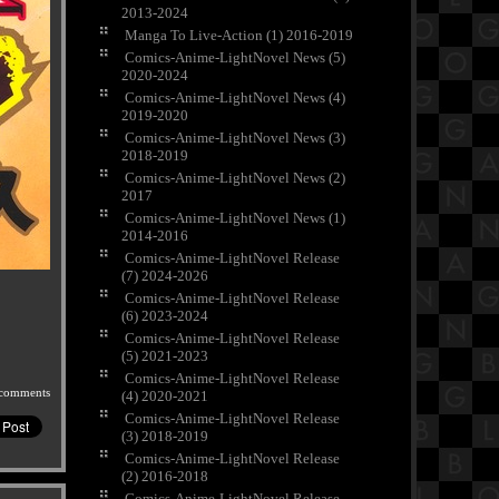
2013-2024
Manga To Live-Action (1) 2016-2019
Comics-Anime-LightNovel News (5)
2020-2024
Comics-Anime-LightNovel News (4)
2019-2020
Comics-Anime-LightNovel News (3)
2018-2019
Comics-Anime-LightNovel News (2)
2017
Comics-Anime-LightNovel News (1)
2014-2016
Comics-Anime-LightNovel Release
(7) 2024-2026
Comics-Anime-LightNovel Release
(6) 2023-2024
Comics-Anime-LightNovel Release
(5) 2021-2023
Comics-Anime-LightNovel Release
 comments
(4) 2020-2021
Comics-Anime-LightNovel Release
(3) 2018-2019
Comics-Anime-LightNovel Release
(2) 2016-2018
Comics-Anime-LightNovel Release