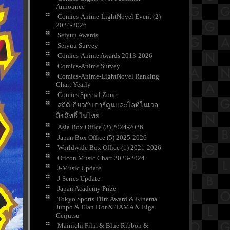
Announce
Comics-Anime-LightNovel Event (2)
2024-2026
Seiyuu Awards
Seiyuu Survey
Comics-Anime Awards 2013-2026
Comics-Anime Survey
Comics-Anime-LightNovel Ranking
Chart Yearly
Comics Special Zone
สถิติเกี่ยวกับ การ์ตูนและไลท์โนเวล
ลิขสิทธิ์ ในไท
Asia Box Office (3) 2024-2026
Japan Box Office (5) 2025-2026
Worldwide Box Office (1) 2021-2026
Oricon Music Chart 2023-2024
J-Music Update
J-Series Update
Japan Academy Prize
Tokyo Sports Film Award & Kinema
Junpo & Elan D'or & TAMA & Eiga
Geijutsu
Mainichi Film & Blue Ribbon &