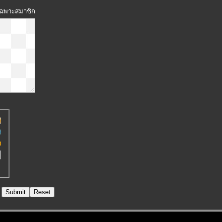
้เฉพาะสมาชิก