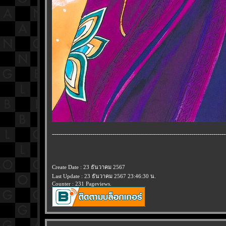
--------------------------------------------------------------------------------------
Create Date : 23 ธันวาคม 2567
Last Update : 23 ธันวาคม 2567 23:46:30 น.
Counter : 231 Pageviews.