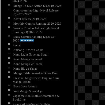
2024-2026
Manga To Live-Action (2) 2019-2026
Comics-Anime-LightNovel Release
(8) 2026-2027
Novel Release 2019-2026
Monthly Comics Ranking 2020-2026
Weekly Comics-Anime-Light Novel
Ranking (3) 2026-2027
Daily Comics Ranking (2) 2023-
2026
Game
Anisong - Oricon Chart
Kono Light Novel ga Sugoi
Kono Manga ga Sugoi
Kono Manga wo Yome!
Kono BL ga Yabai
Manga Taisho Award & Otona Fami
Da Vinci Magazine & Tsugi ni Kuru
Manga Taisho
Boys Love Awards
Yuri Manga Sousenkyo
Japanese Bookstores Recommend &
BookLive!
Comics-LightNovel Publisher