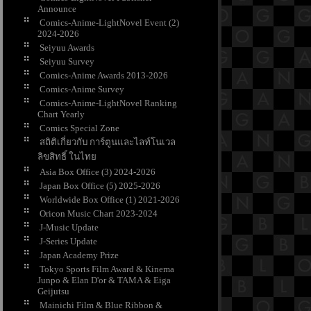
Announce
Comics-Anime-LightNovel Event (2)
2024-2026
Seiyuu Awards
Seiyuu Survey
Comics-Anime Awards 2013-2026
Comics-Anime Survey
Comics-Anime-LightNovel Ranking
Chart Yearly
Comics Special Zone
สถิติเกี่ยวกับ การ์ตูนและไลท์โนเวล
ลิขสิทธิ์ ในไท
Asia Box Office (3) 2024-2026
Japan Box Office (5) 2025-2026
Worldwide Box Office (1) 2021-2026
Oricon Music Chart 2023-2024
J-Music Update
J-Series Update
Japan Academy Prize
Tokyo Sports Film Award & Kinema
Junpo & Elan D'or & TAMA & Eiga
Geijutsu
Mainichi Film & Blue Ribbon &