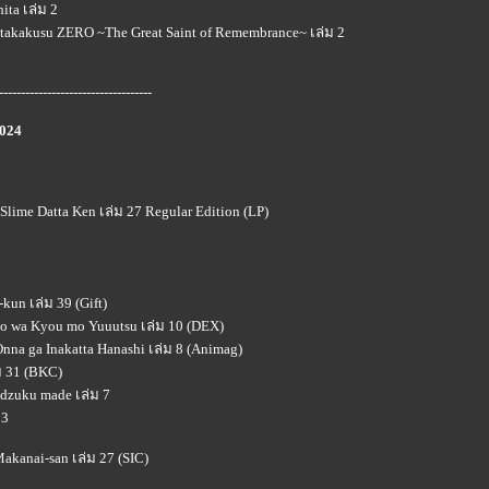
ita เล่ม 2
 Hitakakusu ZERO ~The Great Saint of Remembrance~ เล่ม 2
-----------------------------------
2024
 Slime Datta Ken เล่ม 27 Regular Edition (LP)
un เล่ม 39 (Gift)
eko wa Kyou mo Yuuutsu เล่ม 10 (DEX)
Onna ga Inakatta Hanashi เล่ม 8 (Animag)
ม 31 (BKC)
idzuku made เล่ม 7
 3
akanai-san เล่ม 27 (SIC)