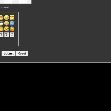
le sheet