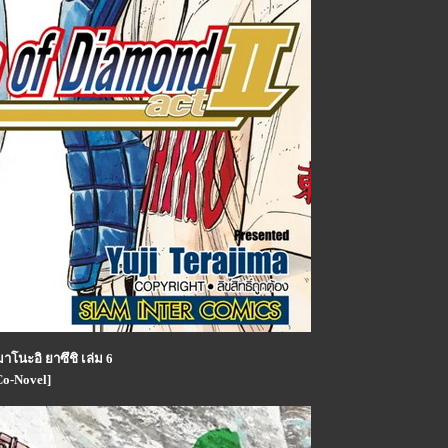
าโนะอิ ยาซึชิ เล่ม 6
o-Novel]