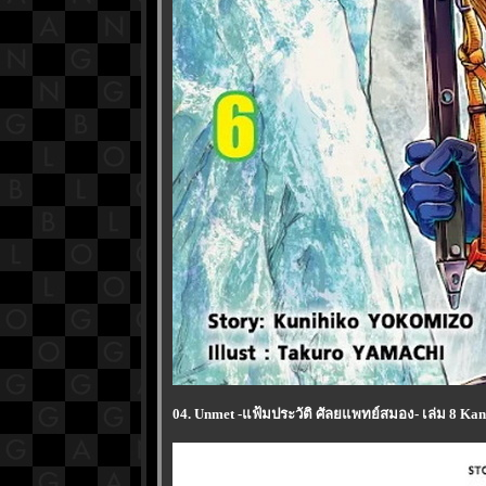
04. Unmet -แฟ้มประวัติ ศัลยแพทย์สมอง- เล่ม 8 Ka