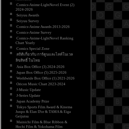
Comics-Anime-LightNovel Event (2)
2024-2026
Seiyuu Awards
Seiyuu Survey
Comics-Anime Awards 2013-2026
Comics-Anime Survey
Comics-Anime-LightNovel Ranking
Chart Yearly
Comics Special Zone
สถิติเกี่ยวกับ การ์ตูนและไลท์โนเวล
ลิขสิทธิ์ ในไท
Asia Box Office (3) 2024-2026
Japan Box Office (5) 2025-2026
Worldwide Box Office (1) 2021-2026
Oricon Music Chart 2023-2024
J-Music Update
J-Series Update
Japan Academy Prize
Tokyo Sports Film Award & Kinema
Junpo & Elan D'or & TAMA & Eiga
Geijutsu
Mainichi Film & Blue Ribbon &
Hochi Film & Yokohama Film