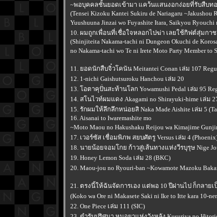
~พอบุคคลชั้นยอดเข้ามา แคว้นแสนงอกง่อยที่รับสืบท
(Tensei Kizoku Kantei Sukiru de Nariagaru ~Jakushou
Yuushuuna Jinzai wo Fuyashite Itara, Saikyou Ryouchi n
10. ผมถูกเพื่อนที่เชื่อใจหลอกไปฆ่า เลยใช้กิฟต์สุ่ม
(Shinjiteita Nakama-tachi ni Dungeon Okuchi de Koros
no Nakama-tachi wo Te ni Irete Moto Party Member to 
11. ยอดนักสืบจิ๋วโคนัน Meitantei Conan เล่ม 107 Regu
12. 1-nichi Gaishutsuroku Hanchou เล่ม 20
13. โอตาคุปั่นสะท้านโลก Yowamushi Pedal เล่ม 95 Regu
14. สโนไวท์ผมแดง Akagami no Shirayuki-hime เล่ม 27
15. รักผมให้ลึกลึกหน่อยสิ Naka Made Aishite เล่ม 5 (T
16. Aisanai to Iwaremashite mo
~Moto Maou no Hakushaku Reijou wa Kimajime Gunjin n
17. เวอร์ซัส เชื่อมพิภพ สยบศัตรู Versus เล่ม 4 (Phoenix
18. นายน้อยจอมโกย ก้าวสู่เส้นทางแห่งวีรบุรุษ Nige Jo
19. Honey Lemon Soda เล่ม 28 (BKC)
20. Maou-jou no Ryouri-ban ~Kowamote Mazoku Bakar
21. ตรงนี้ให้ฉันจัดการเอง แต่พอ 10 ปีผ่านไป ก็กลา
(Koko wa Ore ni Makasete Saki ni Ike to Itte kara 10-nen 
22. One Piece เล่ม 111 (SIC)
23. ตำรับปริศนา หมอยาแห่งวังหลัง Kusuriya no Hitorig