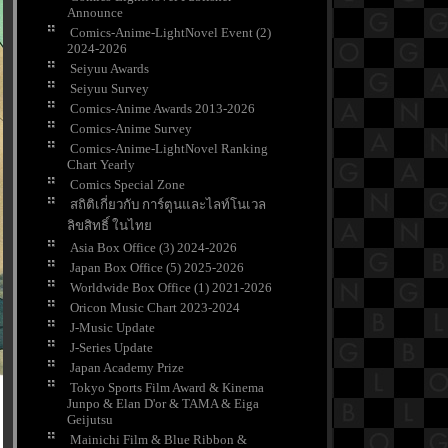
Announce
Comics-Anime-LightNovel Event (2)
2024-2026
Seiyuu Awards
Seiyuu Survey
Comics-Anime Awards 2013-2026
Comics-Anime Survey
Comics-Anime-LightNovel Ranking
Chart Yearly
Comics Special Zone
สถิติเกี่ยวกับ การ์ตูนและไลท์โนเวล
ลิขสิทธิ์ ในไท
Asia Box Office (3) 2024-2026
Japan Box Office (5) 2025-2026
Worldwide Box Office (1) 2021-2026
Oricon Music Chart 2023-2024
J-Music Update
J-Series Update
Japan Academy Prize
Tokyo Sports Film Award & Kinema
Junpo & Elan D'or & TAMA & Eiga
Geijutsu
Mainichi Film & Blue Ribbon &