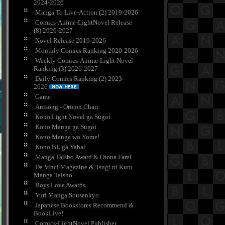
2024-2026
Manga To Live-Action (2) 2019-2026
Comics-Anime-LightNovel Release
(8) 2026-2027
Novel Release 2019-2026
Monthly Comics Ranking 2020-2026
Weekly Comics-Anime-Light Novel
Ranking (3) 2026-2027
Daily Comics Ranking (2) 2023-
2026
Game
Anisong - Oricon Chart
Kono Light Novel ga Sugoi
Kono Manga ga Sugoi
Kono Manga wo Yome!
Kono BL ga Yabai
Manga Taisho Award & Otona Fami
Da Vinci Magazine & Tsugi ni Kuru
Manga Taisho
Boys Love Awards
Yuri Manga Sousenkyo
Japanese Bookstores Recommend &
BookLive!
Comics-LightNovel Publisher