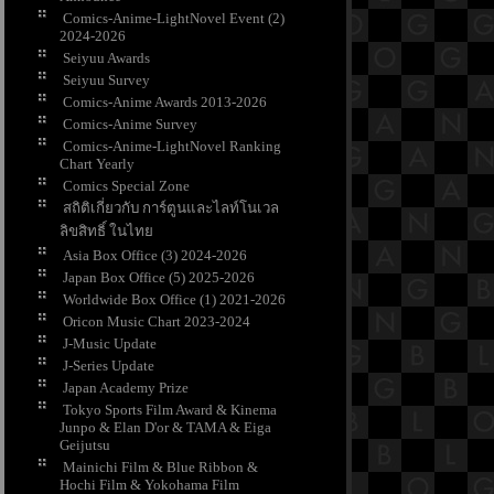
Comics-Anime-LightNovel Event (2)
2024-2026
Seiyuu Awards
Seiyuu Survey
Comics-Anime Awards 2013-2026
Comics-Anime Survey
Comics-Anime-LightNovel Ranking
Chart Yearly
Comics Special Zone
สถิติเกี่ยวกับ การ์ตูนและไลท์โนเวล
ลิขสิทธิ์ ในไท
Asia Box Office (3) 2024-2026
Japan Box Office (5) 2025-2026
Worldwide Box Office (1) 2021-2026
Oricon Music Chart 2023-2024
J-Music Update
J-Series Update
Japan Academy Prize
Tokyo Sports Film Award & Kinema
Junpo & Elan D'or & TAMA & Eiga
Geijutsu
Mainichi Film & Blue Ribbon &
Hochi Film & Yokohama Film