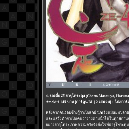
4. รอเดี๋ยวสิ ฮารุโทระคุง (Chotto Matou yo, Harutor
Amekiri 145 บาท [การ์ตูน BL | 2 เล่มจบ] + โปสการ
หลังจากคนรอบข้างรู้ว่าเป็นเกย์ นักเรียนมัธยมปลา
ละแสร้งทำตัวเป็นคนว่าง่ายตามน้ำได้ในทุกสถานการ
อย่างฮารุโทระ ภาพความจริงจังตั้งใจที่ฮารุโทระทุ่ม