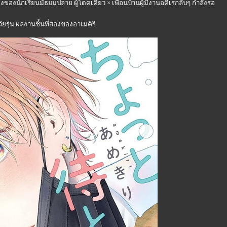
ยงของนักเรียนมัธยมปลาย ผู้โดดเดี่ยว × เพื่อนบ้านผู้มีงานอดิเรกลับๆ กำลังรอ
รุ่น ผลงานชิ้นที่สองของอาเมคิริ