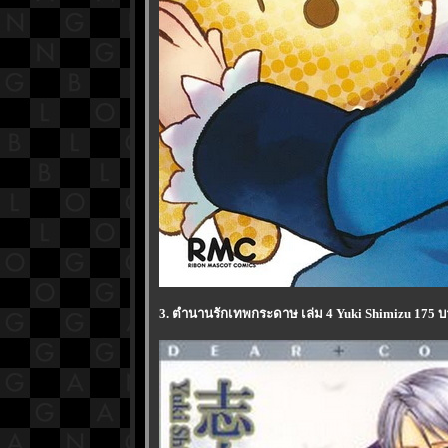
3. ตำนานรักเทพกระดาษ เล่ม 4 Yuki Shimizu 175 บา