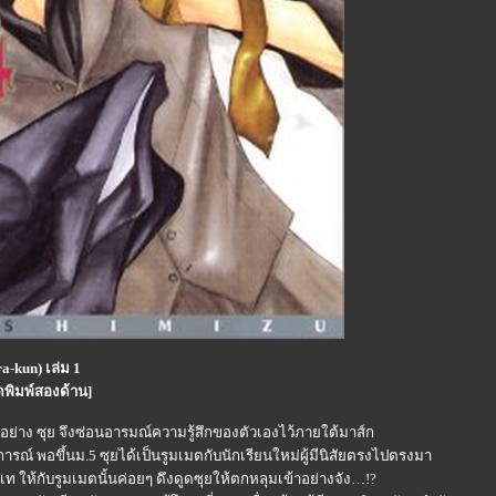
a-kun) เล่ม 1
์ดพิมพ์สองด้าน]
ยอย่าง ซุย จึงซ่อนอารมณ์ความรู้สึกของตัวเองไว้ภายใต้มาส์ก
ณ์ พอขึ้นม.5 ซุยได้เป็นรูมเมตกับนักเรียนใหม่ผู้มีนิสัยตรงไปตรงมา
เท ให้กับรูมเมตนั้นค่อยๆ ดึงดูดซุยให้ตกหลุมเข้าอย่างจัง…!?