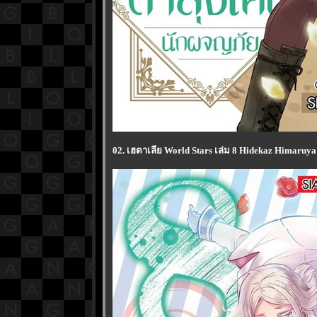
02. เฮตาเลีย World Stars เล่ม 8 Hidekaz Himaruy