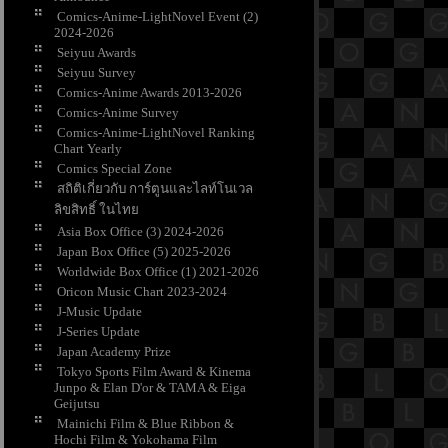
Comics-Anime-LightNovel Event (2)
2024-2026
Seiyuu Awards
Seiyuu Survey
Comics-Anime Awards 2013-2026
Comics-Anime Survey
Comics-Anime-LightNovel Ranking
Chart Yearly
Comics Special Zone
สถิติเกี่ยวกับ การ์ตูนและไลท์โนเวล
ลิขสิทธิ์ ในไท
Asia Box Office (3) 2024-2026
Japan Box Office (5) 2025-2026
Worldwide Box Office (1) 2021-2026
Oricon Music Chart 2023-2024
J-Music Update
J-Series Update
Japan Academy Prize
Tokyo Sports Film Award & Kinema
Junpo & Elan D'or & TAMA & Eiga
Geijutsu
Mainichi Film & Blue Ribbon &
Hochi Film & Yokohama Film