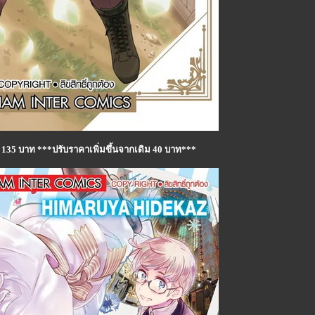
a 135 บาท ***ปรับราคาเพิ่มขึ้นจากเดิม 40 บาท***