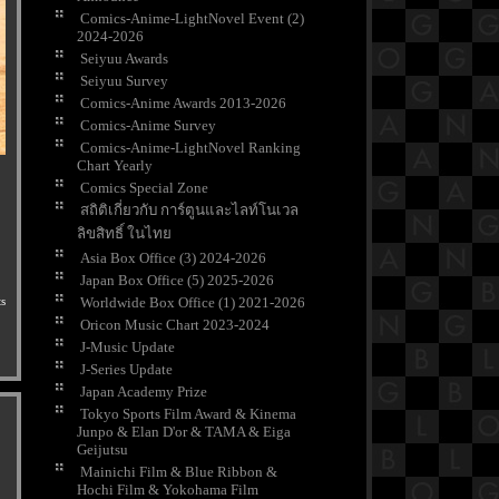
Comics-Anime-LightNovel Event (2)
2024-2026
Seiyuu Awards
Seiyuu Survey
Comics-Anime Awards 2013-2026
Comics-Anime Survey
Comics-Anime-LightNovel Ranking
Chart Yearly
Comics Special Zone
สถิติเกี่ยวกับ การ์ตูนและไลท์โนเวล
ลิขสิทธิ์ ในไท
Asia Box Office (3) 2024-2026
Japan Box Office (5) 2025-2026
s
Worldwide Box Office (1) 2021-2026
Oricon Music Chart 2023-2024
J-Music Update
J-Series Update
Japan Academy Prize
Tokyo Sports Film Award & Kinema
Junpo & Elan D'or & TAMA & Eiga
Geijutsu
Mainichi Film & Blue Ribbon &
Hochi Film & Yokohama Film