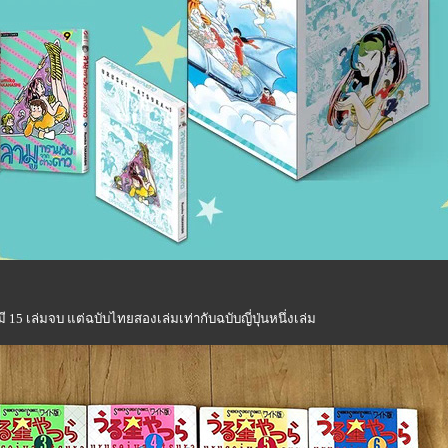
มี 15 เล่มจบ แต่ฉบับไทยสองเล่มเท่ากับฉบับญี่ปุ่นหนึ่งเล่ม