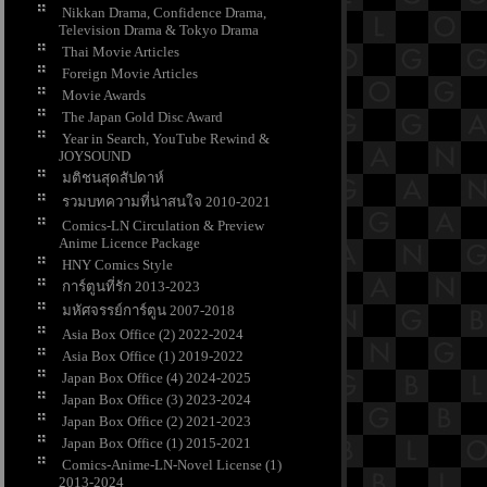
Nikkan Drama, Confidence Drama,
Television Drama & Tokyo Drama
Thai Movie Articles
Foreign Movie Articles
Movie Awards
The Japan Gold Disc Award
Year in Search, YouTube Rewind &
JOYSOUND
มติชนสุดสัปดาห์
รวมบทความที่น่าสนใจ 2010-2021
Comics-LN Circulation & Preview
Anime Licence Package
HNY Comics Style
การ์ตูนที่รัก 2013-2023
มหัศจรรย์การ์ตูน 2007-2018
Asia Box Office (2) 2022-2024
Asia Box Office (1) 2019-2022
Japan Box Office (4) 2024-2025
Japan Box Office (3) 2023-2024
Japan Box Office (2) 2021-2023
Japan Box Office (1) 2015-2021
Comics-Anime-LN-Novel License (1)
2013-2024