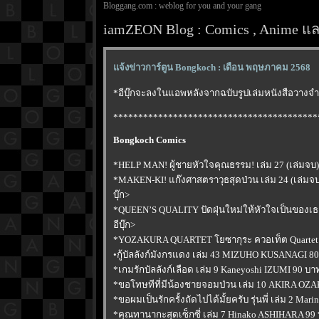
Bloggang.com : weblog for you and your gang
iamZEON Blog : Comics , Anime และ
จ้งข่าวการ์ตูน Bongkoch : เดือน พฤษภาคม 2568
*อีบุ๊กจะลงในแอพหลังจากฉบับรูปเล่มหนังสือวางจ
*****************************************
Bongkoch Comics
*HELP MAN! ผู้ชายหัวใจคุณธรรม! เล่ม 27 (เล่มจบ)
*MAKEN-KI! แก๊งศาสตราวุธสุดป่วน เล่ม 24 (เล่ม
บุ๊ก>
*QUEEN’S QUALITY ปัดฝุ่นใหม่ให้หัวใจเป็นของเ
อีบุ๊ก>
*YOZAKURA QUARTET โยซากุระ ควอเท็ต Quartet of c
•กู้บัลลังก์มังกรแดง เล่ม 43 MIZUHO KUSANAGI 8
*เกมรักบัลลังก์เลือด เล่ม 9 Kaneyoshi IZUMI 90 บ
*ขอโทษทีที่มีน้องชายจอมป่วน เล่ม 10 AKIRA OZAK
*ขอผมเป็นรักครั้งถัดไปได้มั้ยครับ รุ่นพี่ เล่ม 2
*คุณทานากะสุดเซ็กซี่ เล่ม 7 Hinako ASHIHARA 99