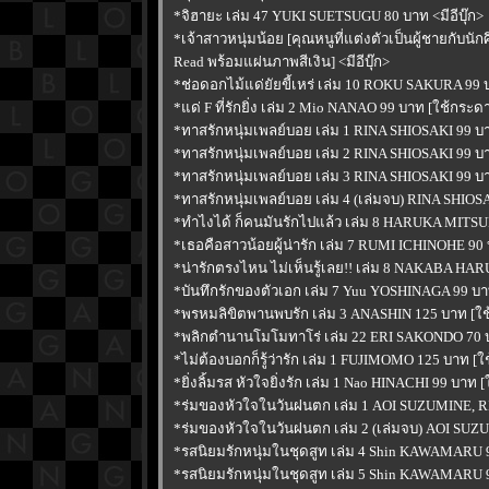
*จิฮายะ เล่ม 47 YUKI SUETSUGU 80 บาท <มีอีบุ๊ก>
*เจ้าสาวหนุ่มน้อย [คุณหนูที่แต่งตัวเป็นผู้ชายกั
Read พร้อมแผ่นภาพสีเงิน] <มีอีบุ๊ก>
*ช่อดอกไม้แด่ยัยขี้เหร่ เล่ม 10 ROKU SAKURA 99 
*แด่ F ที่รักยิ่ง เล่ม 2 Mio NANAO 99 บาท [ใช้กระ
*ทาสรักหนุ่มเพลย์บอย เล่ม 1 RINA SHIOSAKI 99 บ
*ทาสรักหนุ่มเพลย์บอย เล่ม 2 RINA SHIOSAKI 99 บ
*ทาสรักหนุ่มเพลย์บอย เล่ม 3 RINA SHIOSAKI 99 บ
*ทาสรักหนุ่มเพลย์บอย เล่ม 4 (เล่มจบ) RINA SHIOS
*ทำไงได้ ก็คนมันรักไปแล้ว เล่ม 8 HARUKA MITSUI
*เธอคือสาวน้อยผู้น่ารัก เล่ม 7 RUMI ICHINOHE 90
*น่ารักตรงไหน ไม่เห็นรู้เลย!! เล่ม 8 NAKABA HAR
*บันทึกรักของตัวเอก เล่ม 7 Yuu YOSHINAGA 99 บา
*พรหมลิขิตพานพบรัก เล่ม 3 ANASHIN 125 บาท [ใช
*พลิกตำนานโมโมทาโร่ เล่ม 22 ERI SAKONDO 70 บา
*ไม่ต้องบอกก็รู้ว่ารัก เล่ม 1 FUJIMOMO 125 บาท [
*ยิ่งลิ้มรส หัวใจยิ่งรัก เล่ม 1 Nao HINACHI 99 บา
*ร่มของหัวใจในวันฝนตก เล่ม 1 AOI SUZUMINE, RI-I
*ร่มของหัวใจในวันฝนตก เล่ม 2 (เล่มจบ) AOI SUZUMI
*รสนิยมรักหนุ่มในชุดสูท เล่ม 4 Shin KAWAMARU 9
*รสนิยมรักหนุ่มในชุดสูท เล่ม 5 Shin KAWAMARU 9