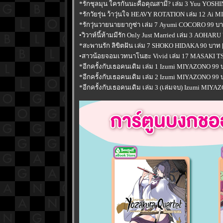
*รักชุลมุน ใครกันนะคือคุณสามี? เล่ม 3 Yuu YOSHIN
*รักวัยรุ่น ว้าวุ่นใจ HEAVY ROTATION เล่ม 12 Ai M
*รักวุ่นวายนายยากูซ่า เล่ม 7 Ayumi COCORO 99 บ
•วิวาห์นี้ห้ามมีรัก Only Just Married เล่ม 3 AO
*สะพานรัก ลิขิตฝัน เล่ม 7 SHOKO HIDAKA 90 บาท 
•สาวน้อยจอมเวทนาโนฮะ Vivid เล่ม 17 MASAKI TS
*อีกครั้งกับเธอคนเดิม เล่ม 1 Izumi MIYAZONO 99 
*อีกครั้งกับเธอคนเดิม เล่ม 2 Izumi MIYAZONO 99 
*อีกครั้งกับเธอคนเดิม เล่ม 3 (เล่มจบ) Izumi MIY