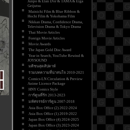
Junpo & Elan D'or & TAMA & Eiga
Geijutsu
Mainichi Film & Blue Ribbon &
Hochi Film & Yokohama Film
Nikkan Drama, Confidence Drama,
Television Drama & Tokyo Drama
Thai Movie Articles
Foreign Movie Articles
Movie Awards
The Japan Gold Disc Award
Year in Search, YouTube Rewind &
JOYSOUND
มติชนสุดสัปดาห์
รวมบทความที่น่าสนใจ 2010-2021
Comics-LN Circulation & Preview
Anime Licence Package
HNY Comics Style
การ์ตูนที่รัก 2013-2023
มหัศจรรย์การ์ตูน 2007-2018
Asia Box Office (2) 2022-2024
Asia Box Office (1) 2019-2022
Japan Box Office (4) 2024-2025
Japan Box Office (3) 2023-2024