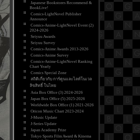
Japanese Bookstores Recommend &
BookLive!
Comics-LightNovel Publisher
Announce
Comics-Anime-LightNovel Event (2)
2024-2026
Seiyuu Awards
Seiyuu Survey
Comics-Anime Awards 2013-2026
Comics-Anime Survey
Comics-Anime-LightNovel Ranking
Chart Yearly
Comics Special Zone
สถิติเกี่ยวกับ การ์ตูนและไลท์โนเวล
ลิขสิทธิ์ ในไท
Asia Box Office (3) 2024-2026
Japan Box Office (5) 2025-2026
Worldwide Box Office (1) 2021-2026
Oricon Music Chart 2023-2024
J-Music Update
J-Series Update
Japan Academy Prize
Tokyo Sports Film Award & Kinema