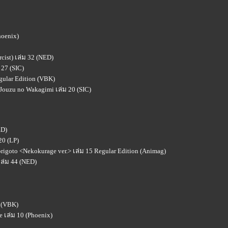
hoenix)
rcist) เล่ม 32 (NED)
27 (SIC)
gular Edition (VBK)
Jouzu no Wakagimi เล่ม 20 (SIC)
ED)
20 (LP)
rigoto <Nekokurage ver.> เล่ม 15 Regular Edition (Animag)
เล่ม 44 (NED)
 (VBK)
 เล่ม 10 (Phoenix)