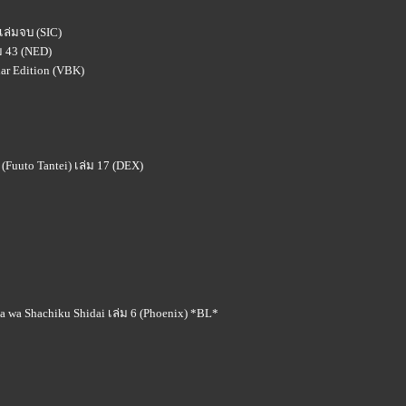
เล่มจบ (SIC)
่ม 43 (NED)
lar Edition (VBK)
(Fuuto Tantei) เล่ม 17 (DEX)
a wa Shachiku Shidai เล่ม 6 (Phoenix) *BL*