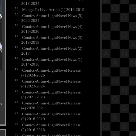
2013-2024
Manga To Live-Action (1) 2016-2019
Comics-Anime-LightNovel News (5)
2020-2024
Comics-Anime-LightNovel News (4)
2019-2020
Comics-Anime-LightNovel News (3)
2018-2019
Comics-Anime-LightNovel News (2)
2017
Comics-Anime-LightNovel News (1)
2014-2016
Comics-Anime-LightNovel Release
(7) 2024-2026
Comics-Anime-LightNovel Release
(6) 2023-2024
Comics-Anime-LightNovel Release
(5) 2021-2023
Comics-Anime-LightNovel Release
ts
(4) 2020-2021
Comics-Anime-LightNovel Release
(3) 2018-2019
Comics-Anime-LightNovel Release
(2) 2016-2018
Comics-Anime-LightNovel Release