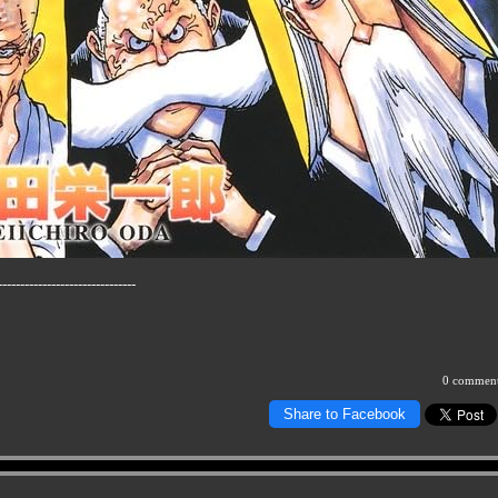
-------------------------------
0 commen
Share to Facebook