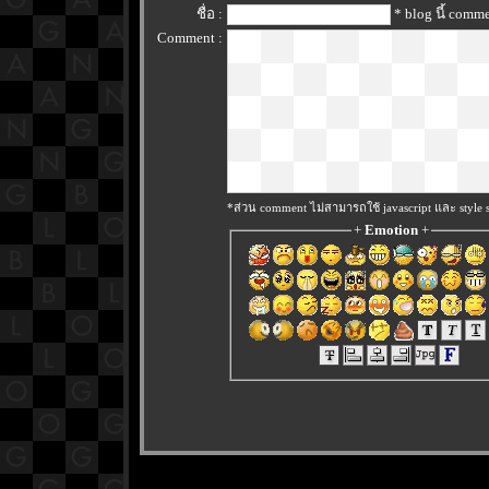
ชื่อ :
* blog นี้ com
Comment :
*ส่วน comment ไม่สามารถใช้ javascript และ style 
+
Emotion
+