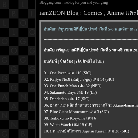
Bloggang.com : weblog for you and your gang
iamZEON Blog : Comics , Anime และอ
อันดับการ์ตูนขายดีที่ญี่ปุ่น ประจำวันที่ 5-6 พฤศจิกายน 
----------------------------------------------------------------------------
อันดับการ์ตูนขายดีที่ญี่ปุ่น ประจำวันที่ 5 พฤศจิกายน 2
อันดับที่ | ชื่อเรื่อง | (ลิขสิทธิ์ในไทย)
01. One Piece เล่ม 110 (SIC)
02. Kaijyu No.8 (Kaiju 8-go) เล่ม 14 (SIC)
03. One-Punch Man เล่ม 32 (NED)
04. Sakamoto Days เล่ม 19 (LP)
05. Dandadan เล่ม 17 (SIC)
06. อาคาเนะ พลิกตำนานวงการราคุโกะ Akane-banashi เ
07. Blue Giant Momentum เล่ม 3 (SIC)
08. Teikoku no Koiyome เล่ม 6
09. Witch Watch เล่ม 19 (LP)
10. มหาเวทย์ผนึกมาร Jujutsu Kaisen เล่ม 28 (SIC)