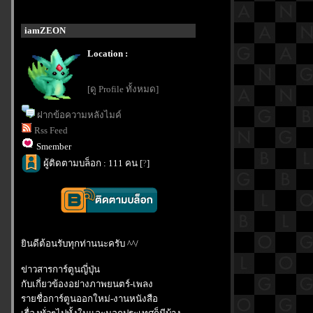
iamZEON
Location :
[ดู Profile ทั้งหมด]
ฝากข้อความหลังไมค์
Rss Feed
Smember
ผู้ติดตามบล็อก : 111 คน [
?
]
ินดีต้อนรับทุกท่านนะครับ ^^/
ข่าวสารการ์ตูนญี่ปุ่น
กับเกี่ยวข้องอย่างภาพยนตร์-เพลง
รายชื่อการ์ตูนออกใหม่-งานหนังสือ