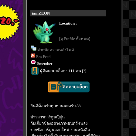
iamZEON
Location :
[ดู Profile ทั้งหมด]
ฝากข้อความหลังไมค์
Rss Feed
Smember
ผู้ติดตามบล็อก : 111 คน [
?
]
ินดีต้อนรับทุกท่านนะครับ ^^/
ข่าวสารการ์ตูนญี่ปุ่น
กับเกี่ยวข้องอย่างภาพยนตร์-เพลง
รายชื่อการ์ตูนออกใหม่-งานหนังสือ