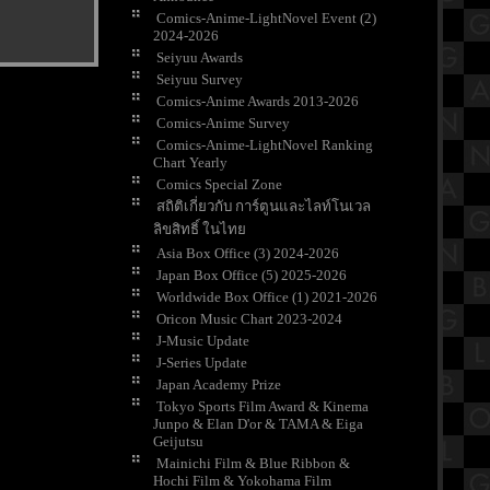
Comics-Anime-LightNovel Event (2)
2024-2026
Seiyuu Awards
Seiyuu Survey
Comics-Anime Awards 2013-2026
Comics-Anime Survey
Comics-Anime-LightNovel Ranking
Chart Yearly
Comics Special Zone
สถิติเกี่ยวกับ การ์ตูนและไลท์โนเวล
ลิขสิทธิ์ ในไท
Asia Box Office (3) 2024-2026
Japan Box Office (5) 2025-2026
Worldwide Box Office (1) 2021-2026
Oricon Music Chart 2023-2024
J-Music Update
J-Series Update
Japan Academy Prize
Tokyo Sports Film Award & Kinema
Junpo & Elan D'or & TAMA & Eiga
Geijutsu
Mainichi Film & Blue Ribbon &
Hochi Film & Yokohama Film