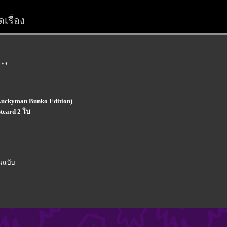
เรื่อง
***
Luckyman Bunko Edition)
tcard 2 ใบ
นฉบับ