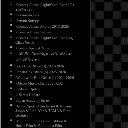
Comics-Anime-LightNovel Event (2)
2024-2026
Seiyuu Awards
Seiyuu Survey
Comics-Anime Awards 2013-2026
Comics-Anime Survey
Comics-Anime-LightNovel Ranking
Chart Yearly
Comics Special Zone
สถิติเกี่ยวกับ การ์ตูนและไลท์โนเวล
ลิขสิทธิ์ ในไท
Asia Box Office (3) 2024-2026
Japan Box Office (5) 2025-2026
Worldwide Box Office (1) 2021-2026
Oricon Music Chart 2023-2024
J-Music Update
J-Series Update
Japan Academy Prize
Tokyo Sports Film Award & Kinema
Junpo & Elan D'or & TAMA & Eiga
Geijutsu
Mainichi Film & Blue Ribbon &
Hochi Film & Yokohama Film