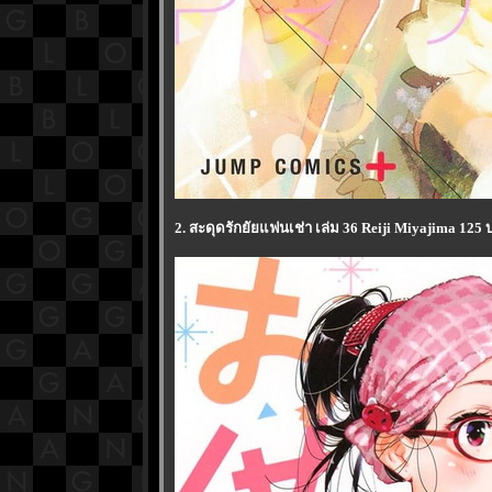
2. สะดุดรักยัยแฟนเช่า เล่ม 36 Reiji Miyajima 125