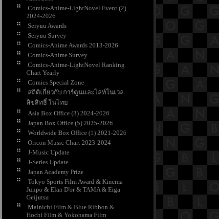
Comics-Anime-LightNovel Event (2)
2024-2026
Seiyuu Awards
Seiyuu Survey
Comics-Anime Awards 2013-2026
Comics-Anime Survey
Comics-Anime-LightNovel Ranking
Chart Yearly
Comics Special Zone
สถิติเกี่ยวกับ การ์ตูนและไลท์โนเวล
ลิขสิทธิ์ ในไท
Asia Box Office (3) 2024-2026
Japan Box Office (5) 2025-2026
Worldwide Box Office (1) 2021-2026
Oricon Music Chart 2023-2024
J-Music Update
J-Series Update
Japan Academy Prize
Tokyo Sports Film Award & Kinema
Junpo & Elan D'or & TAMA & Eiga
Geijutsu
Mainichi Film & Blue Ribbon &
Hochi Film & Yokohama Film