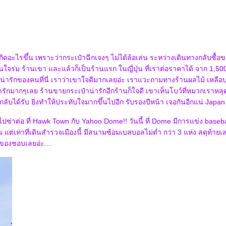
กิดอะไรขึ้น เพราะว่ากระเป๋าฉีกเจงๆ ไม่ได้ล้อเล่น ระหว่างเดินทางกลับซื้อ
จร่ม ร้านเขา และแล้วก็เป็นร้านแรก ในญี่ปุ่น ที่เราต่อราคาได้ จาก 1,50
ามน่ารักของคนที่นี่ เราว่าเขาใจดีมากเลยอ่ะ เราแวะถามทางร้านผลไม้ เหล
น่ารักมากๆเลย ร้านขายกระเป๋าน่ารักอีกร้านก็ใจดี เขาเห็นโบว์ที่หมวกเราห
เรากลับได้รับ ยิ่งทำให้ประทับใจมากขึ้นไปอีก รับรองปีหน้า เจอกันอีกแน่ Jap
ปซ่าต่อ ที่ Hawk Town กับ Yahoo Dome!! วันนี้ ที่ Dome มีการแข่ง base
แต่เท่าที่เดินสำรวจเมืองนี้ มีสนามซ้อมเบสบอลไม่ต่ำ กว่า 3 แห่ง สดุท้ายเลย
ของชอบเลยอ่ะ....