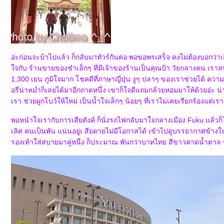
อ่ะก่อนจะบ้าไปแล้ว ก็กลับมาทัวร์กันต่อ พอขอพรเสร็จ คงไม่ต้องบอกว่าเ
จกับ ร้านขายของชำเล็กๆ ที่มีเจ้าของร้านเป็นคุณป้า วัยกลางคน เราสนใ
1,300 เยน ภูมิใจมาก โชคดีที่ภาษาญี่ปุ่น งูๆ ปลาๆ ของเราช่วยได้ คว
อรี่น่าหม่ำก็เลยได้มาอีกถาดหนึ่ง เขาก็ใจดีแถมกล้วยหอมมาให้ด้วยอ่ะ 
เรา ช่วยผูกโบว์ให้ใหม่ เป็นน้ำใจเล็กๆ น้อยๆ ที่เราไม่เคยเรียกร้องแต่
พอหนำใจเรากับการเสียตังค์ ก็นั่งรถไฟกลับมาใจกลางเมือง Fuku แล้วก็ไ
เลิศ คนเป็นพัน แน่นอยู่เ สียดายไม่มีโอกาสได้ เข้าไปดูบรรยากาศข้างใน 
รองเท้าใส่สบายมาคู่หนึ่ง ก็ประมาณ พันกว่าบาทไทย สีขาวคาดน้ำตาล 