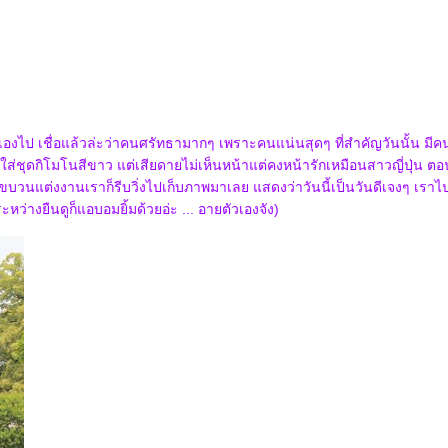
ัวเองไป เชื่อแล้วล่ะว่าคนศรัทธามากๆ เพราะคนแน่นสุดๆ ที่สำคัญวันนั้น มี
วใส่ชุดกิโมโนสีขาว แต่เสียดายไม่เห็นหน้าแต่คงหน้ารักเหมือนสาวญี่ปุ่น ตอน
บวนแต่งงานเราก็รีบวิ่งไปเก็บภาพมาเลย แสดงว่าวันนี้เป็นวันดีเจงๆ เราไปเที่
ะหว่างยืนดูก็แอบอมยิ้มด้วยอ่ะ ... อายตัวเองจัง)