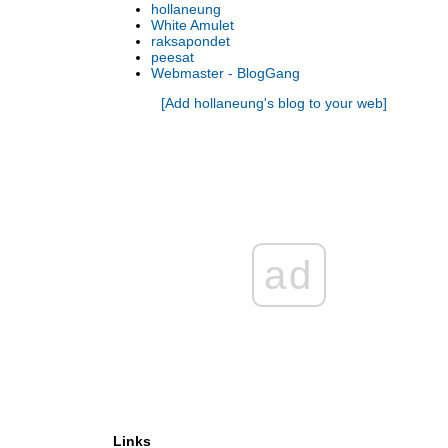
hollaneung
White Amulet
raksapondet
peesat
Webmaster - BlogGang
[Add hollaneung's blog to your web]
ad
Links