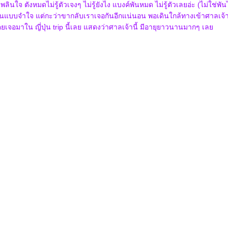
ใจ ตังหมดไม่รู้ตัวเจงๆ ไม่รู้ยังไง แบงค์พันหมด ไม่รู้ตัวเลยอ่ะ (ไม่ใช่พันไ
ั้นแบบจำใจ แต่กะว่าขากลับเราเจอกันอีกแน่นอน พอเดินใกล้ทางเข้าศาลเจ้
่เคยเจอมาใน ญี่ปุ่น trip นี้เลย แสดงว่าศาลเจ้านี้ มีอายุยาวนานมากๆ เล