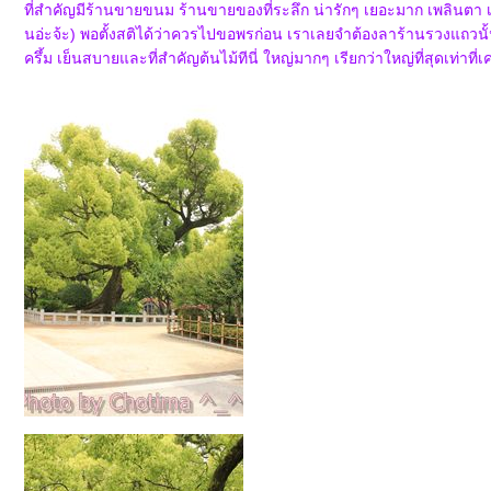
ที่สำคัญมีร้านขายขนม ร้านขายของที่ระลึก น่ารักๆ เยอะมาก เพลินตา เพลิน
นอ่ะจ้ะ) พอตั้งสติได้ว่าควรไปขอพรก่อน เราเลยจำต้องลาร้านรวงแถวน
ครึ้ม เย็นสบายและที่สำคัญต้นไม้ทีนี่ ใหญ่มากๆ เรียกว่าใหญ่ที่สุดเท่าที