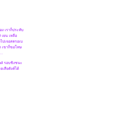
ของ เราก็ประทับ
0 เยน เหลือ
ือบไปเจอสตรอเบ
ลุด เขาก็ขอโทษ
an
ball รอบชิงชนะ
เสียตังค์ได้