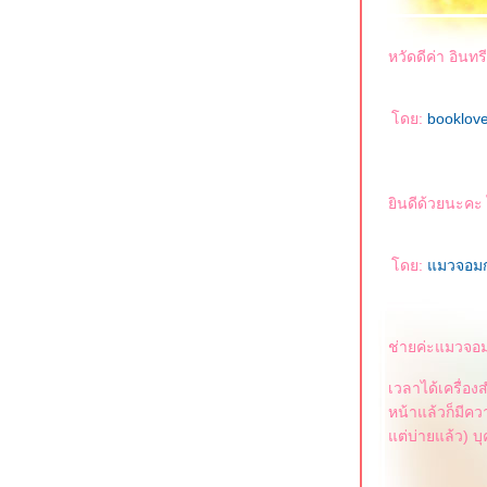
หวัดดีค่า อินท
ดย:
booklov
ินดีด้วยนะคะ ไ
ดย:
มวจอม
ช่ายค่ะแมวจอ
เวลาได้เครื่อง
หน้าแล้วก็มีควา
ต่บ่ายแล้ว) บ