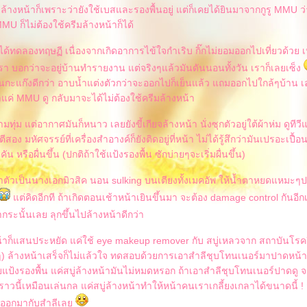
รีมล้างหน้าก็เพราะว่ายังใช้เบสและรองพื้นอยู่ แต่ก็เคยได้ยินมาจากกูรู MMU ว
MU ก็ไม่ต้องใช้ครีมล้างหน้าก็ได้
ลยได้ทดลองทฤษฏี เนื่องจากเกิดอาการไข้ใจกำเริบ กิ๊กไม่ยอมออกไปเที่ยวด้วย เ
รา บอกว่าจะอยู่บ้านทำรายงาน แต่จริงๆแล้วมันดันนอนทั้งวัน เราก็เลยเซ็ง
นกะแก๊งดีกว่า อาบน้ำแต่งตัวกว่าจะออกไปก็เย็นแล้ว แถมออกไปใกล้ๆบ้าน เ
แค่ MMU ดู กลับมาจะได้ไม่ต้องใช้ครีมล้างหน้า
ทุ่ม แต่อากาศมันก็หนาว เลยยังขี้เกียจล้างหน้า นั่งซุกตัวอยู่ใต้ผ้าห่ม ดูทีวี
ตีสอง มหัศจรรย์ที่เครื่องสำอางค์ก็ยังติดอยู่ที่หน้า ไม่ได้รู้สึกว่ามันเปรอะเปื้อ
คัน หรือผื่นขึ้น (ปกติถ้าใช้แป้งรองพื้น ซักบ่ายๆจะเริ่มผื่นขึ้น)
ตัวเป็นนางเอกมิวสิค นอน sulking บนเตียงทั้งเมคอัพ ให้น้ำตาหยดแหมะ
ต่คิดอีกที ถ้าเกิดตอนเช้าหน้าเยินขึ้นมา จะต้อง damage control กันอีก
กระนั้นเลย ลุกขึ้นไปล้างหน้าดีกว่า
น้าก็แสนประหยัด แค่ใช้ eye makeup remover กับ สบู่เหลวจาก สถาบันโรค
งๆ) ล้างหน้าเสร็จก็ไม่แล้วใจ ทดสอบด้วยการเอาสำลีชุบโทนเนอร์มาปาดหน้
ยแป้งรองพื้น แค่สบู่ล้างหน้ามันไม่หมดหรอก ถ้าเอาสำลีชุบโทนเนอร์ปาดดู จะ
าวนี้เหมือนเล่นกล แค่สบู่ล้างหน้าทำให้หน้าคนเราเกลี้ยงเกลาได้ขนาดนี้ 
ิดออกมากับสำลีเล