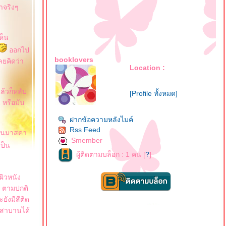
่าจริงๆ
ห็น
ออกไป
booklovers
ลยคิดว่า
Location :
แล้วก็หลับ
[Profile ทั้งหมด]
น หรือมัน
ฝากข้อความหลังไมค์
Rss Feed
ๆปนมาสคา
Smember
เป็น
ผู้ติดตามบล็อก : 1 คน [
?
]
ผิวหนัง
า ตามปกติ
ยังมีสีติด
! สาบานได้