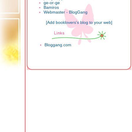
ge-or-ge
Bamiros
Webmaster - BlogGang
[Add booklovers's blog to your web]
Bloggang.com