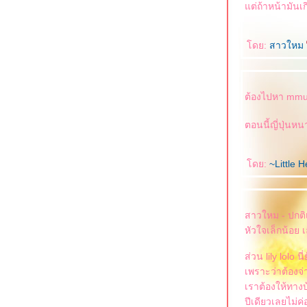
ต่ถ้าหน้ามันเ
ดย:
สาวใหม
ต้องไปหา mmu ม
ตอนนี้ญี่ปุ่นหน
ดย:
~Little 
สาวใหม - ปกติ
หัวใจเล็กน้อย 
ส่วน lily lolo 
เพราะว่าต้องจ่
เราต้องให้ทางบ้
ปีเดียวเลยไม่ค่