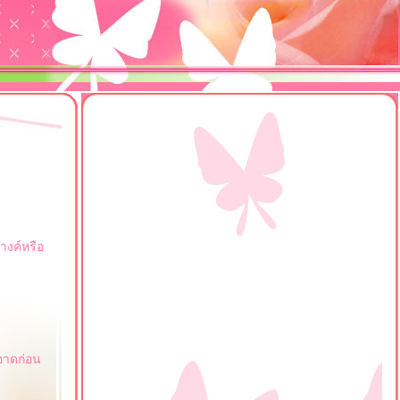
ี
อางค์หรือ
ะอาดก่อน