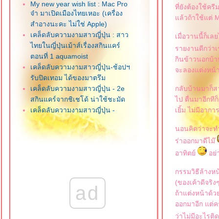
My new year wish list : Mac Pro
ที่ยังต้องใช้ค
จ๋า มาเปิดเมืองไทยเหอะ (เครื่อง
ล้วถ้าใช้แต่ M
สำอางนะคะ ไม่ใช่ Apple)
เคล็ดลับความงามสาวญี่ปุ่น : สาว
เมื่อวานนี้ก็เ
ไทยในญี่ปุ่นเม้าส์เรื่องสกินแคร์
รายงานดีกว่าเ
ตอนที่ 1 aquamoist
กินข้าวนอกบ้า
เคล็ดลับความงามสาวญี่ปุ่น-ช้อปฯ
จะลองแต่งหน้า
รับปิดเทอม ได้ของมาตรึม
เคล็ดลับความงามสาวญี่ปุ่น - 2e
กลับบ้านมาก็สาม
สกินแคร์จากชิเชโด้ น่าใช้ชะมัด
ไป ตื่นมาอีกทีก็
เคล็ดลับความงามสาวญี่ปุ่น -
เยิ้ม ไม่มีอาการ
มหัศจรรย์ mineral makeup (ขอน
นอนคิดว่าจะทำ
อกเรื่องอีกซักวัน)
ร่าออกมาดีไม๊
เคล็ดลับความงามสาวญี่ปุ่น - เรื่อง
ของปาก กับ mineral make up
อาทิตย์
อย่า
เคล็ดลับความงามสาวญี่ปุ่น - มา
กรรมวิธีล้างห
ล้วกึ่งรีวิว
(ของเค้าดีจริ
เคล็ดลับความงามสาวญี่ปุ่น -
ad
ถ้าแต่งหน้าด้ว
จิปาถะความงาม (ไปช้อปปิ้งมาจ้า)
ออกมาอีก แต่คร
เคล็ดลับความงามสาวญี่ปุ่น - กิน
ว่าไม่มีอะไรต
อะไรถึงได้สวยกันทั้งประเทศ