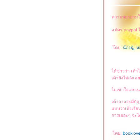
ความพยายามใน
สมัคร paypal ไ
ดย:
น้องนู๋_
ได้ข่าวว่า เค้
เค้ายังไม่ส่งเล
ไม่เข้าใจเลยเ
เค้าอาจจะมีปั
บบว่าเพิ่งเรี
การเยอะๆ จะไ
ดย:
booklov