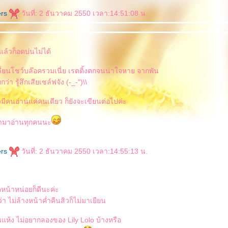
ers
วันที่: 2 ธันวาคม 2550 เวลา:14:51:08 น.
แล้วก็อดบ่นไม่ได้
ปลี่ยนโชว์บล๊อครวมเนี่ย เรตติ้งตกจนน่าใจหาย จากพัน
ว่า รู้สึกเสียเซล์ฟจัง (-_-")\\
มีคนอ่านแค่คนเดียว ก็ยังจะเขียนต่อไปค่ะ
้ามาอ่านทุกคนนะ
ers
วันที่: 2 ธันวาคม 2550 เวลา:14:55:13 น.
น้าหน่อยก็ดีนะค่ะ
่า ไม่ล้างหน้าค่ำคืนสิวก็ไม่มาเยืยน
ั้นแห้ง ไม่อยากลองของ Lily Lolo บ้างหรือ