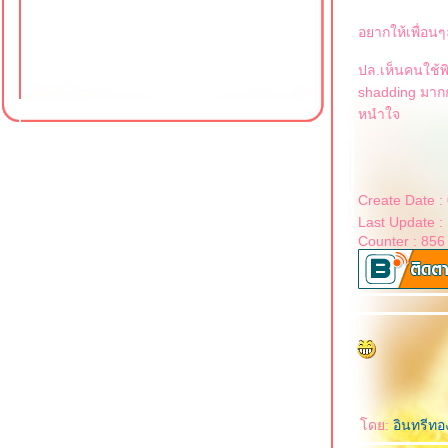
เคล็ดลับความงามสาวญี่ปุ่น - เว็บ
อยากให้เพื่อนๆ
ไซต์ชิเชโด้มันดีอย่างนี้นี่เอง สาว
ญี่ปุ่นถึงสวยวันสวยคืน
ปล.เห็นคนใช้พิ
เคล็ดลับความงามสาวญี่ปุ่น-มอยซ
shadding มากกว
เจอร์น่ะ! แค่มอยซเจอร์ธรรมดาน่ะ
หนำใจ
มีไม๊!
เคล็ดลับความงามสาวญี่ปุ่น-made
in japan มันเป็นอย่างงี้นี่เอง!
เคล็ดลับความงามสาวญี่ปุ่น-
Create Date :
ประสบการณ์ตรงเลยนะ
Last Update :
Try - Curmin ครีมหน้าเด้ง
Counter : 856
ดย:
อินทรีท