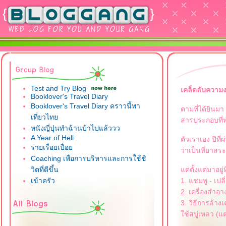
Test and Try Blog
เคล็ดลับความง
Booklover's Travel Diary
Booklover's Travel Diary คราวนี้พา
ตามที่ได้ยินมา
เที่ยวไท
สารประกอบที่
หนังญี่ปุ่นทำฉ้านบ้าไปแล้ววว
A Year of Hell
ตัวเราเอง ปีที่
ร่ายเรื่อยเปื่อ
ว่าเป็นที่ยาสร
Coaching เพื่อการบริหารและการใช้ชิ
วิตที่ดีขึ้น
ต่ตั้งแต่มาอยู่ท
เข้าครัว
1. แชมพู - เปล
2. เครื่องสำอา
3. วิธีการล้าง
ช้สบู่เหลว (แต่