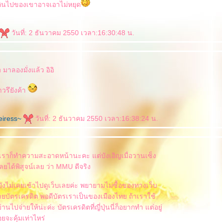
กินไปของเขาอาจเอาไม่หยุด
วันที่: 2 ธันวาคม 2550 เวลา:16:30:48 น.
าลองมั่งแล้ว อิอิ
าวรึยังค้า
Heiress~
วันที่: 2 ธันวาคม 2550 เวลา:16:38:24 น.
เราก็ทำความสะอาดหน้านะคะ แต่บังเอิญเมื่อวานเซ็ง
เลยได้พิสูจน์เลย ว่า MMU ดีจริง
นี่ยังไม่เคยเข้าไปดูเว็บเลยค่ะ พยายามไม่ซื้อของทางเว็บ
ายบัตรเครดิต พอดีบัตรเราเป็นของเมืองไทย ถ้าเราใช้
านไปจ่ายให้น่ะค่ะ บัตรเครดิตที่ญี่ปุ่นนี่ก็อยากทำ แต่อยู่
อยจะคุ้มเท่าไหร่