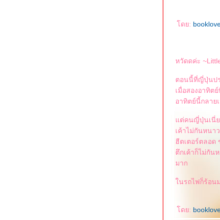
ดย:
booklov
หวัดดค่ะ ~Litt
ตอนนี้ที่ญี่ปุ
เมื่อสองอาทิตย
อาทิตย์นี้กลา
ต่คนญี่ปุ่นเนี
เค้าไม่กันหนา
ฮีตเตอร์ตลอด 
ตึกเค้าก็ไม่กั
มาก
นรถไฟก็ร้อนมา
ดย:
booklov