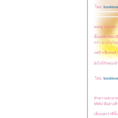
ดย:
booklov
มองดู counter 
ตั้งแต่พันทิพเ
กว่า มาเป็นร้อยก
ต่ถ้าเขียนแล้ว
ังไงก็รักคนเข
ดย:
booklov
ทำความสะอาดห
MMU ดีอย่างที่ว
เห็นบอกว่าที่น