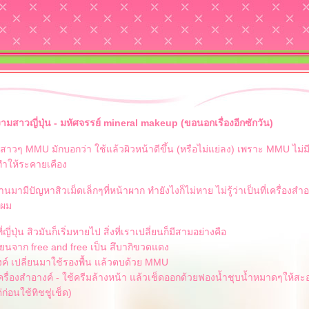
ามสาวญี่ปุ่น - มหัศจรรย์ mineral makeup (ขอนอกเรื่องอีกซักวัน)
 สาวๆ MMU มักบอกว่า ใช้แล้วผิวหน้าดีขึ้น (หรือไม่แย่ลง) เพราะ MMU ไม่ม
ทำให้ระคายเคือง
ผ่านมามีปัญหาสิวเม็ดเล็กๆที่หน้าผาก ทำยังไงก็ไม่หาย ไม่รู้ว่าเป็นที่เครื่องสำ
ะผม
ี่ญี่ปุ่น สิวมันก็เริ่มหายไป สิ่งที่เราเปลี่ยนก็มีสามอย่างคือ
ี่ยนจาก free and free เป็น สึบากิขวดแดง
งค์ เปลี่ยนมาใช้รองพื้น แล้วตบด้วย MMU
เครื่องสำอางค์ - ใช้ครีมล้างหน้า แล้วเช็ดออกด้วยฟองน้ำชุบน้ำหมาดๆให้ส
ก่อนใช้ทิชชู่เช็ด)