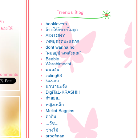
อทำ
booklovers
ปลองให้
จ้างให้ก็ทายไม่ถูก
AllSTORY
เทพบุตรตบะแตก!!
dont wanna no
"ผมอยู่ข้างหลังคุณ"
Beebie
Warabimochi
พนอจัน
comments
zuling68
kozaru
นานานะจัง
DigiTaL-KRASH!!!
ก่ายยย...
หญิงเหล็ก
Meliot Baggins
ตาอิน
...วัช...
ช่างไม้
proofman