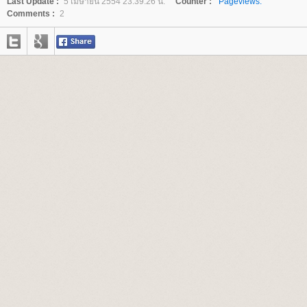
Last Update :
5 เมษายน 2554 23:39:26 น.
Counter :
Pageviews.
Comments :
2