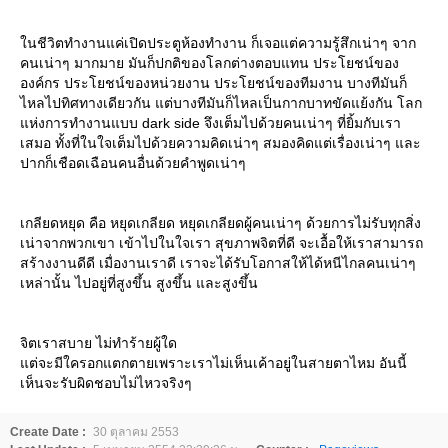
นชีวิตทำงานแค่เปิดประตูห้องทำงาน ก็เจอแต่ความรู้สึกเน่าๆ จาก
คนเน่าๆ มากมาย มันก็ปกติของโลกต่างตอบแทน ประโยชน์ของ
องค์กร ประโยชน์ของหน่วยงาน ประโยชน์ของทีมงาน บางทีมันก็
ไหลไปทิศทางเดียวกัน แต่บางทีมันก็ไหลเป็นกากบาทขัดแย้งกัน โลก
ห่งการทำงานแบบ dark side จึงเต็มไปด้วยคนเน่าๆ ที่ยิ้มกับเรา
เสมอ ทั้งที่ในใจเต็มไปด้วยความคิดเน่าๆ สมองคิดแต่เรื่องเน่าๆ และ
ปากก็เชือดเฉือนคนอื่นด้วยคำพูดเน่าๆ
เกลียดหยุด คือ หยุดเกลียด หยุดเกลียดผู้คนเน่าๆ ด้วยการไม่รับทุกสิ่ง
เน่าจากพวกเขา เข้าไปในใจเรา สุขภาพจิตที่ดี จะเอื้อให้เราสามารถ
สร้างงานดีดี เมื่องานเราดี เราจะได้รับโอกาสให้ได้หนีไกลคนเน่าๆ
เหล่านั้น ไปอยู่ที่สูงขึ้น สูงขึ้น และสูงขึ้น
จิตเราสบาย ไม่ทำร้ายผู้ใด
ต่จะมีใครอกแตกตายเพราะเราไม่เห็นเค้าอยู่ในสายตาไหม อันนี้
เห็นจะรับผิดชอบไม่ไหวจริงๆ
Create Date :
30 ตุลาคม 2553