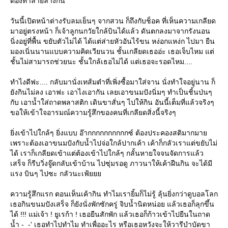
ต้องทำลายล้างกัน
วันนี้เปิดหน้าต่างรับลมเย็นๆ จากสวน ก็ถึงกับช็อค ที่เห็นความเกลียด
มาอยู่ตรงหน้า ก็เจ้าลูกนกวัยใกล้บินได้แล้ว ดันตกลงมาจากรังนอน
นิ่งอยู่ที่พื้น ขยับตัวไม่ได้ ได้แต่ส่ายหัวอันไร้ขน หง่อกแหง่ก ไปมา ยืน
มองเนิ่นนานแบบความคิดเวียนวน ชั้นเกลียดเธออ่ะ เธอเจ็บไหม แต่
ชั้นไม่สามารถช่วยนะ ชั้นใกล้เธอไม่ได้ แต่เธอจะรอดไหม....
ทำไงดีฟะ.... กลับมานั่งเทส้มตำที่เพิ่งซื้อมาใส่จาน นั่งทำใจอยู่นาน ก็
ังกินไม่ลง เอาฟะ เอาไงเอากัน เลยเอาขนมปังนิ่มๆ ทำเป็นชิ้นป่นๆ
กับ เอาน้ำใส่ถาดพลาสติก เดินขาสั่นๆ ไปให้กิน อันนี้เต็มที่แล้วจริงๆ
ขอให้เข้าใจอารมณ์ความรู้สึกของคนที่เกลียดสิ่งนี้จริงๆ
ิ่งเข้าไปใกล้ๆ ยิ่งแบบ อ๊ากกกกกกกกกกซ์ ต้องประคองสติมากมา
เพราะต้องเอาขนมปังกับน้ำไปจ่อใกล้ปากเค้า เค้าก็กลัวเราแต่ขยับไม่
ได้ เราก็เกลียดเข้าแต่ต้องเข้าไปใกล้ๆ กลั้นหายใจจนจัดการแล้ว
เสร็จ ก็รีบวิ่งจู๊ดกลับเข้าบ้าน ไปซุ่มรอดู ภาวนาให้เค้าฝืนกิน จะได้มี
รง บินๆ ไปซะ กลัวนะเฟ้
ความรู้สึกแรก ตอนเห็นเค้ากิน ทำไมเรายิ้มก็ไม่รู้ ลุ้นยิ่งกว่าดูบอลโลก
เธอกินขนมปังเสร็จ ก็ยังนั่งพักซักครู่ จิบน้ำนิดหน่อย แล้วเธอก็ลุกขึ้น
ได้ !!! แม่เจ้า ! ยูเรก้า ! เธอยืนสักพัก แล้วเธอก็ก้าวเข้าไปยืนในถาด
น้ำ -_-' เธอทำไปทำไม ทำเพื่ออะไร หรือเธอหวังจะให้วารีบำบัดขา