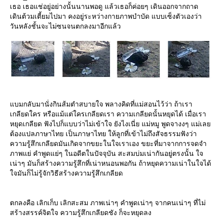
เธอ เธอแช่อยู่อย่างนั้นนานพอดู แล้วเธอก็ค่อยๆ เดินออกจากถาด
เดินต้วมเตี้ยมไปมา คงอยู่ระหว่างกายภาพบำบัด แบบเซ็งตัวเองว่า
วันหลังชั้นจะไม่ซนจนตกลงมาอีกแล้ว
บมกลับมานั่งกินส้มตำสบายใจ พลางคิดที่แม่สอนไว้ว่า ถ้าเรา
เกลียดใคร หรือแม้แต่ใครเกลียดเรา ความเกลียดนั้นหยุดได้ เมื่อเรา
หยุดเกลียด ฟังไปก็แบบว่าไม่เข้าใจ ยังไงเนี่ย แม่หมู พูดจางงๆ แม่เล
ต้องแปลภาษาไทย เป็นภาษาไทย ให้ลูกที่เข้าไม่ถึงสัจธรรมฟังว่า
ความรู้สึกเกลียดมันเกิดจากขยะในใจเราเอง ขยะที่มาจากการจดจำ
ภาพแย่ คำพูดแย่ๆ ในอดีตในปัจจุบัน สะสมบ่มเน่ากันอยู่ตรงนั้น ใจ
เน่าๆ มันก็สร้างความรู้สึกที่เน่าหนอนพอกัน ถ้าหยุดความเน่าในใจได้
จมันก็ไม่รู้จักวิธีสร้างความรู้สึกเกลียด
ตกลงคือ เลิกเก็บ เลิกสะสม ภาพเน่าๆ คำพูดเน่าๆ จากคนเน่าๆ ที่ไม่
สร้างสรรค์จิตใจ ความรู้สึกเกลียดชัง ก็จะหยุดลง