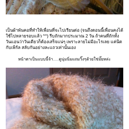
เป็นผ้าพันคอที่ทำให้เพื่อนที่จะไปเรียนต่อ (จนถึงตอนนี้เพื่อนคงได้
ช้ไปหลายรอบแล้ว ^^) รีบถักมากประมาณ 2 วัน ถ้าคนที่ถักทั้ง
วันแอนว่าวันเดียวก็ต้องเสร็จแน่ๆ เพราะลายไม่มีอะไรเลย แค่นิต
กับเพิร์ล สลับกันอย่างละแถวเท่านั้นเอง
หน้าตาเป็นแบบนี้จ้า.....ดูนุ่มนิ่มแถมวิ๊งๆด้วยใช่มั๊ยหล่ะ