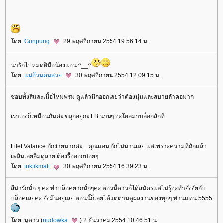
ดย:
Gunpung
29 พฤศจิกายน 2554 19:56:14 น.
น่ารักไปหมดฝีมือน้องแอน ^__^
ดย:
ม่อ้วนคนสว
30 พฤศจิกายน 2554 12:09:15 น.
ชอบทั้งสีและเนื้อไหมพรม ดูแล้วนึกออกเลยว่าต้องนุ่มและสบายลำคอมาก
เราเองก็เหมือนกันค่ะ ขลุกอยู่กะ FB นานๆ จะโผล่มาบล็อกสักที
Filet Valance ถักง่ายมากค่ะ....คุณแอน ถักไม่นานเลย แต่เพราะความที่ถักแล้ว
เพลินเลยลืมดูลาย ต้องรื้อออกบ่อยๆ
ดย:
tuktikmatt
30 พฤศจิกายน 2554 16:39:23 น.
สีน่ารักมั่ก ๆ คะ ทำบล็อคยากมั่กๆค่ะ ตอนนี้ดาวก็ได้สมัครแต่ไม่รุ้จะทำยังงัยกับ
บล็อคเลยค่ะ ยังมึนอยู่เลย ตอนนี้ก็เลยได้แต่ตามดูผลงานของทุกๆ ท่านแทน 5555
ดย: นู๋ดาว (
nudowka
) 2 ธันวาคม 2554 10:46:51 น.