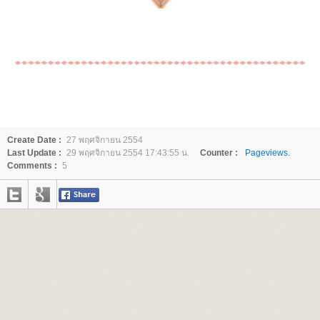
Create Date :
27 พฤศจิกายน 2554
Last Update :
29 พฤศจิกายน 2554 17:43:55 น.
Counter :
Pageviews.
Comments :
5