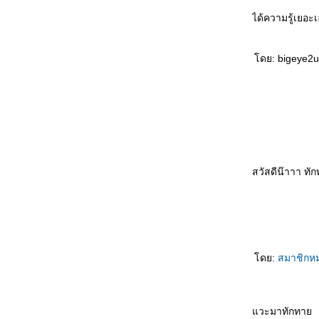
เต็ม
ได้ความรู้เยอ
ผลงานแต่งหน้าทำผมไปงาน สาม
สาว ลิปสติก3สไตล์
ดย: bigeye2u
ผลงานแต่งหน้า Indian makeup
styleกับ นิวเคลียร์ หรรษา ในละคร
เวทีเรื่องมัทนะพาธา
ผลงานแต่งหน้า Indian makeup
style บล๊อกตาเป็นเบ้า 1
ผลงานแต่งหน้าทำผม ไปงาน ทรง
เกล้า หวานๆสบายๆ และเมคอัพที่
ไม่จัดจ้าน แต่ดูมีเสน่ห์
สวัสดีน๊าาา ทัก
ผลงานแต่งหน้าทำผม ไปงานกลาง
ฉีดฟิลเลอร์สะโพก
ฉีดฟิลเลอร์เสริมสะโพก
Morpheus
Morp
คืน 2ลุค เปรี้ยวเฉี่ยวคม และหวาน
Allergan
Super Skin Laser
ฝ้า กระ
ฝ้า กระ จุดด่างดำ
P
คอลลาเจน
เสริมจมูก
ศัลยกรรมเสริมจมูก
ปลูกผม FUE
ฟิลเ
อย่างเป็นธรรมชาติ
ดูดไขมัน
Emsculpt
สร้างกล้ามเนื้อ
ลดไขมัน
สอนฉีดโปรแก
ผลงานแต่งหน้าทำผม ถ่ายแบบ
ฟชั่น Deep Dark Smokey eye
ดย:
สมาชิกห
ผลงานแต่งหน้าทำผม แต่งหน้าไป
งาน เปลี่ยนลุคตัวเองให้แตกต่าง
ผลงานแต่งหน้าทำผม เพื่อนเจ้า
วะมาทักทา
สาว4คน4สไตล์ ที่โรงแรมเลอบัว
ดูดไ