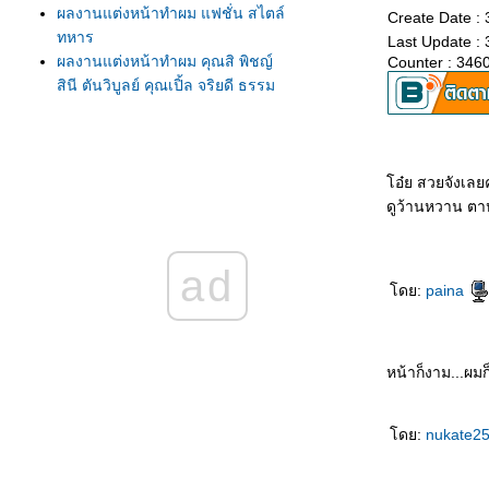
ผลงานแต่งหน้าทำผม แฟชั่น สไตล์
Create Date :
ทหาร
Last Update :
ผลงานแต่งหน้าทำผม คุณสิ พิชญ์
Counter : 346
สินี ตันวิบูลย์ คุณเปิ้ล จริยดี ธรรม
วิทย์ สเปนเซอร์ และคุณลิตา
รายการพราว ช่อง9
ผลงานแต่งหน้าทำผม ทีมพิธีกร
รายการพราว คุณนุ่น ศิรพันธ์ คุณ
อ๋ย สวยจังเลยค
เปิ้ล จริยดี คุณหนึ่ง ETC และคุณลิ
ดูว้านหวาน ตา
ตา
ผลงานแต่งหน้า และสอนแต่งหน้า
ad
คุณเปิ้ล จริยดี ธรรมวิทย์
ดย:
paina
ผลงานแต่งหน้าทำผมไปงาน แต่ง
หน้าให้สนุกด้วยขนตาล่าง 2สไตล์
เรียบหรู และสไตล์ญี่ปุ่น
หน้าก็งาม...ผมก็
ผลงานแต่งหน้าทำผม เปรี้ยวจี๊ด แซ่
บเวอร์ กับการแต่งหน้าสไตล์ Nicki
Minaj
ดย:
nukate2
ผลงานแต่งหน้าทำผมไปงาน เมื่อ
ต่งให้ดวงตาแข่งกับสีลิปสติก
MAC Morange เปรี้ยวจัด และจัด