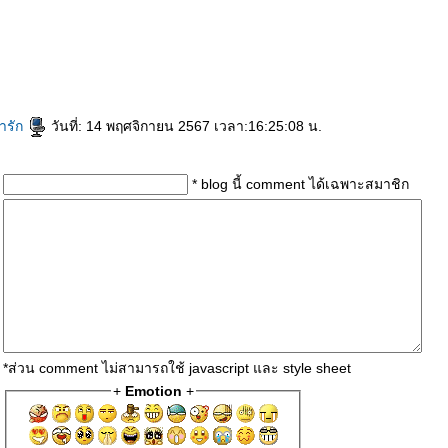
traformer MPT
Ultraformer
ฉีดโบลดกราม
บลดกราม
Radiesse
ร้อยไหม
เลเซอร์ขนบราซิลเลี่ยน
บราซิลเลี่ยน
เลเซอร์ขนขา
เลเซอร์ขน
ฟิลเลอร์หน้าผาก
O-Shot
Aviclear
Aviclear Laser
IV DRIP
ดริปวิตามิน
ฉีดโบรักแร้
บรักแร้
ปลูกผม
LLLT
รักษาผมร่วง
ผมร่วง
Hair Restart
ผมร่วง
ผมบาง
ปลูกผม
ปลูกผมถาวร
ปลูกผม
ฉีดฟิลเลอร์ใต้ตา
ฟิลเลอร์ใต้ตา
เสริมจมูก
กคิ้ว
เสริมหน้าอก
กกระชับ
Ulthera
อัลเทอร่า
Thermage
Thermage FLX
ฉีดฟิลเลอร์ปาก
ฟิลเลอร์ปาก
บลดริ้วรอ
ฉีดโบ
oolsculpting
Sculptra
ฟิลเลอร์
ปลูกผม
ปลูกผม FUE
Pico
Pico Majesty
Pico Majesty Laser
ฟิลเลอร์ร่องแก้ม
ฉีดฟิลเลอร์ร่องแก้ม
Radiesse
ฟิลเลอร์
บลดริ้วรอ
บลดริ้วรอ
Oligio
เลเซอร์ขน
วีเนียร์
AviClear Laser
AviClear
เลเซอร์รักษาสิว
Accure
เลเซอร์หนวด
เลเซอร์เครา
Emface
Skinvive
Oligio
เลเซอร์รักแร้
เลเซอร์ขนรักแร้
กำจัดขนถาวร
กำจัดขน
เลเซอร์ขน
เลเซอร์ขน
กำจัดขน
ฟิลเลอร์
ฟิลเลอร์
ฟิลเลอร์
ฉีดฟิลเลอร์คาง
ฟิลเลอร์คาง
ฟิลเลอร์
ฉีดฟิลเลอร์
Reepot Laser
a
กกระชับ
ฉีดฟิลเลอร์
ฟิลเลอร์
ฉีดฟิลเลอร์
ฟิลเลอร์
Radiesse
Radiesse
Radiesse
Radiesse
ห้ใจ
สุขภาพ
่ารัก
วันที่: 14 พฤศจิกายน 2567 เวลา:16:25:08 น.
* blog นี้ comment ได้เฉพาะสมาชิก
*ส่วน comment ไม่สามารถใช้ javascript และ style sheet
+
Emotion
+