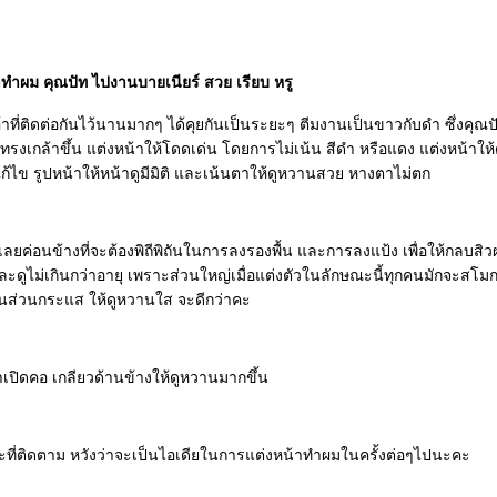
ทำผม คุณปัท ไปงานบายเนียร์ สวย เรียบ หรู
ค้าที่ติดต่อกันไว้นานมากๆ ได้คุยกันเป็นระยะๆ ตีมงานเป็นขาวกับดำ ซึ่งคุณ
มทรงเกล้าขึ้น แต่งหน้าให้โดดเด่น โดยการไม่เน้น สีดำ หรือแดง แต่งหน้าให้
แก้ไข รูปหน้าให้หน้าดูมีมิติ และเน้นตาให้ดูหวานสวย หางตาไม่ตก
เลยค่อนข้างที่จะต้องพิถีพิถันในการลงรองพื้น และการลงแป้ง เพื่อให้กลบสิวผ
ละดูไม่เกินกว่าอายุ เพราะส่วนใหญ่เมื่อแต่งตัวในลักษณะนี้ทุกคนมักจะสโมก
นส่วนกระแส ให้ดูหวานใส จะดีกว่าคะ
เปิดคอ เกลียวด้านข้างให้ดูหวานมากขึ้น
ี่ติดตาม หวังว่าจะเป็นไอเดียในการแต่งหน้าทำผมในครั้งต่อๆไปนะคะ