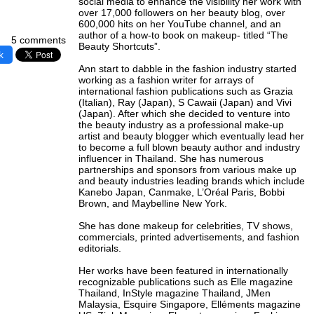
social media to enhance the visibility her work with
over 17,000 followers on her beauty blog, over
600,000 hits on her YouTube channel, and an
author of a how-to book on makeup- titled “The
5 comments
Beauty Shortcuts”.
k
Ann start to dabble in the fashion industry started
working as a fashion writer for arrays of
international fashion publications such as Grazia
(Italian), Ray (Japan), S Cawaii (Japan) and Vivi
(Japan). After which she decided to venture into
the beauty industry as a professional make-up
artist and beauty blogger which eventually lead her
to become a full blown beauty author and industry
influencer in Thailand. She has numerous
partnerships and sponsors from various make up
and beauty industries leading brands which include
Kanebo Japan, Canmake, L’Oréal Paris, Bobbi
Brown, and Maybelline New York.
She has done makeup for celebrities, TV shows,
commercials, printed advertisements, and fashion
editorials.
Her works have been featured in internationally
recognizable publications such as Elle magazine
Thailand, InStyle magazine Thailand, JMen
Malaysia, Esquire Singapore, Elléments magazine