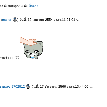
ะเลยค่ะขอบคุณนะค่ะ
บิ๊กอา
 (
tewtor
) วันที่: 12 เมษายน 2554 เวลา:11:21:01 น.
ทายจ้าาาา อิอิ
rassapoom
rassapoom clinic
รัสมิ์ภูมิ
รัสมิ์ภูมิ คลินิก
ตาสองชั้น
ทำตาสองชั้น
ศัลยกรรมตาสองชั้น
ฟิลเลอร์สะโพก
ฟิลเลอร์เสริมสะโพก
heus Pro
กกระชับผิว
ฟิลเลอร์คาง
ปรแกรมฟิลเลอร์คาง
Exosome
Exosome Plus
Exosome Plus+
กระชับช่องคลอด
ช่องคลอด
Vaginal
Vaginal Reju
Skin Quality
ฉีดฟิลเลอร์ใต้ตา
ฟิลเลอร์ใต้ตา
Ultracol
ไหมน้ำ
Allergan
บ Allergan
ฉีดโบ
icocare 450 Laser
ร้อยไหม
ร้อยไหมคืออะไร
Lenisna
JUVELOOK
สารเติมเต็ม
REVIVE
BELOTERO REVIVE
Rejuran
Gouri
คอลลาเจน
กระตุ้นคอลลาเจน
Juvederm
Juvederm Volite
New Juvederm Volite
Radiesse
Radiesse Filler
Sculptra
ลอร์
Filler
ฉีดฟิลเลอร์
Thermage
Thermage FLX
กกระชับ
กกระชับผิว
Ulthera
EMFACE
กกระชับ
กกระชับกล้ามเนื้อ
ฉีดแฟต
สลายไขมัน
ฉีดแฟตสลายไขมัน
CoolSculpting Elite
CoolSculpting
สลายไขมันด้วยความเย็น
สลายไขมัน
BodyTite
รมฟิลเลอร์
สอนฉีดฟิลเลอร์
ฉีดฟิลเลอร์
ห้ใจ
สุขภาพ
มายเลข 5702812
วันที่: 17 ธันวาคม 2566 เวลา:13:44:00 น.
ขมัน
P-SHOT
สมรรถภาพทางเพศ
ฉีดฟิลเลอร์น้องชา
ฟิลเลอร์น้องชา
Ultherapy Prime
Profhilo
ฉีดฟิลเลอร์น้องสาว
ฟิลเลอร์น้องสาว
เลเซอร์ขนน้องสาว
เลเซอร์ขนหน้า
ฉีดฟิลเลอร์คาง
ฟิลเลอร์คาง
ฉีดฟิลเลอร์ขมับ
ฟิลเลอร์ขมับ
เลเซอร์บิกินี่
Thermage FLX