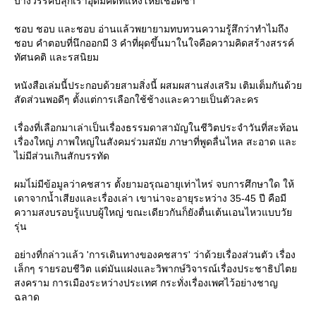
บางวรรคปลุกเร้าอุดมคติที่แห้งโหยเชือดชา
ชอบ ชอบ และชอบ อ่านแล้วพยายามทบทวนความรู้สึกว่าทำไมถึง
ชอบ คำตอบที่นึกออกมี 3 คำที่ผุดขึ้นมาในใจคือความคิดสร้างสรรค์
ทัศนคติ และรสนิยม
หนังสือเล่มนี้ประกอบด้วยสามสิ่งนี้ ผสมผสานส่งเสริม เติมเต็มกันด้ว
สัดส่วนพอดีๆ ตั้งแต่การเลือกใช้ช้างและควายเป็นตัวละคร
เรื่องที่เลือกมาเล่าเป็นเรื่องธรรมดาสามัญในชีวิตประจำวันที่สะท้อน
เรื่องใหญ่ ภาพใหญ่ในสังคมร่วมสมัย ภาษาที่พูดลื่นไหล สะอาด และ
ไม่มีส่วนเกินสักบรรทัด
ผมไ่ม่มีข้อมูลว่าคชสาร ตั้งยามอรุณอายุเท่าไหร่ จบการศึกษาใด ให้
เดาจากน้ำเสียงและเรื่องเล่า เขาน่าจะอายุระหว่าง 35-45 ปี คือมี
ความสงบรอบรู้แบบผู้ใหญ่ ขณะเดียวกันก็ยังตื่นเต้นเอนไหวแบบวั
รุ่น
อย่างที่กล่าวแล้ว 'การเดินทางของคชสาร' ว่าด้วยเรื่องส่วนตัว เรื่อง
เล็กๆ รายรอบชีวิต แต่มันแฝงและวิพากษ์วิจารณ์เรื่องประชาธิปไต
สงคราม การเมืองระหว่างประเทศ กระทั่งเรื่องเพศไว้อย่างชาญ
ฉลาด