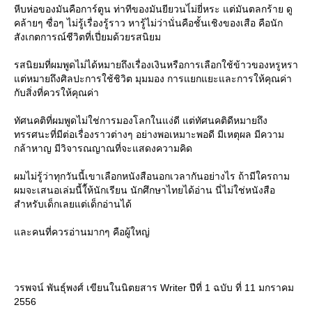
หีบห่อของมันคือการ์ตูน ท่าทีของมันยียวนไ่ม่ยี่หระ แต่มันตลกร้าย ดู
คล้ายๆ ซื่อๆ ไม่รู้เรื่องรู้ราว หารู้ไม่ว่านั่นคือชั้นเชิงของเสือ คือนัก
สังเกตการณ์ชีวิตที่เปี่ยมด้วยรสนิยม
รสนิยมที่ผมพูดไม่ได้หมายถึงเรื่องเงินหรือการเลือกใช้ข้าวของหรูหรา
ต่หมายถึงศิลปะการใช้ชิวิต มุมมอง การแยกแยะและการให้คุณค่า
กับสิ่งที่ควรให้คุณค่า
ทัศนคติที่ผมพูดไม่ใช่การมองโลกในแง่ดี แต่ทัศนคติดีหมายถึง
ทรรศนะที่มีต่อเรื่องราวต่างๆ อย่างพอเหมาะพอดี มีเหตุผล มีความ
กล้าหาญ มีวิจารณญาณที่จะแสดงความคิด
ผมไม่รู้ว่าทุกวันนี้เขาเลือกหนังสือนอกเวลากันอย่างไร ถ้ามีใครถาม
ผมจะเสนอเล่มนี้ใ้ห้นักเรียน นักศึกษาไทยได้อ่าน นี่ไม่ใช่หนังสือ
สำหรับเด็กเลยแต่เด็กอ่านได้
ละคนที่ควรอ่านมากๆ คือผู้ใหญ่
วรพจน์ พันธุ์พงศ์ เขียนในนิตยสาร Writer ปีที่ 1 ฉบับ ที่ 11 มกราคม
2556