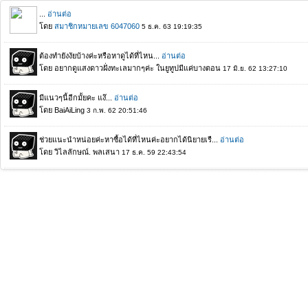
...
อ่านต่อ
โดย
สมาชิกหมายเลข 6047060
5 ธ.ค. 63 19:19:35
ต้องทำยังงัยบ้างค่ะหรือหาดูได้ที่ไหน...
อ่านต่อ
โดย อยากดูแสงดาวฝั่งทะเลมากๆค่ะ​ ในยูทูปมีแค่บางตอน
17 มิ.ย. 62 13:27:10
มีแนวๆนี้อีกมั้ยคะ แง๊...
อ่านต่อ
โดย BaiAiLing
3 ก.พ. 62 20:51:46
ช่วยแนะนำหน่อยค่ะหาซื้อได้ที่ไหนค่ะอยากได้นิยายเรื...
อ่านต่อ
โดย วิไลลักษณ์. พลเสนา
17 ธ.ค. 59 22:43:54
แล้วตอนนี้ยังจะมีขายมัยค่ะอยากได้สั่งที่ไหน...
อ่านต่อ
โดย วิไลลักษณ์. พลเสนา
15 ธ.ค. 59 22:27:28
แล้วตอนนี้ยังจะมีขายมัยค่ะอยากได้สั่งที่ไหน...
อ่านต่อ
โดย วิไลลักษณ์
15 ธ.ค. 59 22:27:15
เพิ่งอ่าน "จัดหัวใจให้ลงรัก" ค่ะ comment ตรงใจมากค...
อ่านต่อ
โดย นิ
23 ส.ค. 59 14:15:17
ไม่ทราบว่าจบ happy ending ไหมคะ...
อ่านต่อ