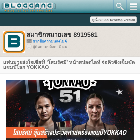
สมาชิกหมายเลข 8919561
ฝากข้อความหลังไมค์
ผู้ติดตามบล็อก : 0 คน
ฟนมวยส่งใจเชียร์! ‘โสมรัศมี’ หน้าสปอตไลท์ จ่อคิวชิงเข็มขัด
ชมป์โลก YOKKAO