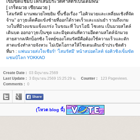
เข็มขัดแชมป์โลกเส้นประวัติศาสตร์เป็นเดิมพัน"
[ เกร็ดมวย เซียนมวย ]
สมรัศมี มานพมวยไทยยิม ขึ้นชื่อเรื่อง "ไอคิวมวยและเหลี่ยมเชิงที่จัด
จ้าน" อาวุธเด็ดคือแข้งซ้ายที่ออกได้รวดเร็วและแม่นยำ รวมถึงเกม
วงในที่มีวงแขนแข็งแกร่ง ในขณะที่ ไบรโอนี โซเดน เป็นมวยสไตล์
เดินบด ออกอาวุธเป็นชุด และมีจุดเด่นที่ความอึดตามสไตล์นักมว
สายสากล/คิกบ็อกซิง โจทย์ของโสมรัศมีคือต้องใช้ความเร็วและดัก
สาดแข้งทำลายจังหวะ ไม่เปิดโอกาสให้โซเดนเดินเข้าประชิดตัว
ที่มา :
ฟนมวยส่งใจเชียร์! ‘โสมรัศมี’ หน้าสปอตไลท์ จ่อคิวชิงเข็มขัด
ชมป์โลก YOKKAO
Create Date :
03 มิถุนายน 2569
Last Update :
3 มิถุนายน 2569 15:25:29 น.
Counter :
123 Pageviews.
Comments :
0
(โหวต blog นี้)