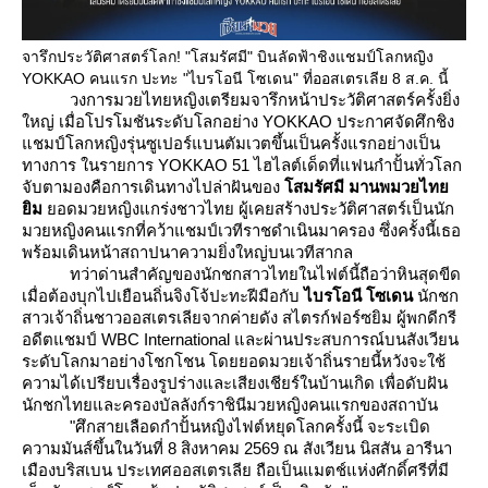
จารึกประวัติศาสตร์โลก! "โสมรัศมี" บินลัดฟ้าชิงแชมป์โลกหญิง
YOKKAO คนแรก ปะทะ "ไบรโอนี โซเดน" ที่ออสเตรเลีย 8 ส.ค. นี้
วงการมวยไทยหญิงเตรียมจารึกหน้าประวัติศาสตร์ครั้งยิ่ง
หญ่ เมื่อโปรโมชันระดับโลกอย่าง YOKKAO ประกาศจัดศึกชิง
ชมป์โลกหญิงรุ่นซูเปอร์แบนตัมเวตขึ้นเป็นครั้งแรกอย่างเป็น
ทางการ ในรายการ YOKKAO 51 ไฮไลต์เด็ดที่แฟนกำปั้นทั่วโลก
จับตามองคือการเดินทางไปล่าฝันของ
สมรัศมี มานพมวยไท
ิม
อดมวยหญิงแกร่งชาวไทย ผู้เคยสร้างประวัติศาสตร์เป็นนัก
มวยหญิงคนแรกที่คว้าแชมป์เวทีราชดำเนินมาครอง ซึ่งครั้งนี้เธอ
พร้อมเดินหน้าสถาปนาความยิ่งใหญ่บนเวทีสากล
ทว่าด่านสำคัญของนักชกสาวไทยในไฟต์นี้ถือว่าหินสุดขีด
เมื่อต้องบุกไปเยือนถิ่นจิงโจ้ปะทะฝีมือกับ
ไบรโอนี โซเดน
นักชก
สาวเจ้าถิ่นชาวออสเตรเลียจากค่ายดัง สไตรก์ฟอร์ซยิม ผู้พกดีกรี
อดีตแชมป์ WBC International และผ่านประสบการณ์บนสังเวียน
ระดับโลกมาอย่างโชกโชน โดยยอดมวยเจ้าถิ่นรายนี้หวังจะใช้
ความได้เปรียบเรื่องรูปร่างและเสียงเชียร์ในบ้านเกิด เพื่อดับฝัน
นักชกไทยและครองบัลลังก์ราชินีมวยหญิงคนแรกของสถาบัน
"ศึกสายเลือดกำปั้นหญิงไฟต์หยุดโลกครั้งนี้ จะระเบิด
ความมันส์ขึ้นในวันที่ 8 สิงหาคม 2569 ณ สังเวียน นิสสัน อารีนา
เมืองบริสเบน ประเทศออสเตรเลีย ถือเป็นแมตช์แห่งศักดิ์ศรีที่มี