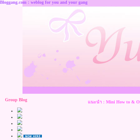
Bloggang.com : weblog for you and your gang
Group Blog
นะนำ : Mini How to & Op