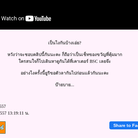
เป็นไงกันบ้างเอ่ย?
หวังว่าจะชอบคลิปนี้กันนะคะ ก็ถือว่าเป็นเช็ทของขวัญที่คุ้มมาก
ครสนใจก็ไปเดินหาดูกันได้ที่เคาเตอร์ BSC เลยจ๊ะ
อย่างไงครั้งนี้ยูริขอตัวลากันไปก่อนแล้วกันนะคะ
บ๊ายบาย...
557
557 13:19:11 น.
Share to F