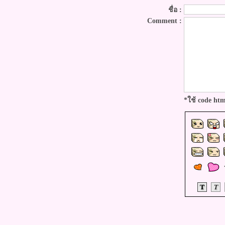
ชื่อ :
คชั่น "Love Complete" by Bisous
Bisous
Comment :
Review: Lip ทั้งคอลเลคชั่นแบบ
เต็มๆ กับ แบรนด์ Mizon จาก
ประเทศเกาหลี รวมทั้งหมด 23 แท่ง
Review : LUCE Crystal CC
Cream 3D Instant Perfecting Skin
SPF 20 PA++ อวดผิวเนียนสวย มี
มิติ ปกปิดดี
*ใช้ code ht
นะนำ : Mini How to & Open
Bag เซ็ทเมคอัพ จาก BSC
Review : เครื่องสำอาง ARTY
Professiona กับพาเลทสวยๆจาก
คอลเลคชั่น Gossip Beauty
Review : 12plus Colorista
Makeup Collection สีสันสดใส รา
คาเบาๆ
Review : Christien Elise รองพื้นออ
ร่าสุดฮิตในโลกออนไลน์
Review & How to : เมคอัพจาก
เกาหลีแสนน่ารัก Beauty People