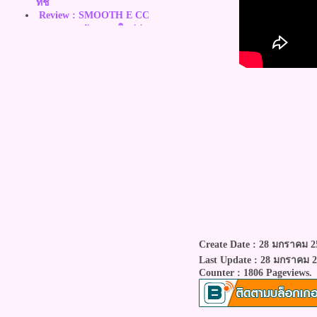
ทัช
Review : SMOOTH E CC
CREAM นวัตกรรมใหม่ล่าสุดของ
ซีซีครีม เพื่อผิวแพ้ง่ายโดยเฉพาะ
Review & How to : Super Black
Ultra HD Eyeliner จากเกาหลี กรีด
ง่าย คมกริบ ไม่แพนด้า
Review : L'Oreal Paris 4D
Mascara‏ มาสคาร่ากันน้ำ หนา ยาว
งอน เรียงเส้น ในขั้นตอนเดียว
Review : Sola Cosmetic บีบีครีม
ละแป้งสูตรใหม่ ปกปิดเนียนสนิด
พร้อมคุมมันได้เริ่ดกว่าเดิม
Review : Miyoung DD cream หน้า
เนียนใสเด้ง ไม่ดรอประหว่างวัน
Review : ZA Amino Gel ตัวช่วยที่
จะทำให้เมคอัพติดทนนาน พร้อม
Create Date : 28 มกราคม 2
บำรุงผิวให้ชุ่มชื้นใน 10 วินาที
Last Update : 28 มกราคม 2
Review : Mistine Joops ลิปสุดชิค
Counter : 1806 Pageviews.
สามารถผสมสีได้เองตามใจเรา
สวยได้ดั่งใจ
Swatch & How to : เมคอัพคอลเล