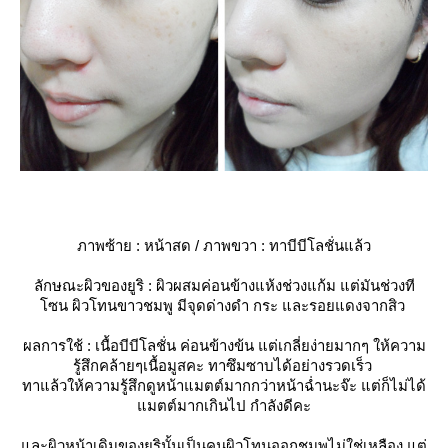
ภาพซ้าย : หน้าสด / ภาพขวา : ทาบีบีโลชั่นแล้ว
ลักษณะผิวของยูริ : ผิวผสมค่อนข้างแห้งช่วงแก้ม แต่มันช่วงที
ซน ผิวโทนขาวชมพู มีจุดด่างดำ กระ และรอยแดงจากสิว
ผลการใช้ : เนื้อบีบีโลชั่น ค่อนข้างข้น แต่เกลี่ยง่ายมากๆ ให้ความ
รู้สึกคล้ายๆเนื้อมูสคะ ทาซึมซาบได้อย่างรวดเร็ว
ทาแล้วให้ความรู้สึกดูหน้าแมตต์มากกว่าหน้าฉ่ำนะจ๊ะ แต่ก็ไม่ได้
มตต์มากเกินไป กำลังดีคะ
ละผิวหน้าเดิมของยูรินั้นเป็นคนผิวโทนออกชมพูไม่ใช่เหลือง แต่