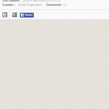
Last Update :
26 มกราคม 2556 22:13:01 น.
Counter :
10160 Pageviews.
Comments :
5