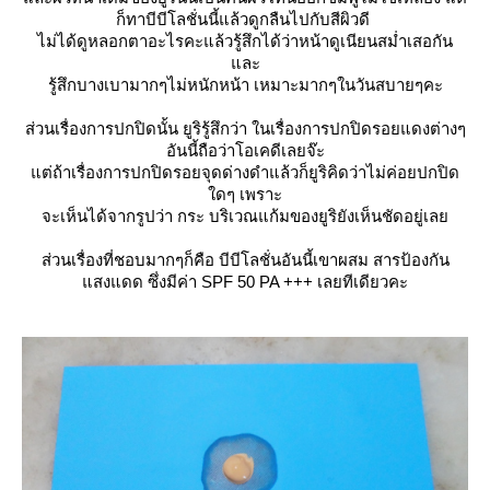
ก็ทาบีบีโลชั่นนี้แล้วดูกลืนไปกับสีผิวดี
ไม่ได้ดูหลอกตาอะไรคะแล้วรู้สึกได้ว่าหน้าดูเนียนสม่ำเสอกัน
ละ
รู้สึกบางเบามากๆไม่หนักหน้า เหมาะมากๆในวันสบายๆคะ
ส่วนเรื่องการปกปิดนั้น ยูริรู้สึกว่า ในเรื่องการปกปิดรอยแดงต่างๆ
อันนี้ถือว่าโอเคดีเลยจ๊ะ
ต่ถ้าเรื่องการปกปิดรอยจุดด่างดำแล้วก็ยูริคิดว่าไม่ค่อยปกปิด
ดๆ เพราะ
จะเห็นได้จากรูปว่า กระ บริเวณแก้มของยูริยังเห็นชัดอยู่เล
ส่วนเรื่องที่ชอบมากๆก็คือ บีบีโลชั่นอันนี้เขาผสม สารป้องกัน
สงแดด ซึ่งมีค่า SPF 50 PA +++ เลยทีเดียวคะ