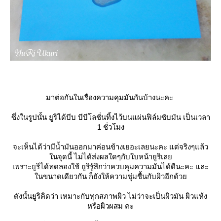
มาต่อกันในเรื่องความคุมมันกันบ้างนะคะ
ซึ่งในรูปนั้น ยูริได้บีบ บีบีโลชั่นทิ้งไว้บนแผ่นฟิล์มซับมัน เป็นเวลา
1 ชั่วโมง
จะเห็นได้ว่ามีน้ำมันออกมาค่อนข้างเยอะเลยนะคะ แต่จริงๆแล้ว
นจุดนี้ ไม่ได้ส่งผลใดๆกับใบหน้ายูริเล
เพราะยูริได้ทดลองใช้ ยูริรู้สึกว่าควบคุมความมันได้ดีนะคะ และ
นขนาดเดียวกัน ก็ยังให้ความชุ่มชื้นกับผิวอีกด้ว
ดังนั้นยูริคิดว่า เหมาะกับทุกสภาพผิว ไม่ว่าจะเป็นผิวมัน ผิวแห้ง
หรือผิวผสม คะ