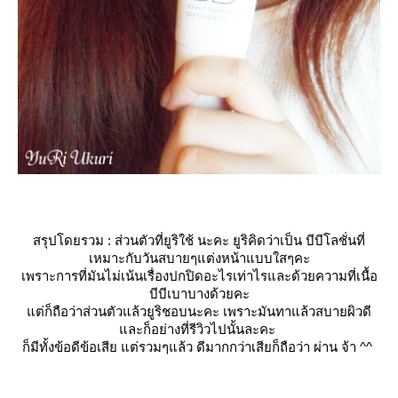
สรุปโดยรวม : ส่วนตัวที่ยูริใช้ นะคะ ยูริคิดว่าเป็น บีบีโลชั่นที่
เหมาะกับวันสบายๆแต่งหน้าแบบใสๆคะ
เพราะการที่มันไม่เน้นเรื่องปกปิดอะไรเท่าไรและด้วยความที่เนื้อ
บีบีเบาบางด้วยคะ
ต่ก็ถือว่าส่วนตัวแล้วยูริชอบนะคะ เพราะมันทาแล้วสบายผิวดี
ละก็อย่างที่รีวิวไปนั้นละคะ
ก็มีทั้งข้อดีข้อเสีย แต่รวมๆแล้ว ดีมากกว่าเสียก็ถือว่า ผ่าน จ้า ^^