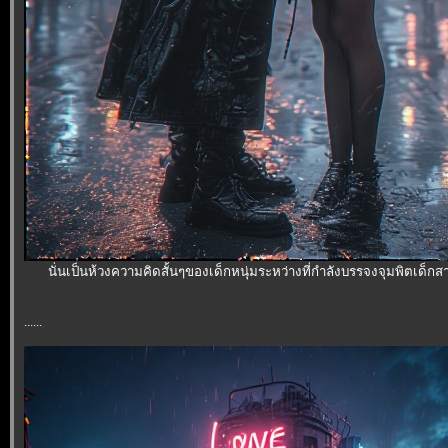
นั่นเป็นห้วงความคิดสั้นๆของเด็กหนุ่มระหว่างที่กำลังบรรจงจุมพิตเด็กสา
......