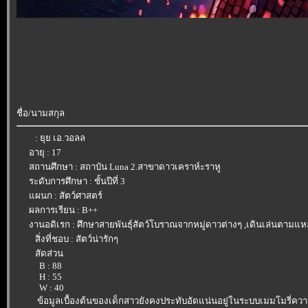
ชื่อ/นามสกุล
: ยุย เอ.วอลล
อายุ : 17
สถานศึกษา : สถาบัน Luna 2.สาขาดาวเคราห์ะราหู
ระดับการศึกษา : ชั้นปีที่ 3
ผนก : สัตว์ศาสตร์
ผลการเรียน : B++
งานอดิเรก : ศึกษาสายพันธุ์สัตว์โบราณจากหมู่ดาวต่างๆ ,เดินเล่นตามแห
สิ่งที่ชอบ : สัตว์น่ารักๆ
สัดส่วน
B : 88
H : 55
W : 40
ข้อมูลเบื้องต้นของเด็กสาวยังคงประทับอัดแน่นอยู่ในระบบเมมโมรี่คว