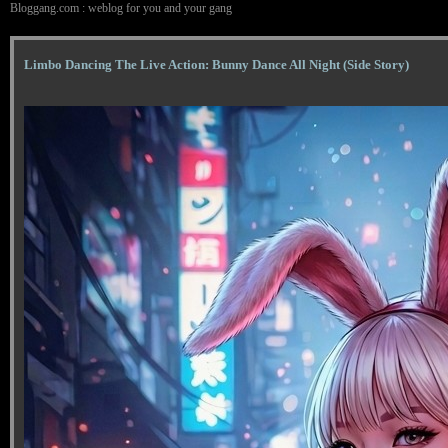
Bloggang.com : weblog for you and your gang
Limbo Dancing The Live Action: Bunny Dance All Night (Side Story)