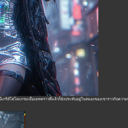
นี่เกริล์โฮโลแกรมเมื่อเดทคราวที่แล้วก็ยังประทับอยู่ในสมองของเขาราวกับความทรงจ