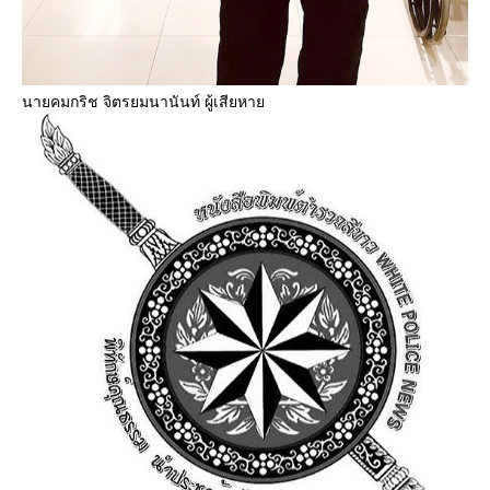
นายคมกริช จิตรยมนานันท์ ผู้เสียหา