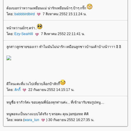
ต้องบอกว่าหวานเหมือนแม่ น่ารักเหมือนน้าๆ ป้าๆ กรั๊ก
ดย:
babbbirdbird
7 สิงหาคม 2552 15:11:24 น.
หน้าหวานมั่กๆ คร่า..
ดย:
Ezy-SeaHill
7 สิงหาคม 2552 22:11:41 น.
ลูกสาวลูกชายของเรา ทำไมมันไม่น่ารัก เหมือนลูกชาวบ้านเค้าบ้างน้าาาา อิ อิ
ดีใจนะคะที่แวะไปเที่ยวบล็อกป้าลักกี้
ดย:
ลักกี้
22 กันยายน 2552 14:15:17 น.
หนูชื่อ จากัวร์ค่ะ ขอบคุณพี่น้องทุกท่านค่ะ... ที่เข้ามารับชมรูปหนู....
หนูพอจะเป็นนางแบบได้จริง ๆ หรอคะ คุณ jamjuree คิคิ
ดย: wara (
wara_lun
) 30 กันยายน 2552 16:27:35 น.