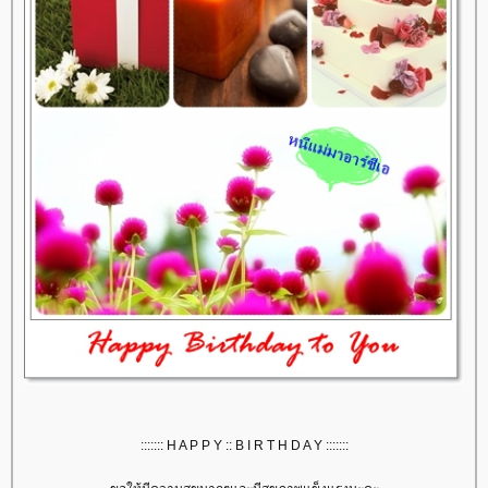
::::::: H A P P Y :: B I R T H D A Y :::::::