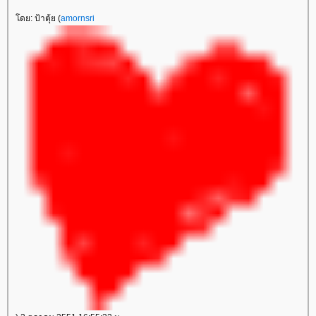
ดย: ป้าตุ้ย (
amornsri