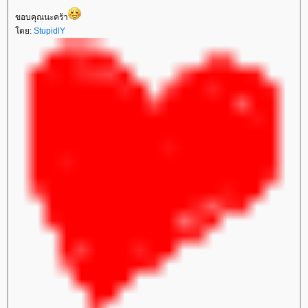
ขอบคุณนะคร้า
ดย:
StupidlY