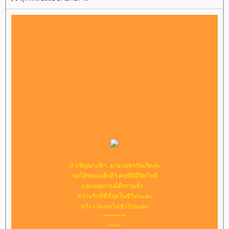
ป้าเชิญนางฟ้า..มาอวยพรวันเกิดค่ะ
ขอให้พบแต่สิ่งดีๆ คนที่ดีมีจิตใจดี
ละเหตุการณ์ดีๆรวมทั้ง...
ความรักที่ดีที่สุดในชีวิตนะคะ
หวังว่าคงจะไม่ช้าไปนะคะ
*********
*****