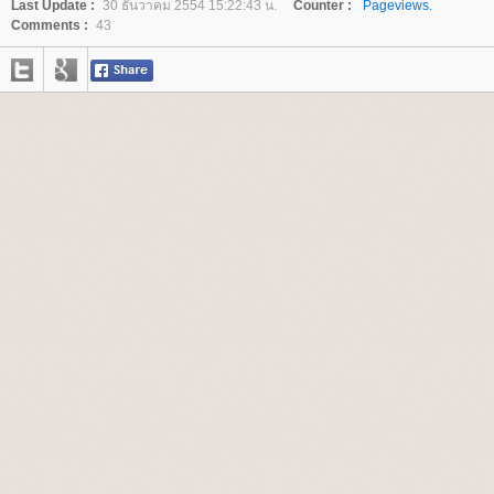
Last Update :
30 ธันวาคม 2554 15:22:43 น.
Counter :
Pageviews.
Comments :
43