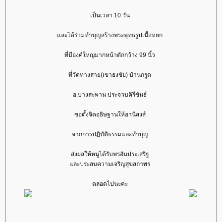
เป็นเวลา 10 วัน
ละได้ร่วมทำบุญสร้างพระพุทธรูปเนื้อหยก
ที่มีองค์ใหญ่มากหน้าตักกว้าง 99 นิ้ว
ที่วัดทางสาย(เขาธงชัย) บ้านกรูด
อ.บางสะพาน ประจวบคิรีขันธ์
ขอตั้งจิตอธิษฐานให้อานิสงส์
จากการปฏิบัติธรรมและทำบุญ
ส่งผลให้หนูได้รับพรอันประเสริฐ
ละประสบความเจริญสุขสถาพร
ตลอดไปนะคะ