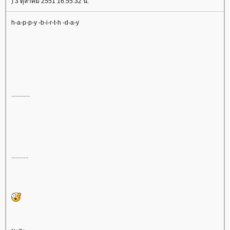
) 3 ตุลาคม 2551 16:55:32 น.
h-a-p-p-y -b-i-r-t-h -d-a-y
............
...........