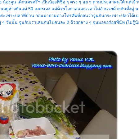
อ น้องจูน เด็กนครศรีฯ เป็นน้องที่ซื่อ ๆ ตรง ๆ ลุย ๆ ตามประสาคนใต้ แต่เจ้าจ
อยู่ห่างกันแค่ 50 เมตรเอง แต่ด้วยโอกาสและเวลาไม่อำนวยด้วยกันทั้งคู่ น
นกระเพาะปลาที่บ้าน ก่อนมาถามทางโทรศัพท์ก่อนว่าจูนกินกระเพาะปลาได้เปล
ๆ วันนั้น จูนกับเราเล่นกันไปคนละ 2 ถ้วยกลาง ๆ จูนบอกอร่อยพี่นัท (ไม่รู้