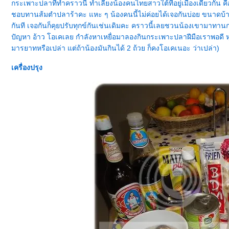
กระเพาะปลาที่ทำคราวนี้ ทำเลี้ยงน้องคนไทยสาวใต้ที่อยู่เมืองเดียวกัน คื
ชอบทานส้มตำปลาร้าคะ แหะ ๆ น้องคนนี้ไม่ค่อยได้เจอกันบ่อย ขนาดบ้าน
กันที เจอกันก็คุยปรับทุกข์กันเช่นเดิมคะ คราวนี้เลยชวนน้องเขามาทา
ปัญหา อ้าว โอเคเลย กำลังหาเหยื่อมาลองกินกระเพาะปลาฝีมือเราพอดี หุ 
มารยาทหรือเปล่า แต่ถ้าน้องมันกินได้ 2 ถ้วย ก็คงโอเคเนอะ ว่าเปล่า)
เครื่องปรุง