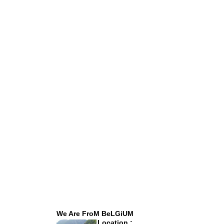
We Are FroM BeLGiUM
Location :