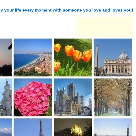
njoy your life every moment with someone you love and loves you!