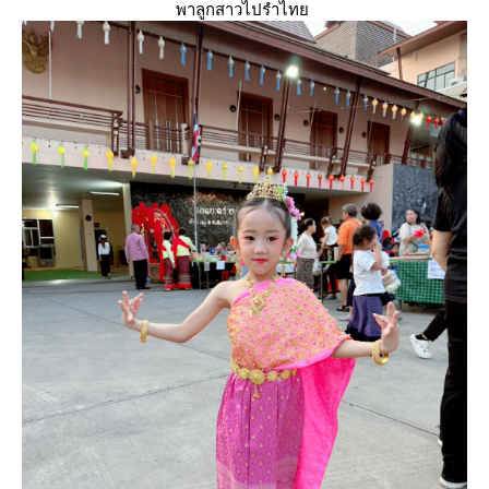
พาลูกสาวไปรำไท