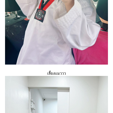
เลี้ยงแมววว