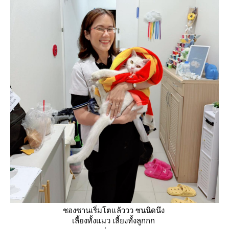
ชองซานเริ่มโตแล้ววว ซนนิดนึง
เลี้ยงทั้งแมว เลี้ยงทั้งลูกกก