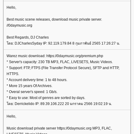
Hello,
Best music scene releases, download music private server.
//0daymusic.org
Best Regards, DJ Charles
ดย: DJCharlesSyday IP: 92.119.179.84 8 กุมภาพันธ์ 2565 17:26:27 น.
Warez music download: https://0daymusic.org/premium.php
* Server's capacity: 230 TB MP3, FLAC, LIVESETS, Music Videos.
* Support: FTP, FTPS (File Transfer Protocol Secure), SFTP and HTTP,
HTTPS.
* Account delivery time: 1 to 48 hours.
* More 15 years Of Archives.
* Overal server's speed: 1 Gb/s.
* Easy to use: Most of genres are sorted by days.
ดย: Derrickelido IP: 89.39.106.222 20 มกราคม 2566 19:02:19 น.
Hello,
Music download private server https://0daymusic.org MP3, FLAC,