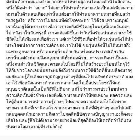
ดังนั้นตัวกระผมเองจึงอยากให้ขอให้ท่านผู้อ่านได้มองคำนี้ในอีกด้าน
หนึ่งก็คือคำว่า “อยาก” ไม่อยากให้ท่านทั้งหลายแปลเป็นแต่เพียงความ
หมายในด้านลบเพียงเท่านั้นแต่อยากให้ท่านมาความหมายที่แปลว่า
“แรงจูงใจ” หรือ “การไม่ยอมแพ้ต่อโชคชะตา” ไว้ด้วย เพราะมนุษย์
เรานั้นอยู่ได้เพราะเราเชื่อว่าเราจะยังมีชีวิตอยู่ในพรุ่งนี้และวันต่อๆ
ไป หวังว่าในวันพรุ่งนี้ เราจะต้องดีขึ้นกว่าวันนี้ครับแน่นอนว่าเราใช้
ชีวิตไม่ได้เพียงแค่เพื่อตัวเรา แต่เราใช้ชีวิตเพื่อทำให้ชนรุ่นหลังได้นำ
ประโยชน์จากการความคิดของเราไปใช้ ชนรุ่นหลังนี้ไม่ได้หมายถึง
เฉพาะลูกหลาน หรือ คนหมู่บ้านด้วยกัน หรือคนประเทศเดียวกัน
เท่านั้นแต่ยังหมายถึงมนุษยชาติทั้งหมดด้วย...การจะเกิดมาเป็นคน
หนึ่งคนดำเนินชีวิตและตายลงไปโดยที่ไม่ได้สร้างประโยชน์ใดๆไว้
ห้กับชาวโลกเลยนั้นกระผมจึงถึงว่าเป็นการใช้ชีวิตที่สิ้นเปลืองมากๆ
ผมยังแอบรู้สึกเสียดายภูมิปัญญาต่างๆที่มีคนไปจดสิทธิบัตรของตัวเอง
เอาไว้เพื่อหวังผลทางด้านการตลาดโดยไม่เอื้อประโยชน์ให้แก่
มนุษยชาติเลยนั้นเป็นวิธีที่ไม่ดีมาก แต่ใช่ว่าการหาประโยชน์จาก
ความคิดเป็นชั่วช้าซะเลยที่เดียว หากแต่ทำให้พอเหมาะ พอควร และ
ห้ผู้อื่นสามารถนำความรู้ต่างๆ ไปต่อยอดความคิดต่อไปได้เพราะ
หากความคิดที่เราคิดแล้วเรากระจายความคิดที่ดีๆต่างๆ ออกไปแต่มี
กลุ่มบุคคลนำเอาความคิดเราไปจดสิทธิบัตรทางปัญญาเราเองก็คงจะ
เสียใจ และรู้สึกไม่ดีเอามากๆอย่างน้อยที่สุดก็ต้องให้เครดิตว่าได้แรง
บันดาลใจมาจากผู้ที่ริเริ่มก็ยังดี