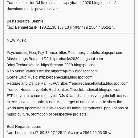
Trance music for DJ live sets https://psytrance2020.blogspot.com/
download music private server.
Best Regards, Bennie
ดย: BennieRar IP: 190.2.130.167 13 พฤศจิกายน 2564 4:35:52 น.
NEW Music
Psychedelic, Goa, Psy-Trance: https://scenepsychedelic.blogspot.com
Music songs Beatport DJ: https://tracks2020.blogspot.com
0day Techno Music: https://techno-2019.blogspot.com
Rap Music Various Artists: https://rap-mix.blogspot.com
Scene Club Music: https://sceneclubs.blogspot.com
Reggae and Dance Hall FLAC: https://reggaedancehallska.blogspot.com
Trance, House Live Sets Radio: https://liveclubradioset.blogspot.com
FTP service is a community for DJs & fans that helps you gain full access
to exclusive electronic music. Main target of our service is to show the
world new upcoming talents as well as famous producers, populations of
music culture, promotion of perspective projects.
Best Regards, Louis
ดย: Louisunalo IP: 89.38.97.125 11 ธันวาคม 2564 22:03:35 น.