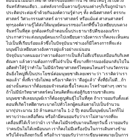
ตอนนั้นไม่มีนักวิทยาศาสตร์ขององค์การนาซ่าคนไหนรู้วิธีไปดวง
จันทร์สักคนเดียว...แต่หลังจากนั้นความรู้แขนงต่างๆก็เริ่มถูกนำมา
ประติดประต่อเข้าด้วยกันองค์ความรู้ต่างๆ ทั้ง คณิตศาสตร์ ตรรกะ
ศาสตร์ วิศวะกรรมศาสตร์ ดาราศาสตร์ หรือแม้แต่ ศาสนศาสตร์
ทุกๆองค์ความรู้ได้ส่งให้มนุษย์คนแรกของโลกที่ขึ้นไปเหยียบบนดวง
จันทร์ในที่สุด ถูกต้องครับถ้าตอนนั้นประธานาธิปดีของอเมริกา
ประกาศว่าจะส่งมนุษย์คนแรกไปเหยียบดาวอังคารเราก็คงจะเห็นคน
ไปเป็นที่เรียบร้อยแล้วซึ่งในปัจจุบันนาซ่าเองก็มีโครงการที่จะส่ง
มนุษย์ไปเหยียบดวงอังคารอยู่แล้วอย่างแน่นอน
ปัจจุบันบางคนมองว่าความต้องการเป็นสิ่งไม่ดีเปรียบเสมือนกับกิเลศ
ตัณหา แล้วความต้องการที่ไม่จำเป็น ซึ่งบางทีการมองย้อนกลับไปใน
อดีตทำให้รู้ว่าทำไม ไม่มีนักวิทยาศาสตร์ไทยคนไหนสร้างนวัตกรรม
อันยิ่งใหญ่ที่เป็นประโยชน์ต่อมนุษยชาติเลยเพราะว่า “เราคิดว่าเรา
พอแล้ว” ทั้งที่เรายังไม่พอ หรือเราคิดว่า “ดีอยู่แล้ว” ทั้งที่ยังไม่ดี...ถ้า
อย่างนั้นคนเราก็ต้องยอมจำจนต่อเชื้อโรคและโรคร้ายต่างๆ เพราะ
ถ้าไม่มีนักวิทยาศาสตร์คนไหนคิดที่จะต่อสู้กับธรรมชาติแทน
มนุษยชาติเลยมนุษย์เราก็ต้องสูญพันธุ์ไปในที่สุด ถ้าเรายอมรับตั้งแต่
ตอนที่เกิดโรคฝีดาษระบาดไปทั่วโลกผู้คนล้มตายไปเป็นจำนวน
มาก(ประมาณ 10 ล้านคนภายใน 1-2 ปี) ตอนนี้มนุษย์บนโลกก็ไม่
ทราบว่าจะเหลือกี่คน หรือถ้ามีคนยอมรับว่าเราไม่สามารถที่จะ
เคลื่อนที่ได้เร็วกว่าม้า เราก็คงไม่มีรถขับมาจนถึงทุกวันนี้ เรายอมรับ
ว่าคนบินไม่ได้เหมือนนก เราก็คงไม่มีเครื่องบินในการเดินทางข้าม
ทวีปได้จนถึงทุกวันนี้ หรือถ้าเรายอมรับว่าการเขียนจดหมายเป็นการ