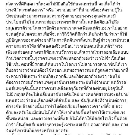
ส่งสารที่ดีที่สุดเราก็คงจะไม่มีมือถือใช้กันจนทุกวันนี้ จะเห็นได้ว่า
บางที “ความต้องการ” หรือ “ความอยาก” ก็นำมาซึ่งองค์ความรู้ใน
ปัจจุบันอย่างมากมายและความรู้หลายๆอย่างทรงคุณค่าและมี
ประโยชน์ไม่ใช่เฉพาะต่อประเทศชาติเท่านั้น แต่ยังเผื่อแผ่ไปถึง
มนุษยชาติร่วมโลกเราอีกด้วย หากเราห่วงเพียงแต่ตัวเองเราไม่อยาก
จะต่อสู้ต่อโชคชะตาเพื่อที่จะหาวิถีชีวิตที่ดีกว่าเดิมก็เท่ากับว่าเราก็ใช้
ภูมิปัญหาของคนต่างชาติในการคิดค้นหาสิ่งประดิษฐ์ต่างๆ มาอำนว
ความสะดวกให้แก่ตัวเองเองจึงเสมือน “เราเป็นคนเห็นแก่ตัว” หวัง
เพียงแต่รอคนต่างชาติพัฒนานวัตกรรมแล้วเราก็นำมาลอกเลียนแบบ
ถ้านวัตกรรมนั้นๆราคาแพงเราก็จะหลอกตัวเองว่าเราไม่จำเป็นต้อง
ช้ เช่น ตอนที่มีรถยนต์คันแรกในโลกเราไม่สามารถหามาขับได้เรา
ก็บอกว่าเราจำเป็นต้องใช้หรอก..แต่พอราคารถยนต์ถูกลงเราก็อยากที่
จะหามาใช้เพราะว่ามันก็สะดวกดี..และก็ยังบอกตัวเองว่า “ฉันไม่
ต้องการรถยนต์ราคาแพงๆมาขับหรอกเพราะมันไม่จำเป็น” แต่ถ้ารถ
นต์แพงๆคันนั้นลดราคามาเหลือพอๆกับรถที่ตัวเองขับอยู่ปัจจุบันก็
ไม่มีเหตุผลที่จะไม่เปลี่ยนมาขับรถคันใหม่ บางคนก็พยายามจะอธิบา
ทนตัวเองว่าฉันเลือกแต่สิ่งที่จำเป็น และ ฉันรู้แต่สิ่งที่จำเป็นต่อการ
ดำรงชีพ ถ้าอย่างนั้นเราทำไมต้องเรียนเรื่องดาวเคราะห์ทั้ง 8 ดวง
ด้วยละครับในเมื่อมันไม่ได้ทำให้เรากินอิ่มขึ้นหรือทำให้เราแข็งแรง
ขึ้นซะหน่อย..และดาวเคราะห์ทั้ง 8 ก็ไม่ได้ทำให้พืชผักโตเร็วขึ้นด้ว
ถ้าจำเป็นต้องเรียนจริงๆควรจะรู้เฉพาะแต่เรื่อง ดวงอาทิตย์ และ ดวง
จันทร์เท่านั้นก็พอจริงหรือเปล่าครับ