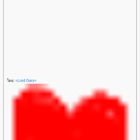
ดย:
=Lord Gary=