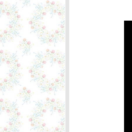
Grammer ... ความหมา
I'll See You Again - Westlife
... ความหมา
Ah Robin, Gentle Robin -
เพลงอังกฤษโบราณในยุค
เรเนสซอง ... ความหมา
Right Down the Line -
Gerry Rafferty ...ความหมา
The Green Leaves Of
Summer - The Brothers
Four ... ความหมา
Foolish Heart - Steve Perry
... ความหมา
How Do You Do? - Mouth &
MacNeal ... ความหมา
Mother Like Mine - The
Band Perry ... ความหมา
Goodbye Girl - David Gates
... ความหมา
Woman in Love - The
Three Degrees ... ความ
หมา
When Will I See You Again -