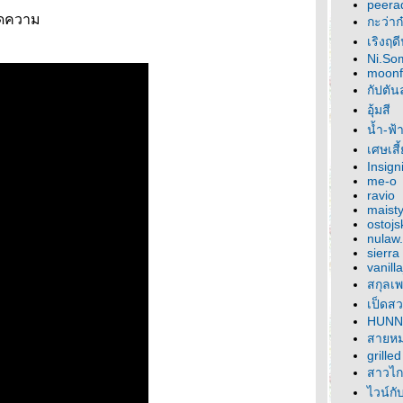
peera
อดความ
กะว่าก
เริงฤด
Ni.So
moonf
กัปตัน
อุ้มสี
น้ำ-ฟ้
เศษเสี
Insig
me-o
ravio
maisty
ostojs
nulaw
sierra
vanill
สกุลเ
เป็ดสว
HUNN
สายหม
grille
สาวไกด
ไวน์กั