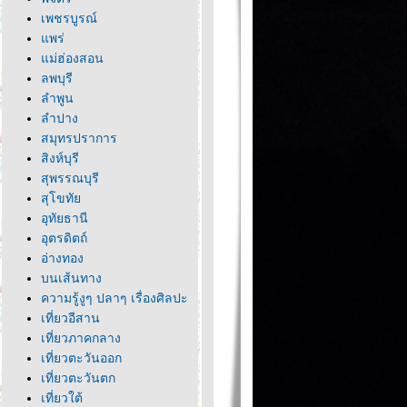
เพชรบูรณ์
พร่
ม่ฮ่องสอน
ลพบุรี
ลำพูน
ลำปาง
สมุทรปราการ
สิงห์บุรี
สุพรรณบุรี
สุโขทั
อุทัยธานี
อุตรดิตถ์
อ่างทอง
บนเส้นทาง
ความรู้งูๆ ปลาๆ เรื่องศิลปะ
เที่ยวอีสาน
เที่ยวภาคกลาง
เที่ยวตะวันออก
เที่ยวตะวันตก
เที่ยวใต้