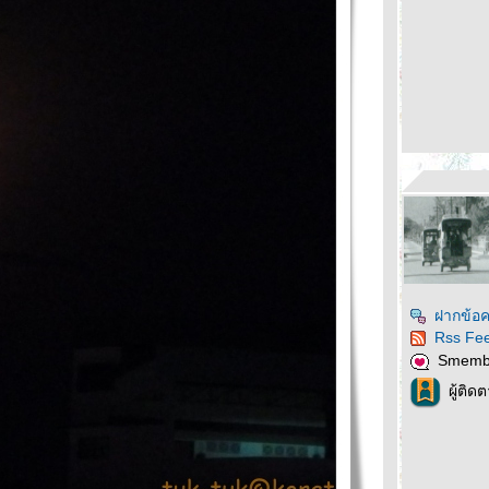
ฝากข้อค
Rss Fe
Smemb
ผู้ติด