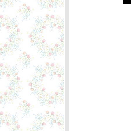
The Three Degrees... ความ
หมา
If I Ever See You Again -
Anne Murray ... ความหมา
Somebodys Always Saying
Goodbye - Ann Murray ...
ความหมา
Donna Donna - Joan Baez
... ความหมา
Most of All - B.J. thomus ...
ความหมา
Carry Me , Ohio - Sun Kil
Moon ... ความหมา
Sister Cry - The Jayhawks
... ความหมา
The Impossible Dream
(The Quest) - Josh Groban
... ความหมา
Always - Bon Jovi ... ความ
หมา
Raindrops Keep Fallng On
My Head - B. J. Thomas ...
ความหมา
Never Say Goodbye Again -