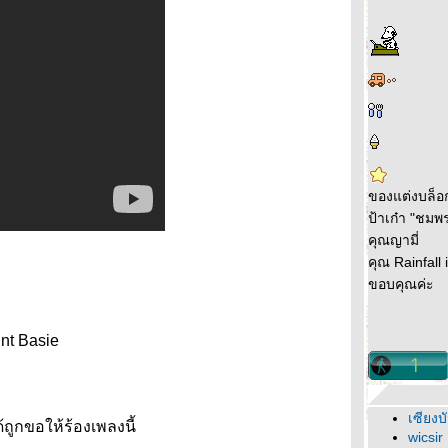
ของแต่งบล็อ
ป้าเก๋า "ชมพ
คุณญามี่
คุณ Rainfall 
ขอบคุณค่ะ
unt Basie
เซียงบ
้ถูกขอให้ร้องเพลงนี้
wicsir