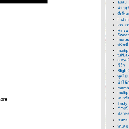
auau_
พายุสุ
ที่เห็
find m
เวราว
Rinsa 
Sweet_
more
ปรัซซี่
maitip
tui/La
surya
ชีริว
Slight
พูดไม่เ
บ้าได้
mamb
multip
สมาชิ
more
Tristy
**mp5
ปลาท
ชมพร
พันคม