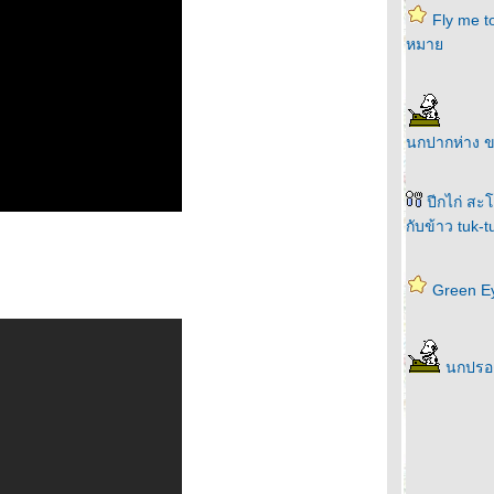
Fly me t
หมา
นกปากห่าง 
ปีกไก่ สะโ
กับข้าว tuk-
Green Ey
นกปรอ