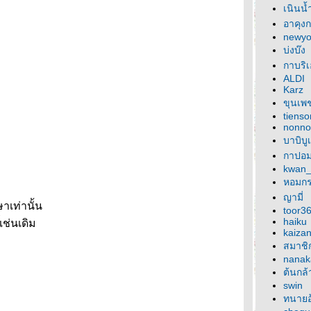
เนินน้
อาคุงก
newyo
บ่งบ๊ง
กาบริ
ALDI
Karz
ขุนเพ
tiens
nonno
บาบิบู
กาปอม
kwan
หอมก
ญามี่
าเท่านั้น
toor3
haiku
เช่นเดิม
kaiza
สมาชิ
nanak
ต้นกล้
swin
ทนายอ